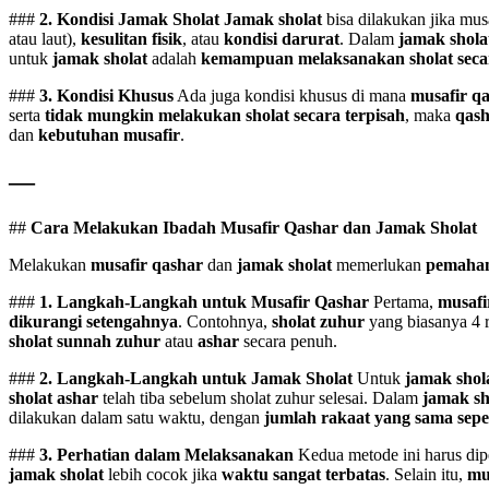
###
2. Kondisi Jamak Sholat
Jamak sholat
bisa dilakukan jika mus
atau laut),
kesulitan fisik
, atau
kondisi darurat
. Dalam
jamak shola
untuk
jamak sholat
adalah
kemampuan melaksanakan sholat seca
###
3. Kondisi Khusus
Ada juga kondisi khusus di mana
musafir q
serta
tidak mungkin melakukan sholat secara terpisah
, maka
qash
dan
kebutuhan musafir
.
—
##
Cara Melakukan Ibadah Musafir Qashar dan Jamak Sholat
Melakukan
musafir qashar
dan
jamak sholat
memerlukan
pemaham
###
1. Langkah-Langkah untuk Musafir Qashar
Pertama,
musafi
dikurangi setengahnya
. Contohnya,
sholat zuhur
yang biasanya 4 r
sholat sunnah zuhur
atau
ashar
secara penuh.
###
2. Langkah-Langkah untuk Jamak Sholat
Untuk
jamak shol
sholat ashar
telah tiba sebelum sholat zuhur selesai. Dalam
jamak sh
dilakukan dalam satu waktu, dengan
jumlah rakaat yang sama sepe
###
3. Perhatian dalam Melaksanakan
Kedua metode ini harus dip
jamak sholat
lebih cocok jika
waktu sangat terbatas
. Selain itu,
mu