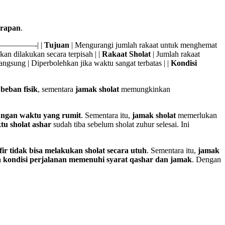
erapan
.
———-| |
Tujuan
| Mengurangi jumlah rakaat untuk menghemat
an dilakukan secara terpisah | |
Rakaat Sholat
| Jumlah rakaat
angsung | Diperbolehkan jika waktu sangat terbatas | |
Kondisi
beban fisik
, sementara
jamak sholat
memungkinkan
ungan waktu yang rumit
. Sementara itu,
jamak sholat
memerlukan
tu sholat ashar
sudah tiba sebelum sholat zuhur selesai. Ini
ir tidak bisa melakukan sholat secara utuh
. Sementara itu,
jamak
a
kondisi perjalanan memenuhi syarat qashar dan jamak
. Dengan