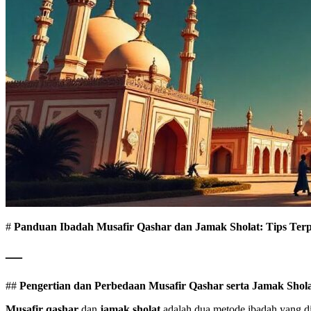
#
Panduan Ibadah Musafir Qashar dan Jamak Sholat: Tips Ter
—
##
Pengertian dan Perbedaan Musafir Qashar serta Jamak Shol
Musafir qashar
dan
jamak sholat
adalah dua metode ibadah yang d