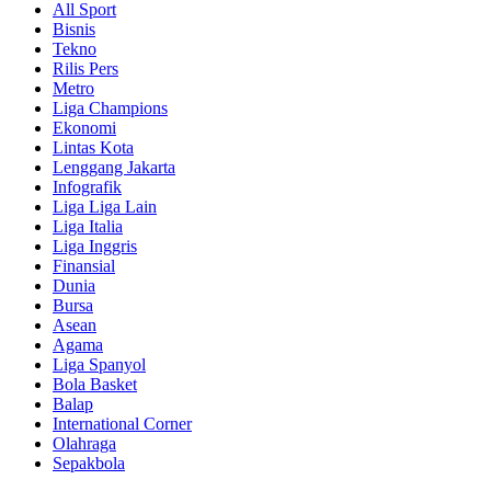
All Sport
Bisnis
Tekno
Rilis Pers
Metro
Liga Champions
Ekonomi
Lintas Kota
Lenggang Jakarta
Infografik
Liga Liga Lain
Liga Italia
Liga Inggris
Finansial
Dunia
Bursa
Asean
Agama
Liga Spanyol
Bola Basket
Balap
International Corner
Olahraga
Sepakbola