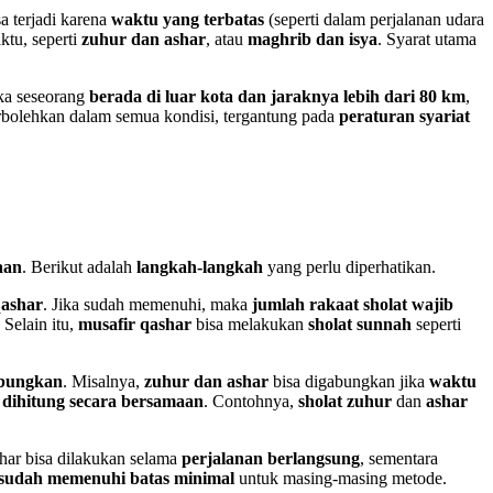
sa terjadi karena
waktu yang terbatas
(seperti dalam perjalanan udara
ktu, seperti
zuhur dan ashar
, atau
maghrib dan isya
. Syarat utama
ika seseorang
berada di luar kota dan jaraknya lebih dari 80 km
,
erbolehkan dalam semua kondisi, tergantung pada
peraturan syariat
aan
. Berikut adalah
langkah-langkah
yang perlu diperhatikan.
qashar
. Jika sudah memenuhi, maka
jumlah rakaat sholat wajib
 Selain itu,
musafir qashar
bisa melakukan
sholat sunnah
seperti
abungkan
. Misalnya,
zuhur dan ashar
bisa digabungkan jika
waktu
 dihitung secara bersamaan
. Contohnya,
sholat zuhur
dan
ashar
shar bisa dilakukan selama
perjalanan berlangsung
, sementara
 sudah memenuhi batas minimal
untuk masing-masing metode.