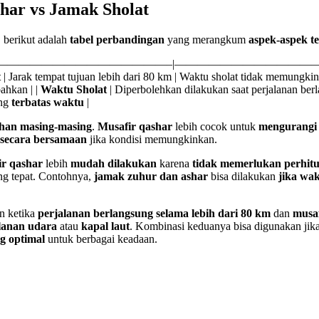
har vs Jamak Sholat
, berikut adalah
tabel perbandingan
yang merangkum
aspek-aspek t
————————————————–|——————————————
t
| Jarak tempat tujuan lebih dari 80 km | Waktu sholat tidak memungkink
bahkan | |
Waktu Sholat
| Diperbolehkan dilakukan saat perjalanan berl
ang
terbatas waktu
|
ihan masing-masing
.
Musafir qashar
lebih cocok untuk
mengurangi 
secara bersamaan
jika kondisi memungkinkan.
ir qashar
lebih
mudah dilakukan
karena
tidak memerlukan perhit
g tepat. Contohnya,
jamak zuhur dan ashar
bisa dilakukan
jika wak
n ketika
perjalanan berlangsung selama lebih dari 80 km
dan
musaf
lanan udara
atau
kapal laut
. Kombinasi keduanya bisa digunakan jik
ng optimal
untuk berbagai keadaan.