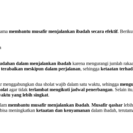
-sama
membantu musafir menjalankan ibadah secara efektif
. Beriku
udahan dalam menjalankan ibadah
karena mengurangi jumlah rakaa
k terabaikan meskipun dalam perjalanan
, sehingga
ketaatan terhad
 menggabungkan dua sholat wajib dalam satu waktu, sehingga
mengu
olat
agar tidak
terlambat mengikuti jadwal penerbangan
. Selain it
aktu yang lebih singkat
.
alam
membantu musafir menjalankan ibadah
.
Musafir qashar
lebi
 bisa meningkatkan
ketaatan dan kenyamanan
dalam ibadah, terutam