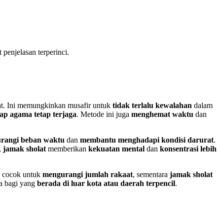
t penjelasan terperinci.
t. Ini memungkinkan musafir untuk
tidak terlalu kewalahan
dalam
ap agama tetap terjaga
. Metode ini juga
menghemat waktu
dan
rangi beban waktu
dan
membantu menghadapi kondisi darurat
.
u,
jamak sholat
memberikan
kekuatan mental
dan
konsentrasi lebih
h cocok untuk
mengurangi jumlah rakaat
, sementara
jamak sholat
a bagi yang
berada di luar kota atau daerah terpencil
.