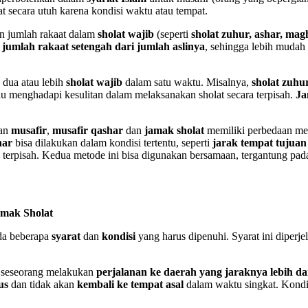
at secara utuh karena kondisi waktu atau tempat.
n jumlah rakaat dalam
sholat wajib
(seperti
sholat zuhur, ashar, mag
n
jumlah rakaat setengah dari jumlah aslinya
, sehingga lebih mudah
dua atau lebih
sholat wajib
dalam satu waktu. Misalnya,
sholat zuhu
 menghadapi kesulitan dalam melaksanakan sholat secara terpisah.
Ja
kan
musafir
,
musafir qashar
dan
jamak sholat
memiliki perbedaan me
har
bisa dilakukan dalam kondisi tertentu, seperti
jarak tempat tujuan
a terpisah. Kedua metode ini bisa digunakan bersamaan, tergantung pad
amak Sholat
ada beberapa
syarat
dan
kondisi
yang harus dipenuhi. Syarat ini diperj
a seseorang melakukan
perjalanan ke daerah yang jaraknya lebih da
us
dan tidak akan
kembali ke tempat asal
dalam waktu singkat. Kondi