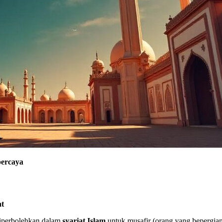
percaya
at
iperbolehkan dalam
syariat Islam
untuk musafir (orang yang bepergian