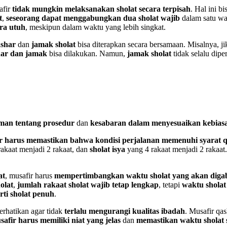
afir
tidak mungkin melaksanakan sholat secara terpisah
. Hal ini bi
t
,
seseorang dapat menggabungkan dua sholat wajib
dalam satu wa
ra utuh
, meskipun dalam waktu yang lebih singkat.
ashar
dan
jamak sholat
bisa diterapkan secara bersamaan. Misalnya, j
ar dan jamak
bisa dilakukan. Namun,
jamak sholat
tidak selalu dip
an tentang prosedur
dan
kesabaran dalam menyesuaikan kebias
r harus memastikan bahwa kondisi perjalanan memenuhi syarat 
akaat menjadi 2 rakaat, dan
sholat isya
yang 4 rakaat menjadi 2 rakaat.
at
, musafir harus
mempertimbangkan waktu sholat yang akan dig
olat
,
jumlah rakaat sholat wajib tetap lengkap
, tetapi
waktu sholat
rti sholat penuh
.
erhatikan agar tidak
terlalu mengurangi kualitas ibadah
. Musafir qa
safir harus memiliki niat yang jelas
dan
memastikan waktu sholat