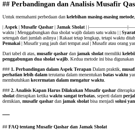
##
Perbandingan dan Analisis Musafir Qas
Untuk memahami perbedaan dan
kelebihan masing-masing metode
|
Aspek
|
Musafir Qashar
|
Jamak Sholat
| |————————|
waktu | Menggabungkan dua sholat wajib dalam satu waktu | |
Syara
setengah dari jumlah aslinya | Rakaat tetap lengkap, tetapi waktu dita
Pemakai
| Musafir yang jauh dari tempat asal | Musafir atau orang y
Dari tabel di atas,
musafir qashar
dan
jamak sholat
memiliki
keleb
penggabungan dua sholat wajib
. Kedua metode ini bisa digunakan
###
1. Perbandingan dalam Aspek Terapan
Dalam praktik,
musaf
perhatian lebih dalam
terutama dalam menentukan
batas waktu
yan
membutuhkan
kecermatan dalam mengatur waktu
.
###
2. Analisis Kapan Harus Dilakukan
Musafir qashar
diterapka
sholat
diterapkan ketika
waktu sangat terbatas
, seperti dalam
perja
demikian,
musafir qashar
dan
jamak sholat
bisa menjadi
solusi ya
—
##
FAQ tentang Musafir Qashar dan Jamak Sholat