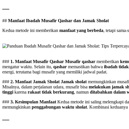
—
##
Manfaat Ibadah Musafir Qashar dan Jamak Sholat
Kedua metode ini memberikan
manfaat yang berbeda
, tetapi sama
###
1. Manfaat Musafir Qashar
Musafir qashar
memberikan
kem
mengatur waktu. Selain itu,
qashar
memastikan bahwa
ibadah tida
energi, terutama bagi musafir yang memiliki jadwal padat.
###
2. Manfaat Jamak Sholat
Jamak sholat
memungkinkan musafir
Misalnya, dalam perjalanan udara, musafir bisa
melakukan jamak sh
tinggi
karena
rakaat tidak berkurang
, namun
ditabahkan dalam w
###
3. Kesimpulan Manfaat
Kedua metode ini saling melengkapi d
memungkinkan
penggabungan waktu sholat
. Kombinasi keduanya
—