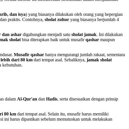
hrib, dan isya
) yang biasanya dilakukan oleh orang yang bepergian
 dan praktis. Contohnya,
sholat zuhur
yang biasanya berjumlah 4
r dan ashar
digabungkan menjadi satu
sholat jamak
. Ini dilakukan
mak sholat
bisa diterapkan baik untuk musafir
qashar
maupun
ndasar.
Musafir qashar
hanya mengurangi jumlah rakaat, sementara
 lebih dari 80 km
dari tempat asal. Sebaliknya,
jamak sholat
a kebutuhan.
elas dalam
Al-Qur'an
dan
Hadis
, serta disesuaikan dengan prinsip
ri 80 km
dari tempat asal. Selain itu, musafir harus memiliki
si ini harus dipastikan sebelum memutuskan untuk melakukan