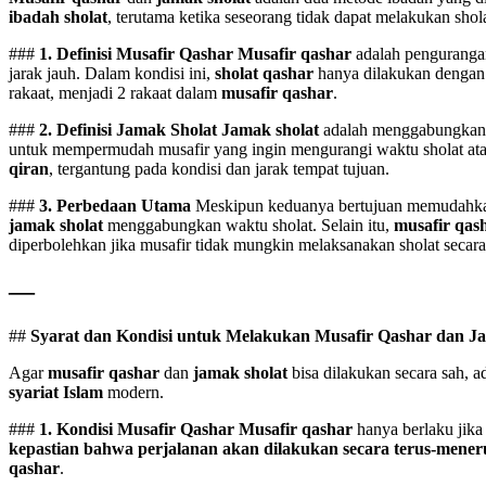
ibadah sholat
, terutama ketika seseorang tidak dapat melakukan shol
###
1. Definisi Musafir Qashar
Musafir qashar
adalah penguranga
jarak jauh. Dalam kondisi ini,
sholat qashar
hanya dilakukan denga
rakaat, menjadi 2 rakaat dalam
musafir qashar
.
###
2. Definisi Jamak Sholat
Jamak sholat
adalah menggabungkan 
untuk mempermudah musafir yang ingin mengurangi waktu sholat atau
qiran
, tergantung pada kondisi dan jarak tempat tujuan.
###
3. Perbedaan Utama
Meskipun keduanya bertujuan memudah
jamak sholat
menggabungkan waktu sholat. Selain itu,
musafir qas
diperbolehkan jika musafir tidak mungkin melaksanakan sholat secar
—
##
Syarat dan Kondisi untuk Melakukan Musafir Qashar dan J
Agar
musafir qashar
dan
jamak sholat
bisa dilakukan secara sah, 
syariat Islam
modern.
###
1. Kondisi Musafir Qashar
Musafir qashar
hanya berlaku jik
kepastian bahwa perjalanan akan dilakukan secara terus-mener
qashar
.