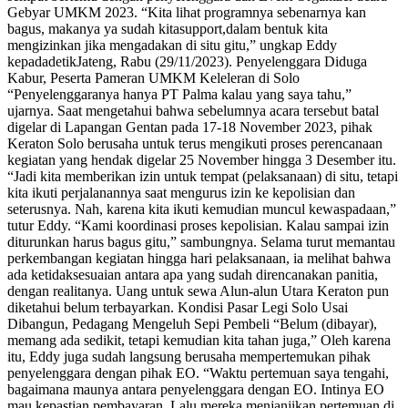
Gebyar UMKM 2023. “Kita lihat programnya sebenarnya kan
bagus, makanya ya sudah kitasupport,dalam bentuk kita
mengizinkan jika mengadakan di situ gitu,” ungkap Eddy
kepadadetikJateng, Rabu (29/11/2023). Penyelenggara Diduga
Kabur, Peserta Pameran UMKM Keleleran di Solo
“Penyelenggaranya hanya PT Palma kalau yang saya tahu,”
ujarnya. Saat mengetahui bahwa sebelumnya acara tersebut batal
digelar di Lapangan Gentan pada 17-18 November 2023, pihak
Keraton Solo berusaha untuk terus mengikuti proses perencanaan
kegiatan yang hendak digelar 25 November hingga 3 Desember itu.
“Jadi kita memberikan izin untuk tempat (pelaksanaan) di situ, tetapi
kita ikuti perjalanannya saat mengurus izin ke kepolisian dan
seterusnya. Nah, karena kita ikuti kemudian muncul kewaspadaan,”
tutur Eddy. “Kami koordinasi proses kepolisian. Kalau sampai izin
diturunkan harus bagus gitu,” sambungnya. Selama turut memantau
perkembangan kegiatan hingga hari pelaksanaan, ia melihat bahwa
ada ketidaksesuaian antara apa yang sudah direncanakan panitia,
dengan realitanya. Uang untuk sewa Alun-alun Utara Keraton pun
diketahui belum terbayarkan. Kondisi Pasar Legi Solo Usai
Dibangun, Pedagang Mengeluh Sepi Pembeli “Belum (dibayar),
memang ada sedikit, tetapi kemudian kita tahan juga,” Oleh karena
itu, Eddy juga sudah langsung berusaha mempertemukan pihak
penyelenggara dengan pihak EO. “Waktu pertemuan saya tengahi,
bagaimana maunya antara penyelenggara dengan EO. Intinya EO
mau kepastian pembayaran. Lalu mereka menjanjikan pertemuan di