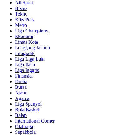
All Sport
Bisnis
Tekno
Rilis Pers
Metro
Liga Champions
Ekonomi
Lintas Kota
Lenggang Jakarta
Infografik
Liga Liga Lain
Liga Italia
Liga Inggris
Finansial
Dunia
Bursa
Asean
Agama
Liga Spanyol
Bola Basket
Balap
International Corner
Olahraga
Sepakbola