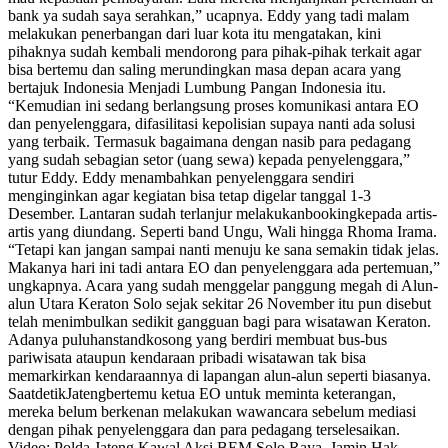
bank ya sudah saya serahkan,” ucapnya. Eddy yang tadi malam
melakukan penerbangan dari luar kota itu mengatakan, kini
pihaknya sudah kembali mendorong para pihak-pihak terkait agar
bisa bertemu dan saling merundingkan masa depan acara yang
bertajuk Indonesia Menjadi Lumbung Pangan Indonesia itu.
“Kemudian ini sedang berlangsung proses komunikasi antara EO
dan penyelenggara, difasilitasi kepolisian supaya nanti ada solusi
yang terbaik. Termasuk bagaimana dengan nasib para pedagang
yang sudah sebagian setor (uang sewa) kepada penyelenggara,”
tutur Eddy. Eddy menambahkan penyelenggara sendiri
menginginkan agar kegiatan bisa tetap digelar tanggal 1-3
Desember. Lantaran sudah terlanjur melakukanbookingkepada artis-
artis yang diundang. Seperti band Ungu, Wali hingga Rhoma Irama.
“Tetapi kan jangan sampai nanti menuju ke sana semakin tidak jelas.
Makanya hari ini tadi antara EO dan penyelenggara ada pertemuan,”
ungkapnya. Acara yang sudah menggelar panggung megah di Alun-
alun Utara Keraton Solo sejak sekitar 26 November itu pun disebut
telah menimbulkan sedikit gangguan bagi para wisatawan Keraton.
Adanya puluhanstandkosong yang berdiri membuat bus-bus
pariwisata ataupun kendaraan pribadi wisatawan tak bisa
memarkirkan kendaraannya di lapangan alun-alun seperti biasanya.
SaatdetikJatengbertemu ketua EO untuk meminta keterangan,
mereka belum berkenan melakukan wawancara sebelum mediasi
dengan pihak penyelenggara dan para pedagang terselesaikan.
Video: Polda Jateng Kawal Aksi BEM Solo Raya, Jamin Hak