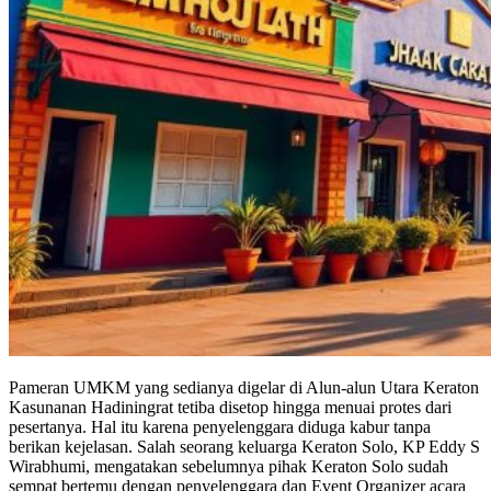
Pameran UMKM yang sedianya digelar di Alun-alun Utara Keraton
Kasunanan Hadiningrat tetiba disetop hingga menuai protes dari
pesertanya. Hal itu karena penyelenggara diduga kabur tanpa
berikan kejelasan. Salah seorang keluarga Keraton Solo, KP Eddy S
Wirabhumi, mengatakan sebelumnya pihak Keraton Solo sudah
sempat bertemu dengan penyelenggara dan Event Organizer acara