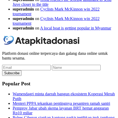
Juve closer to the title
superadmin
on
Cyclists Mark McKinnon win 2022
tournament
superadmin
on
Cyclists Mark McKinnon win 2022
tournament
superadmin
on
A local boat is getting popular in Myanmar
Platform donasi online terpercaya dan galang dana online untuk
bantu sesama.
Email
Name
Subscribe
Popular Post
Wamendagri minta daerah bangun ekosistem Koperasi Merah
Putih
Menteri PPPA tekankan pentingnya pesantren ramah santri
Pemprov Jabar ubah skema layanan BRT hemat anggaran
Rp10 miliar
Polres Cilegon siapkan kantong parkir tertibkan truk tambang