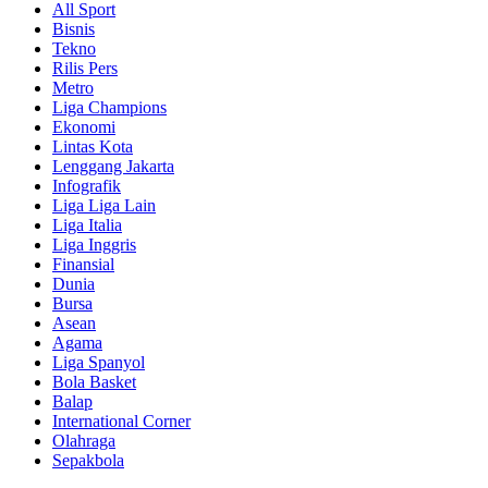
All Sport
Bisnis
Tekno
Rilis Pers
Metro
Liga Champions
Ekonomi
Lintas Kota
Lenggang Jakarta
Infografik
Liga Liga Lain
Liga Italia
Liga Inggris
Finansial
Dunia
Bursa
Asean
Agama
Liga Spanyol
Bola Basket
Balap
International Corner
Olahraga
Sepakbola