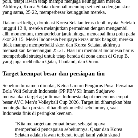
poin, tetapi lawan tetap mampu menjaga keunggulan mereka.
Akhirnya, Korea Selatan kembali menutup set kedua dengan skor
yang sama, 25-22, memperbesar keunggulan mereka.
Dalam set ketiga, dominasi Korea Selatan terasa lebih nyata. Setelah
unggul 12-8, mereka melanjutkan permainan dengan mengambil
alih momentum, memperlebar jarak hingga mencapai lima poin pada
skor 20-15. Meski Indonesia berupaya keras untuk bangkit, mereka
tidak mampu memperbaiki skor, dan Korea Selatan akhirnya
memastikan kemenangan 25-21. Hasil ini membuat Indonesia harus
memperbaiki strategi untuk tetap berada di zona aman di Grup B,
yang juga melibatkan Qatar, Thailand, dan Oman.
Target keempat besar dan persiapan tim
Sebelum turnamen dimulai, Ketua Umum Pengurus Pusat Persatuan
Bola Voli Seluruh Indonesia (PP PBVSI) Imam Sudjarwo
menyatakan target agar timnas Indonesia dapat menembus empat
besar AVC Men’s Volleyball Cup 2026. Target ini diharapkan bisa
meningkatkan prestasi dibandingkan edisi sebelumnya, saat
Indonesia finis di peringkat keenam.
“Kita menargetkan empat besar, sebagai upaya
memperbaiki pencapaian sebelumnya. Qatar dan Korea
Selatan adalah lawan terberat, tetapi kami yakin skuad