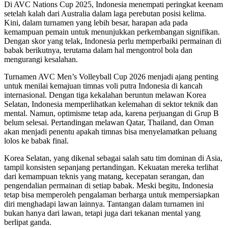
Di AVC Nations Cup 2025, Indonesia menempati peringkat keenam
setelah kalah dari Australia dalam laga perebutan posisi kelima.
Kini, dalam turnamen yang lebih besar, harapan ada pada
kemampuan pemain untuk menunjukkan perkembangan signifikan.
Dengan skor yang telak, Indonesia perlu memperbaiki permainan di
babak berikutnya, terutama dalam hal mengontrol bola dan
mengurangi kesalahan.
Turnamen AVC Men’s Volleyball Cup 2026 menjadi ajang penting
untuk menilai kemajuan timnas voli putra Indonesia di kancah
internasional. Dengan tiga kekalahan beruntun melawan Korea
Selatan, Indonesia memperlihatkan kelemahan di sektor teknik dan
mental. Namun, optimisme tetap ada, karena perjuangan di Grup B
belum selesai. Pertandingan melawan Qatar, Thailand, dan Oman
akan menjadi penentu apakah timnas bisa menyelamatkan peluang
lolos ke babak final.
Korea Selatan, yang dikenal sebagai salah satu tim dominan di Asia,
tampil konsisten sepanjang pertandingan. Kekuatan mereka terlihat
dari kemampuan teknis yang matang, kecepatan serangan, dan
pengendalian permainan di setiap babak. Meski begitu, Indonesia
tetap bisa memperoleh pengalaman berharga untuk mempersiapkan
diri menghadapi lawan lainnya. Tantangan dalam turnamen ini
bukan hanya dari lawan, tetapi juga dari tekanan mental yang
berlipat ganda.