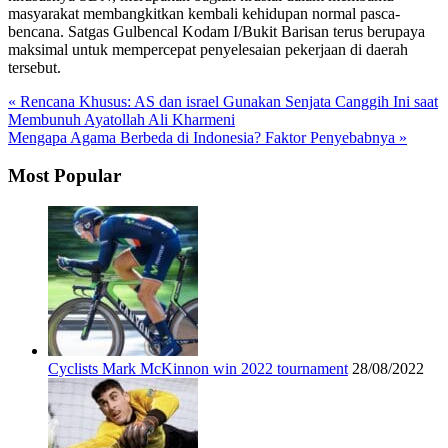
masyarakat membangkitkan kembali kehidupan normal pasca-
bencana. Satgas Gulbencal Kodam I/Bukit Barisan terus berupaya
maksimal untuk mempercepat penyelesaian pekerjaan di daerah
tersebut.
« Rencana Khusus: AS dan israel Gunakan Senjata Canggih Ini saat
Membunuh Ayatollah Ali Kharmeni
Mengapa Agama Berbeda di Indonesia? Faktor Penyebabnya »
Most Popular
Cyclists Mark McKinnon win 2022 tournament
28/08/2022