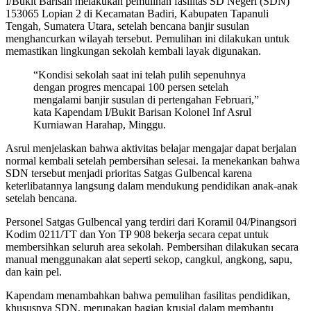
I/Bukit Barisan melakukan pemulihan fasilitas SD Negeri (SDN)
153065 Lopian 2 di Kecamatan Badiri, Kabupaten Tapanuli
Tengah, Sumatera Utara, setelah bencana banjir susulan
menghancurkan wilayah tersebut. Pemulihan ini dilakukan untuk
memastikan lingkungan sekolah kembali layak digunakan.
“Kondisi sekolah saat ini telah pulih sepenuhnya
dengan progres mencapai 100 persen setelah
mengalami banjir susulan di pertengahan Februari,”
kata Kapendam I/Bukit Barisan Kolonel Inf Asrul
Kurniawan Harahap, Minggu.
Asrul menjelaskan bahwa aktivitas belajar mengajar dapat berjalan
normal kembali setelah pembersihan selesai. Ia menekankan bahwa
SDN tersebut menjadi prioritas Satgas Gulbencal karena
keterlibatannya langsung dalam mendukung pendidikan anak-anak
setelah bencana.
Personel Satgas Gulbencal yang terdiri dari Koramil 04/Pinangsori
Kodim 0211/TT dan Yon TP 908 bekerja secara cepat untuk
membersihkan seluruh area sekolah. Pembersihan dilakukan secara
manual menggunakan alat seperti sekop, cangkul, angkong, sapu,
dan kain pel.
Kapendam menambahkan bahwa pemulihan fasilitas pendidikan,
khususnya SDN, merupakan bagian krusial dalam membantu