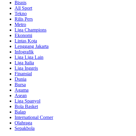
Bisnis
All Sport
Tekno
Rilis Pers
Metro
Liga Champions
Ekonomi
Lintas Kota
Lenggang Jakarta
Infografik
Liga Liga Lain
Liga Italia
Liga Inggris
Finansial
Dunia
Bursa
Agama
Asean
Liga Spanyol
Bola Basket
Balap
International Corner
Olahraga
Sepakbola