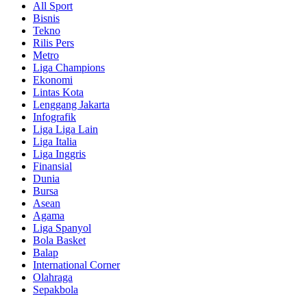
All Sport
Bisnis
Tekno
Rilis Pers
Metro
Liga Champions
Ekonomi
Lintas Kota
Lenggang Jakarta
Infografik
Liga Liga Lain
Liga Italia
Liga Inggris
Finansial
Dunia
Bursa
Asean
Agama
Liga Spanyol
Bola Basket
Balap
International Corner
Olahraga
Sepakbola