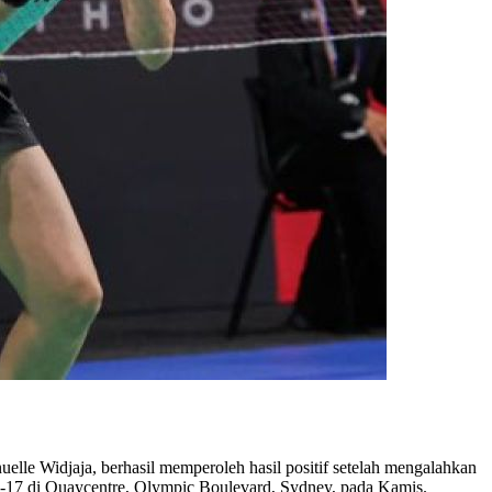
lle Widjaja, berhasil memperoleh hasil positif setelah mengalahkan
1-17 di Quaycentre, Olympic Boulevard, Sydney, pada Kamis.