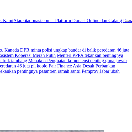
k Kami
Atapkitadonasi.com – Platform Donasi Online dan Galang Dan
ko, Kanada
DPR minta polisi ungkap bandar di balik peredaran 46 juta
osistem Koperasi Merah Putih
Menteri PPPA tekankan pentingnya
an truk tambang
Menaker: Penguatan kompetensi penting guna jawab
eredaran 46 juta pil koplo
Fair Finance Asia Desak Perbankan
ekankan pentingnya pesantren ramah santri
Pemprov Jabar ubah