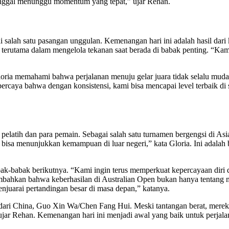
tinggal menunggu momentum yang tepat,” ujar Rehan.
alah satu pasangan unggulan. Kemenangan hari ini adalah hasil dari k
erutama dalam mengelola tekanan saat berada di babak penting. “Kami t
Gloria memahami bahwa perjalanan menuju gelar juara tidak selalu muda
 percaya bahwa dengan konsistensi, kami bisa mencapai level terbaik 
 pelatih dan para pemain. Sebagai salah satu turnamen bergengsi di Asi
na bisa menunjukkan kemampuan di luar negeri,” kata Gloria. Ini adalah
abak-babak berikutnya. “Kami ingin terus memperkuat kepercayaan diri d
ambahkan bahwa keberhasilan di Australian Open bukan hanya tentang 
enjuarai pertandingan besar di masa depan,” katanya.
dari China, Guo Xin Wa/Chen Fang Hui. Meski tantangan berat, merek
 ujar Rehan. Kemenangan hari ini menjadi awal yang baik untuk perjal