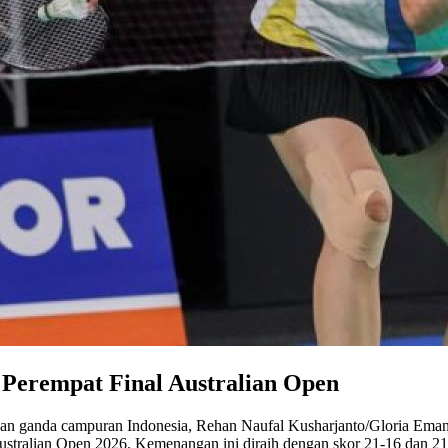
Perempat Final Australian Open
an ganda campuran Indonesia, Rehan Naufal Kusharjanto/Gloria Emanue
ustralian Open 2026. Kemenangan ini diraih dengan skor 21-16 dan 2