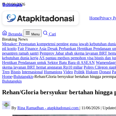
Skip
08/08/2026
Bulutangkis
Bulutangkis
Bulutangkis
Bulutangkis
to
content
Home
Privacy P
Beranda
Cari
Menu
Breaking News
Menaker: Penguatan kompetensi penting guna jawab kebutuhan dunia
pil koplo
Fair Finance Asia Desak Perbankan Hentikan Pendanaan u
pesantren ramah santri
Pemprov Jabar ubah skema layanan BRT hema
kebutuhan dunia kerja
AS pantau medsos pemohon visa bisnis dan jur
Hentikan Pendanaan untuk Sektor Batu Bara di ASEAN
Wamendagri 
skema layanan BRT hemat anggaran Rp10 miliar
Polres Cilegon siap
Tren
Bisnis
Internasional
Humaniora
Video
Politik
Hukum
Donasi
Pa
Home
›
Bulutangkis
›
Rehan/Gloria bersyukur bertahan hingga perempat
Bulutangkis
Rehan/Gloria bersyukur bertahan hingga 
By
Rina Ramadhan - atapkitadonasi.com
|
11/06/2026
|
Update