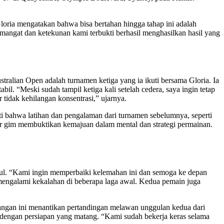
oria mengatakan bahwa bisa bertahan hingga tahap ini adalah
semangat dan ketekunan kami terbukti berhasil menghasilkan hasil yang
ralian Open adalah turnamen ketiga yang ia ikuti bersama Gloria. Ia
il. “Meski sudah tampil ketiga kali setelah cedera, saya ingin tetap
r tidak kehilangan konsentrasi,” ujarnya.
i bahwa latihan dan pengalaman dari turnamen sebelumnya, seperti
r gim membuktikan kemajuan dalam mental dan strategi permainan.
gul. “Kami ingin memperbaiki kelemahan ini dan semoga ke depan
h mengalami kekalahan di beberapa laga awal. Kedua pemain juga
angan ini menantikan pertandingan melawan unggulan kedua dari
 dengan persiapan yang matang. “Kami sudah bekerja keras selama