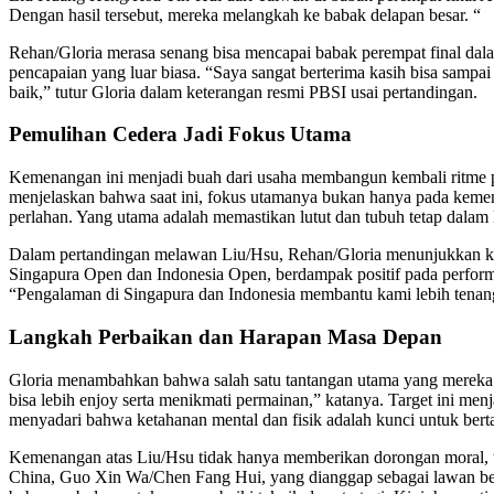
Dengan hasil tersebut, mereka melangkah ke babak delapan besar. “
Rehan/Gloria merasa senang bisa mencapai babak perempat final dal
pencapaian yang luar biasa. “Saya sangat berterima kasih bisa sampai
baik,” tutur Gloria dalam keterangan resmi PBSI usai pertandingan.
Pemulihan Cedera Jadi Fokus Utama
Kemenangan ini menjadi buah dari usaha membangun kembali ritme per
menjelaskan bahwa saat ini, fokus utamanya bukan hanya pada kemenang
perlahan. Yang utama adalah memastikan lutut dan tubuh tetap dalam ko
Dalam pertandingan melawan Liu/Hsu, Rehan/Gloria menunjukkan kema
Singapura Open dan Indonesia Open, berdampak positif pada perform
“Pengalaman di Singapura dan Indonesia membantu kami lebih tenang 
Langkah Perbaikan dan Harapan Masa Depan
Gloria menambahkan bahwa salah satu tantangan utama yang mereka h
bisa lebih enjoy serta menikmati permainan,” katanya. Target ini me
menyadari bahwa ketahanan mental dan fisik adalah kunci untuk bertah
Kemenangan atas Liu/Hsu tidak hanya memberikan dorongan moral, t
China, Guo Xin Wa/Chen Fang Hui, yang dianggap sebagai lawan bera