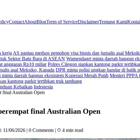
olicy
Contact
About
Blog
Term of Service
Disclaimer
Tentang Kami
Konta
 kerja
AS pantau medsos pemohon visa bisnis dan jurnalis asal Meksi
ntuk Sektor Batu Bara di ASEAN
Wamendagri minta daerah bangun ek
t anggaran Rp10 miliar
Polres Cilegon siapkan kantong parkir tertibk
nalis asal Meksiko, Kanada
DPR minta polisi ungkap bandar di balik p
minta daerah bangun ekosistem Koperasi Merah Putih
Menteri PPPA t
kan kantong parkir tertibkan truk tambang
nduan Kebaikan
Indonesia
 final Australian Open
perempat final Australian Open
d:
11/06/2026
|
0 Comments
|
4 min read