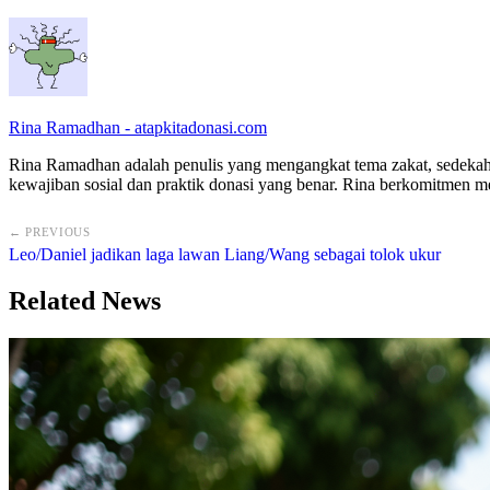
Rina Ramadhan - atapkitadonasi.com
Rina Ramadhan adalah penulis yang mengangkat tema zakat, sedekah,
kewajiban sosial dan praktik donasi yang benar. Rina berkomitmen
← PREVIOUS
Leo/Daniel jadikan laga lawan Liang/Wang sebagai tolok ukur
Related News