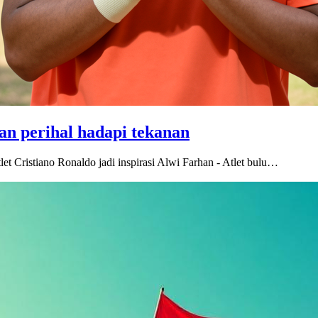
han perihal hadapi tekanan
t Cristiano Ronaldo jadi inspirasi Alwi Farhan - Atlet bulu…