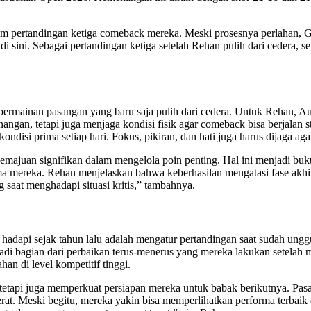
am pertandingan ketiga comeback mereka. Meski prosesnya perlahan, Gl
 di sini. Sebagai pertandingan ketiga setelah Rehan pulih dari cedera, 
mainan pasangan yang baru saja pulih dari cedera. Untuk Rehan, Aust
an, tetapi juga menjaga kondisi fisik agar comeback bisa berjalan stab
ndisi prima setiap hari. Fokus, pikiran, dan hati juga harus dijaga aga
juan signifikan dalam mengelola poin penting. Hal ini menjadi bukt
a mereka. Rehan menjelaskan bahwa keberhasilan mengatasi fase akhi
saat menghadapi situasi kritis,” tambahnya.
adapi sejak tahun lalu adalah mengatur pertandingan saat sudah ung
njadi bagian dari perbaikan terus-menerus yang mereka lakukan setela
an di level kompetitif tinggi.
etapi juga memperkuat persiapan mereka untuk babak berikutnya. Pas
t. Meski begitu, mereka yakin bisa memperlihatkan performa terbaik