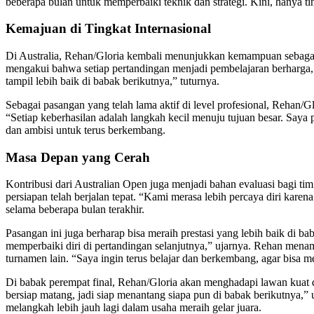
beberapa bulan untuk memperbaiki teknik dan strategi. Kini, hanya 
Kemajuan di Tingkat Internasional
Di Australia, Rehan/Gloria kembali menunjukkan kemampuan sebagai s
mengakui bahwa setiap pertandingan menjadi pembelajaran berharga, t
tampil lebih baik di babak berikutnya,” tuturnya.
Sebagai pasangan yang telah lama aktif di level profesional, Rehan/
“Setiap keberhasilan adalah langkah kecil menuju tujuan besar. Saya
dan ambisi untuk terus berkembang.
Masa Depan yang Cerah
Kontribusi dari Australian Open juga menjadi bahan evaluasi bagi tim
persiapan telah berjalan tepat. “Kami merasa lebih percaya diri kare
selama beberapa bulan terakhir.
Pasangan ini juga berharap bisa meraih prestasi yang lebih baik di b
memperbaiki diri di pertandingan selanjutnya,” ujarnya. Rehan men
turnamen lain. “Saya ingin terus belajar dan berkembang, agar bisa m
Di babak perempat final, Rehan/Gloria akan menghadapi lawan kuat 
bersiap matang, jadi siap menantang siapa pun di babak berikutnya,”
melangkah lebih jauh lagi dalam usaha meraih gelar juara.