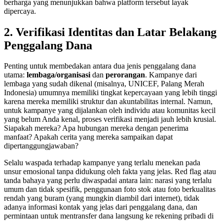
berharga yang menunjukkan bahwa platform tersebut layak
dipercaya.
2. Verifikasi Identitas dan Latar Belakang
Penggalang Dana
Penting untuk membedakan antara dua jenis penggalang dana
utama:
lembaga/organisasi
dan
perorangan
. Kampanye dari
lembaga yang sudah dikenal (misalnya, UNICEF, Palang Merah
Indonesia) umumnya memiliki tingkat kepercayaan yang lebih tinggi
karena mereka memiliki struktur dan akuntabilitas internal. Namun,
untuk kampanye yang dijalankan oleh individu atau komunitas kecil
yang belum Anda kenal, proses verifikasi menjadi jauh lebih krusial.
Siapakah mereka? Apa hubungan mereka dengan penerima
manfaat? Apakah cerita yang mereka sampaikan dapat
dipertanggungjawaban?
Selalu waspada terhadap kampanye yang terlalu menekan pada
unsur emosional tanpa didukung oleh fakta yang jelas. Red flag atau
tanda bahaya yang perlu diwaspadai antara lain: narasi yang terlalu
umum dan tidak spesifik, penggunaan foto stok atau foto berkualitas
rendah yang buram (yang mungkin diambil dari internet), tidak
adanya informasi kontak yang jelas dari penggalang dana, dan
permintaan untuk mentransfer dana langsung ke rekening pribadi di