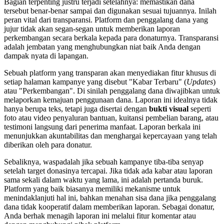
Bagian terpenting justru terjadi setelahnya: memastikan dana
tersebut benar-benar sampai dan digunakan sesuai tujuannya. Inilah
peran vital dari transparansi. Platform dan penggalang dana yang
jujur tidak akan segan-segan untuk memberikan laporan
perkembangan secara berkala kepada para donaturnya. Transparansi
adalah jembatan yang menghubungkan niat baik Anda dengan
dampak nyata di lapangan.
Sebuah platform yang transparan akan menyediakan fitur khusus di
setiap halaman kampanye yang disebut "Kabar Terbaru" (
Updates
)
atau "Perkembangan". Di sinilah penggalang dana diwajibkan untuk
melaporkan kemajuan penggunaan dana. Laporan ini idealnya tidak
hanya berupa teks, tetapi juga disertai dengan
bukti visual
seperti
foto atau video penyaluran bantuan, kuitansi pembelian barang, atau
testimoni langsung dari penerima manfaat. Laporan berkala ini
menunjukkan akuntabilitas dan menghargai kepercayaan yang telah
diberikan oleh para donatur.
Sebaliknya, waspadalah jika sebuah kampanye tiba-tiba senyap
setelah target donasinya tercapai. Jika tidak ada kabar atau laporan
sama sekali dalam waktu yang lama, ini adalah pertanda buruk.
Platform yang baik biasanya memiliki mekanisme untuk
menindaklanjuti hal ini, bahkan menahan sisa dana jika penggalang
dana tidak kooperatif dalam memberikan laporan. Sebagai donatur,
Anda berhak menagih laporan ini melalui fitur komentar atau