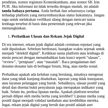
pendirian, nomor registrasi Kemenkumham, atau nomor SK Izin
PUB. Jika informasi ini tidak tersedia dengan mudah, ini adalah
tanda bahaya pertama
. Anda berhak dan seharusnya curiga
terhadap platform yang menyembunyikan status hukumnya. Jangan
ragu untuk melakukan verifikasi silang dengan mencari nama
lembaga tersebut di basis data pemerintah yang relevan jika
memungkinkan.
Perhatikan Ulasan dan Rekam Jejak Digital
Di era internet, rekam jejak digital adalah cerminan reputasi yang
sulit dipalsukan. Sebelum berdonasi, luangkan waktu sejenak untuk
menjadi “detektif digital”. Ketikkan nama platform atau lembaga di
mesin pencari dengan menambahkan kata kunci seperti “ulasan”,
“review”, “penipuan”, atau “masalah”. Baca pengalaman dari
donatur-donatur lain di berbagai forum, blog, atau media sosial.
Perhatikan apakah ada keluhan yang berulang, misalnya mengenai
dana yang tidak kunjung disalurkan, laporan yang tidak transparan,
atau layanan pelanggan yang buruk. Sebaliknya, ulasan positif yang
detail dan disertai bukti penyaluran juga merupakan indikator yang
baik. Selain itu, periksa liputan media. Apakah platform tersebut
pernah diliput oleh media berita yang kredibel? Liputan media yang
positif dapat menjadi validasi tambahan atas kredibilitas mereka.
Ingat, rekam jejak digital yang bersih dan positif adalah aset