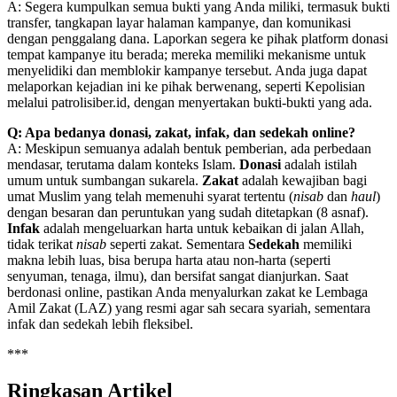
A: Segera kumpulkan semua bukti yang Anda miliki, termasuk bukti
transfer, tangkapan layar halaman kampanye, dan komunikasi
dengan penggalang dana. Laporkan segera ke pihak platform donasi
tempat kampanye itu berada; mereka memiliki mekanisme untuk
menyelidiki dan memblokir kampanye tersebut. Anda juga dapat
melaporkan kejadian ini ke pihak berwenang, seperti Kepolisian
melalui patrolisiber.id, dengan menyertakan bukti-bukti yang ada.
Q: Apa bedanya donasi, zakat, infak, dan sedekah online?
A: Meskipun semuanya adalah bentuk pemberian, ada perbedaan
mendasar, terutama dalam konteks Islam.
Donasi
adalah istilah
umum untuk sumbangan sukarela.
Zakat
adalah kewajiban bagi
umat Muslim yang telah memenuhi syarat tertentu (
nisab
dan
haul
)
dengan besaran dan peruntukan yang sudah ditetapkan (8 asnaf).
Infak
adalah mengeluarkan harta untuk kebaikan di jalan Allah,
tidak terikat
nisab
seperti zakat. Sementara
Sedekah
memiliki
makna lebih luas, bisa berupa harta atau non-harta (seperti
senyuman, tenaga, ilmu), dan bersifat sangat dianjurkan. Saat
berdonasi online, pastikan Anda menyalurkan zakat ke Lembaga
Amil Zakat (LAZ) yang resmi agar sah secara syariah, sementara
infak dan sedekah lebih fleksibel.
***
Ringkasan Artikel