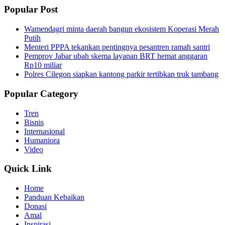
Popular Post
Wamendagri minta daerah bangun ekosistem Koperasi Merah
Putih
Menteri PPPA tekankan pentingnya pesantren ramah santri
Pemprov Jabar ubah skema layanan BRT hemat anggaran
Rp10 miliar
Polres Cilegon siapkan kantong parkir tertibkan truk tambang
Popular Category
Tren
Bisnis
Internasional
Humaniora
Video
Quick Link
Home
Panduan Kebaikan
Donasi
Amal
Inspirasi