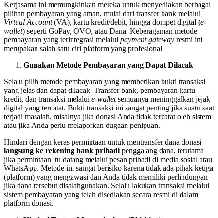
Kerjasama ini memungkinkan mereka untuk menyediakan berbagai
pilihan pembayaran yang aman, mulai dari transfer bank melalui
Virtual Account
(VA), kartu kredit/debit, hingga dompet digital (
e-
wallet
) seperti GoPay, OVO, atau Dana. Keberagaman metode
pembayaran yang terintegrasi melalui
payment gateway
resmi ini
merupakan salah satu ciri platform yang profesional.
Gunakan Metode Pembayaran yang Dapat Dilacak
Selalu pilih metode pembayaran yang memberikan bukti transaksi
yang jelas dan dapat dilacak. Transfer bank, pembayaran kartu
kredit, dan transaksi melalui
e-wallet
semuanya meninggalkan jejak
digital yang tercatat. Bukti transaksi ini sangat penting jika suatu saat
terjadi masalah, misalnya jika donasi Anda tidak tercatat oleh sistem
atau jika Anda perlu melaporkan dugaan penipuan.
Hindari dengan keras permintaan untuk mentransfer dana donasi
langsung ke rekening bank pribadi
penggalang dana, terutama
jika permintaan itu datang melalui pesan pribadi di media sosial atau
WhatsApp. Metode ini sangat berisiko karena tidak ada pihak ketiga
(platform) yang mengawasi dan Anda tidak memiliki perlindungan
jika dana tersebut disalahgunakan. Selalu lakukan transaksi melalui
sistem pembayaran yang telah disediakan secara resmi di dalam
platform donasi.