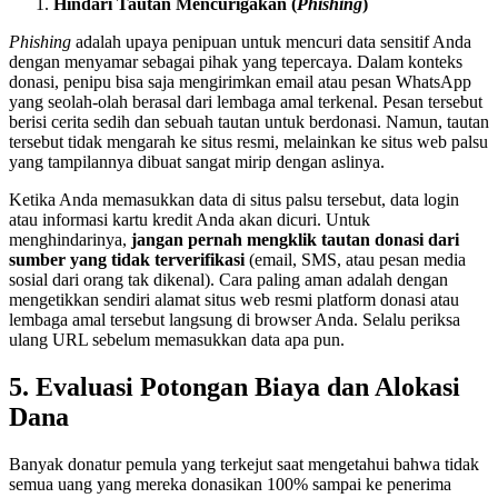
Hindari Tautan Mencurigakan (
Phishing
)
Phishing
adalah upaya penipuan untuk mencuri data sensitif Anda
dengan menyamar sebagai pihak yang tepercaya. Dalam konteks
donasi, penipu bisa saja mengirimkan email atau pesan WhatsApp
yang seolah-olah berasal dari lembaga amal terkenal. Pesan tersebut
berisi cerita sedih dan sebuah tautan untuk berdonasi. Namun, tautan
tersebut tidak mengarah ke situs resmi, melainkan ke situs web palsu
yang tampilannya dibuat sangat mirip dengan aslinya.
Ketika Anda memasukkan data di situs palsu tersebut, data login
atau informasi kartu kredit Anda akan dicuri. Untuk
menghindarinya,
jangan pernah mengklik tautan donasi dari
sumber yang tidak terverifikasi
(email, SMS, atau pesan media
sosial dari orang tak dikenal). Cara paling aman adalah dengan
mengetikkan sendiri alamat situs web resmi platform donasi atau
lembaga amal tersebut langsung di browser Anda. Selalu periksa
ulang URL sebelum memasukkan data apa pun.
5. Evaluasi Potongan Biaya dan Alokasi
Dana
Banyak donatur pemula yang terkejut saat mengetahui bahwa tidak
semua uang yang mereka donasikan 100% sampai ke penerima