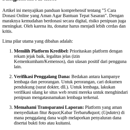
Artikel ini menyajikan panduan komprehensif tentang "5 Cara
Donasi Online yang Aman Agar Bantuan Tepat Sasaran". Dengan
maraknya kemudahan berdonasi secara digital, risiko penipuan juga
meningkat. Oleh karena itu, donatur harus menjadi lebih cerdas dan
kritis.
Lima pilar utama yang dibahas adalah:
Memilih Platform Kredibel:
Prioritaskan platform dengan
rekam jejak baik, legalitas jelas (izin
Kemenkumham/Kemensos), dan ulasan positif dari pengguna
lain.
Verifikasi Penggalang Dana:
Bedakan antara kampanye
lembaga dan perorangan. Untuk perorangan, cari dokumen
pendukung (surat dokter, dll.). Untuk lembaga, lakukan
verifikasi silang ke situs web resmi mereka untuk menghindari
penipuan mengatasnamakan lembaga terkenal.
Memahami Transparansi Laporan:
Platform yang aman
menyediakan fitur &quot;Kabar Terbaru&quot; (
Updates
) di
mana penggalang dana wajib melaporkan penyaluran dana
disertai bukti foto atau kuitansi.