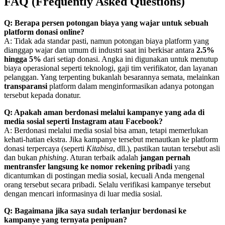
FAQ (Frequently Asked Questions)
Q: Berapa persen potongan biaya yang wajar untuk sebuah
platform donasi online?
A: Tidak ada standar pasti, namun potongan biaya platform yang
dianggap wajar dan umum di industri saat ini berkisar antara
2.5%
hingga 5%
dari setiap donasi. Angka ini digunakan untuk menutup
biaya operasional seperti teknologi, gaji tim verifikator, dan layanan
pelanggan. Yang terpenting bukanlah besarannya semata, melainkan
transparansi
platform dalam menginformasikan adanya potongan
tersebut kepada donatur.
Q: Apakah aman berdonasi melalui kampanye yang ada di
media sosial seperti Instagram atau Facebook?
A: Berdonasi melalui media sosial bisa aman, tetapi memerlukan
kehati-hatian ekstra. Jika kampanye tersebut menautkan ke platform
donasi terpercaya (seperti
Kitabisa
, dll.), pastikan tautan tersebut asli
dan bukan
phishing
. Aturan terbaik adalah
jangan pernah
mentransfer langsung ke nomor rekening pribadi
yang
dicantumkan di postingan media sosial, kecuali Anda mengenal
orang tersebut secara pribadi. Selalu verifikasi kampanye tersebut
dengan mencari informasinya di luar media sosial.
Q: Bagaimana jika saya sudah terlanjur berdonasi ke
kampanye yang ternyata penipuan?