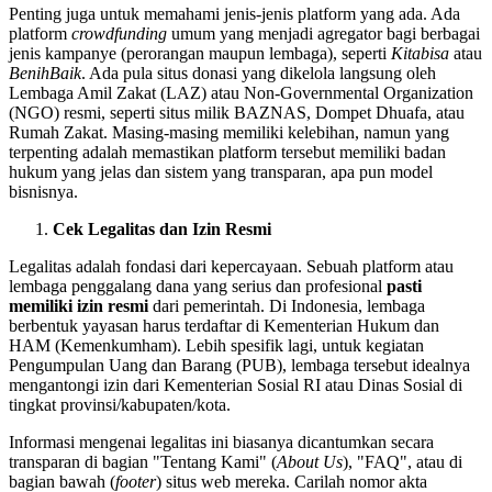
Penting juga untuk memahami jenis-jenis platform yang ada. Ada
platform
crowdfunding
umum yang menjadi agregator bagi berbagai
jenis kampanye (perorangan maupun lembaga), seperti
Kitabisa
atau
BenihBaik
. Ada pula situs donasi yang dikelola langsung oleh
Lembaga Amil Zakat (LAZ) atau Non-Governmental Organization
(NGO) resmi, seperti situs milik BAZNAS, Dompet Dhuafa, atau
Rumah Zakat. Masing-masing memiliki kelebihan, namun yang
terpenting adalah memastikan platform tersebut memiliki badan
hukum yang jelas dan sistem yang transparan, apa pun model
bisnisnya.
Cek Legalitas dan Izin Resmi
Legalitas adalah fondasi dari kepercayaan. Sebuah platform atau
lembaga penggalang dana yang serius dan profesional
pasti
memiliki izin resmi
dari pemerintah. Di Indonesia, lembaga
berbentuk yayasan harus terdaftar di Kementerian Hukum dan
HAM (Kemenkumham). Lebih spesifik lagi, untuk kegiatan
Pengumpulan Uang dan Barang (PUB), lembaga tersebut idealnya
mengantongi izin dari Kementerian Sosial RI atau Dinas Sosial di
tingkat provinsi/kabupaten/kota.
Informasi mengenai legalitas ini biasanya dicantumkan secara
transparan di bagian "Tentang Kami" (
About Us
), "FAQ", atau di
bagian bawah (
footer
) situs web mereka. Carilah nomor akta