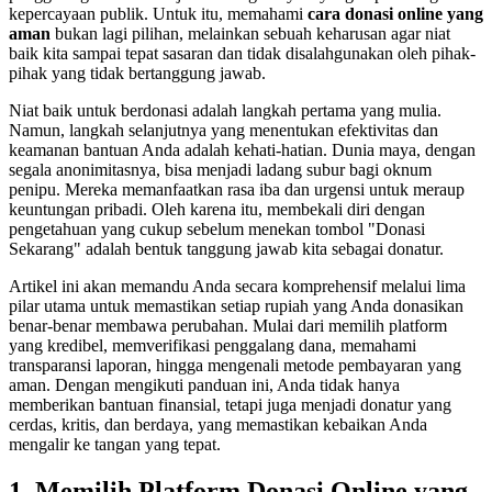
kepercayaan publik. Untuk itu, memahami
cara donasi online yang
aman
bukan lagi pilihan, melainkan sebuah keharusan agar niat
baik kita sampai tepat sasaran dan tidak disalahgunakan oleh pihak-
pihak yang tidak bertanggung jawab.
Niat baik untuk berdonasi adalah langkah pertama yang mulia.
Namun, langkah selanjutnya yang menentukan efektivitas dan
keamanan bantuan Anda adalah kehati-hatian. Dunia maya, dengan
segala anonimitasnya, bisa menjadi ladang subur bagi oknum
penipu. Mereka memanfaatkan rasa iba dan urgensi untuk meraup
keuntungan pribadi. Oleh karena itu, membekali diri dengan
pengetahuan yang cukup sebelum menekan tombol "Donasi
Sekarang" adalah bentuk tanggung jawab kita sebagai donatur.
Artikel ini akan memandu Anda secara komprehensif melalui lima
pilar utama untuk memastikan setiap rupiah yang Anda donasikan
benar-benar membawa perubahan. Mulai dari memilih platform
yang kredibel, memverifikasi penggalang dana, memahami
transparansi laporan, hingga mengenali metode pembayaran yang
aman. Dengan mengikuti panduan ini, Anda tidak hanya
memberikan bantuan finansial, tetapi juga menjadi donatur yang
cerdas, kritis, dan berdaya, yang memastikan kebaikan Anda
mengalir ke tangan yang tepat.
1. Memilih Platform Donasi Online yang