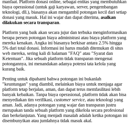
manfaat. Platform donasi online, sebagai entitas yang membutuhkan
biaya operasional (untuk gaji karyawan, server, pengembangan
teknologi, dll.), biasanya akan mengambil potongan kecil dari setiap
donasi yang masuk. Hal ini wajar dan dapat diterima,
asalkan
dilakukan secara transparan
.
Platform yang baik akan secara jujur dan terbuka menginformasikan
berapa persen potongan biaya administrasi atau biaya platform yang
mereka kenakan. Angka ini biasanya berkisar antara 2.5% hingga
5% dari total donasi. Informasi ini harus mudah ditemukan di situs
web mereka, sering kali di halaman "FAQ" atau "Syarat dan
Ketentuan". Jika sebuah platform tidak transparan mengenai
potongannya, ini menandakan adanya potensi tata kelola yang
kurang baik.
Penting untuk dipahami bahwa potongan ini bukanlah
"keuntungan" yang diambil, melainkan biaya untuk menjaga agar
platform tetap berjalan, aman, dan dapat terus memfasilitasi lebih
banyak kebaikan. Tanpa biaya operasional, platform tidak akan bisa
menyediakan tim verifikasi,
customer service
, atau teknologi yang
aman. Jadi, adanya potongan yang wajar dan transparan justru
merupakan tanda sebuah platform yang dikelola secara profesional
dan berkelanjutan. Yang menjadi masalah adalah ketika potongan ini
disembunyikan atau jumlahnya tidak masuk akal.