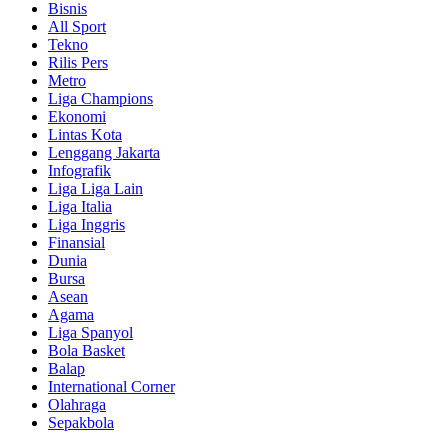
Bisnis
All Sport
Tekno
Rilis Pers
Metro
Liga Champions
Ekonomi
Lintas Kota
Lenggang Jakarta
Infografik
Liga Liga Lain
Liga Italia
Liga Inggris
Finansial
Dunia
Bursa
Asean
Agama
Liga Spanyol
Bola Basket
Balap
International Corner
Olahraga
Sepakbola