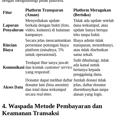
dengan menghubungi pihak platform.
Platform Transparan
Platform Meragukan
Fitur
(Aman)
(Berisiko)
Menyediakan update
Tidak ada update setelah
Laporan
berkala dengan bukti (foto,
dana terkumpul, atau
Penyaluran
video, kuitansi) di halaman
update hanya berupa
kampanye.
teks tanpa bukti.
Secara jelas mencantumkan
Biaya admin tidak
Rincian
persentase potongan biaya
transparan, tersembunyi,
Biaya
platform (misalnya, 5%
atau tidak disebutkan
untuk operasional).
sama sekali.
Sulit dihubungi, tidak
Terdapat fitur tanya jawab
ada kanal untuk
Komunikasi
dan kontak
customer service
bertanya kepada
yang responsif.
penggalang dana.
Donatur dapat melihat daftar
Jumlah donasi tidak
donatur lain (bisa anonim)
jelas, daftar donatur
Akses Data
dan total dana terkumpul
disembunyikan tanpa
secara
real-time
.
alasan yang logis.
4. Waspada Metode Pembayaran dan
Keamanan Transaksi