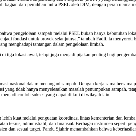
 bagian dari pemilihan mitra PSEL oleh DIM, dengan peran utama meng
a pengelolaan sampah melalui PSEL bukan hanya kebutuhan lokal, te
 menjadi fondasi untuk proyek selanjutnya,” tambah Fadli. Ia menyoroti 
 yang menghadapi tantangan dalam pengelolaan limbah.
di tiga lokasi awal, tetapi juga menjadi pijakan penting bagi pengemban
formasi nasional dalam menangani sampah. Dengan kerja sama bersama pe
i yang tidak hanya menyelesaikan masalah penumpukan sampah, tetap
njadi contoh sukses yang dapat diikuti di wilayah lain.
ebih kuat melalui penguatan koordinasi lintas kementerian dan lemba
n teknis, administratif, dan finansial. Berbagai instrumen seperti pe
sien dan sesuai target. Pandu Sjahrir menambahkan bahwa keberhasila