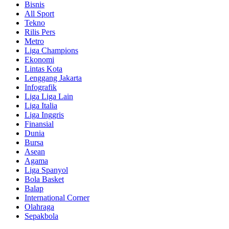
Bisnis
All Sport
Tekno
Rilis Pers
Metro
Liga Champions
Ekonomi
Lintas Kota
Lenggang Jakarta
Infografik
Liga Liga Lain
Liga Italia
Liga Inggris
Finansial
Dunia
Bursa
Asean
Agama
Liga Spanyol
Bola Basket
Balap
International Corner
Olahraga
Sepakbola