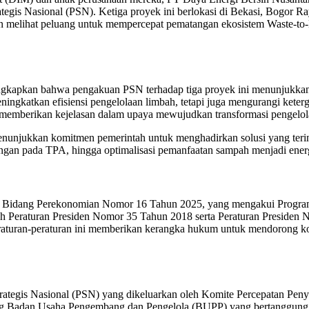
ategis Nasional (PSN). Ketiga proyek ini berlokasi di Bekasi, Bogor
n melihat peluang untuk mempercepat pematangan ekosistem Waste-to-E
ngkapkan bahwa pengakuan PSN terhadap tiga proyek ini menunjukkan
 meningkatkan efisiensi pengelolaan limbah, tetapi juga mengurangi ke
memberikan kejelasan dalam upaya mewujudkan transformasi pengelola
nunjukkan komitmen pemerintah untuk menghadirkan solusi yang terinte
ngan pada TPA, hingga optimalisasi pemanfaatan sampah menjadi energ
tor Bidang Perekonomian Nomor 16 Tahun 2025, yang mengakui Progra
 oleh Peraturan Presiden Nomor 35 Tahun 2018 serta Peraturan Presi
Peraturan-peraturan ini memberikan kerangka hukum untuk mendorong 
ategis Nasional (PSN) yang dikeluarkan oleh Komite Percepatan Penye
ing Badan Usaha Pengembang dan Pengelola (BUPP) yang bertanggung 