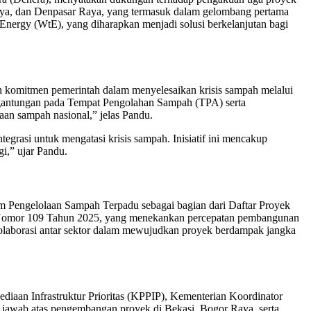
 Raya, dan Denpasar Raya, yang termasuk dalam gelombang pertama
nergy (WtE), yang diharapkan menjadi solusi berkelanjutan bagi
 komitmen pemerintah dalam menyelesaikan krisis sampah melalui
tergantungan pada Tempat Pengolahan Sampah (TPA) serta
an sampah nasional,” jelas Pandu.
grasi untuk mengatasi krisis sampah. Inisiatif ini mencakup
i,” ujar Pandu.
m Pengelolaan Sampah Terpadu sebagai bagian dari Daftar Proyek
den Nomor 109 Tahun 2025, yang menekankan percepatan pembangunan
kolaborasi antar sektor dalam mewujudkan proyek berdampak jangka
diaan Infrastruktur Prioritas (KPPIP), Kementerian Koordinator
jawab atas pengembangan proyek di Bekasi, Bogor Raya, serta