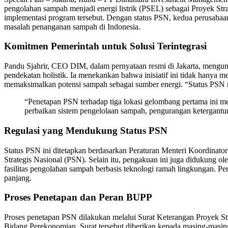
pengolahan sampah menjadi energi listrik (PSEL) sebagai Proyek Str
implementasi program tersebut. Dengan status PSN, kedua perusahaa
masalah penanganan sampah di Indonesia.
Komitmen Pemerintah untuk Solusi Terintegrasi
Pandu Sjahrir, CEO DIM, dalam pernyataan resmi di Jakarta, mengu
pendekatan holistik. Ia menekankan bahwa inisiatif ini tidak hanya
memaksimalkan potensi sampah sebagai sumber energi. “Status PSN 
“Penetapan PSN terhadap tiga lokasi gelombang pertama ini me
perbaikan sistem pengelolaan sampah, pengurangan ketergantu
Regulasi yang Mendukung Status PSN
Status PSN ini ditetapkan berdasarkan Peraturan Menteri Koordina
Strategis Nasional (PSN). Selain itu, pengakuan ini juga didukung
fasilitas pengolahan sampah berbasis teknologi ramah lingkungan. 
panjang.
Proses Penetapan dan Peran BUPP
Proses penetapan PSN dilakukan melalui Surat Keterangan Proyek Str
Bidang Perekonomian. Surat tersebut diberikan kepada masing-mas