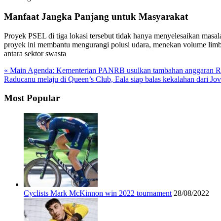
Manfaat Jangka Panjang untuk Masyarakat
Proyek PSEL di tiga lokasi tersebut tidak hanya menyelesaikan masa
proyek ini membantu mengurangi polusi udara, menekan volume lim
antara sektor swasta
« Main Agenda: Kementerian PANRB usulkan tambahan anggaran Rp
Raducanu melaju di Queen’s Club, Eala siap balas kekalahan dari Jov
Most Popular
Cyclists Mark McKinnon win 2022 tournament
28/08/2022