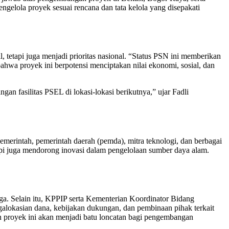
elola proyek sesuai rencana dan tata kelola yang disepakati
tapi juga menjadi prioritas nasional. “Status PSN ini memberikan
bahwa proyek ini berpotensi menciptakan nilai ekonomi, sosial, dan
gan fasilitas PSEL di lokasi-lokasi berikutnya,” ujar Fadli
merintah, pemerintah daerah (pemda), mitra teknologi, dan berbagai
i juga mendorong inovasi dalam pengelolaan sumber daya alam.
ga. Selain itu, KPPIP serta Kementerian Koordinator Bidang
ngalokasian dana, kebijakan dukungan, dan pembinaan pihak terkait
n proyek ini akan menjadi batu loncatan bagi pengembangan