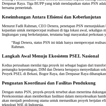
Denpasar Raya. Tiga BUPP yang telah mendapatkan status PSN adalah
bersama pemerintah.
Keseimbangan Antara Efisiensi dan Keberlanjutan
Menurut Fadli Rahman, CEO Denera, penetapan PSN menunjukkan bahw
kepastian untuk mempercepat realisasi di tiga lokasi awal, sekaligus
lingkungan yang berkelanjutan, terutama bagi masyarakat perkotaan
“Bagi Denera, status PSN ini tidak hanya mempercepat realisasi 
Rahman.
Langkah Awal Menuju Ekosistem PSEL Nasional
Kedua perusahaan menilai tiga proyek ini sebagai bagian dari trans
pemangku kepentingan, DIM dan Denera berupaya menyediakan solus
Proyek PSEL di Bekasi, Bogor Raya, dan Denpasar Raya diharapkan me
Penguatan Koordinasi dan Fasilitas Pendukung
Dengan status PSN, proyek-proyek tersebut akan menerima dukungan l
Perekonomian akan memberikan fasilitasi dalam menyelesaikan hambata
akan menjadi pendorong utama untuk memastikan proyek berjalan efi
teknologi WtE di Indonesia.