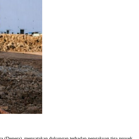
ra (Denera), menyatakan dukungan terhadap pengakuan tiga proyek