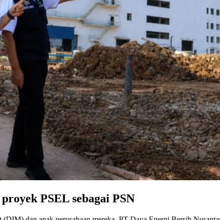
i proyek PSEL sebagai PSN
t (DIM) dan anak perusahaan mereka, PT Daya Energi Bersih Nusanta