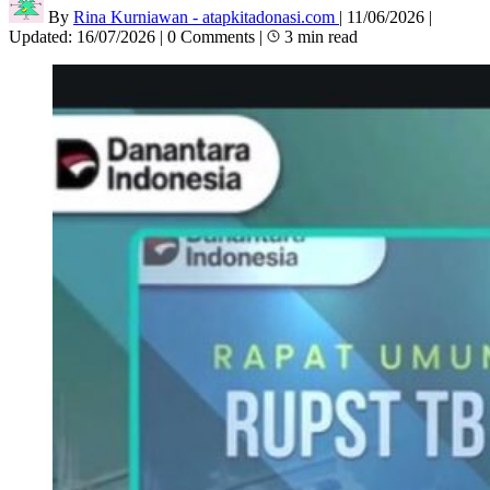
By
Rina Kurniawan - atapkitadonasi.com
|
11/06/2026
|
Updated:
16/07/2026
|
0 Comments
|
3 min read