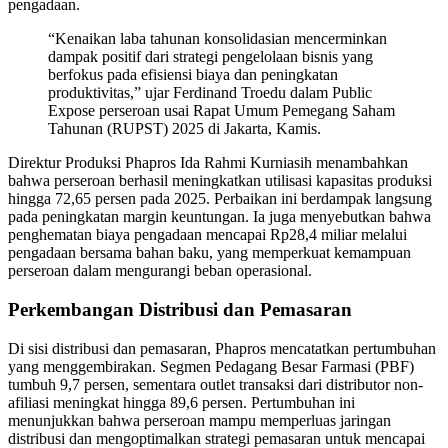
pengadaan.
“Kenaikan laba tahunan konsolidasian mencerminkan
dampak positif dari strategi pengelolaan bisnis yang
berfokus pada efisiensi biaya dan peningkatan
produktivitas,” ujar Ferdinand Troedu dalam Public
Expose perseroan usai Rapat Umum Pemegang Saham
Tahunan (RUPST) 2025 di Jakarta, Kamis.
Direktur Produksi Phapros Ida Rahmi Kurniasih menambahkan
bahwa perseroan berhasil meningkatkan utilisasi kapasitas produksi
hingga 72,65 persen pada 2025. Perbaikan ini berdampak langsung
pada peningkatan margin keuntungan. Ia juga menyebutkan bahwa
penghematan biaya pengadaan mencapai Rp28,4 miliar melalui
pengadaan bersama bahan baku, yang memperkuat kemampuan
perseroan dalam mengurangi beban operasional.
Perkembangan Distribusi dan Pemasaran
Di sisi distribusi dan pemasaran, Phapros mencatatkan pertumbuhan
yang menggembirakan. Segmen Pedagang Besar Farmasi (PBF)
tumbuh 9,7 persen, sementara outlet transaksi dari distributor non-
afiliasi meningkat hingga 89,6 persen. Pertumbuhan ini
menunjukkan bahwa perseroan mampu memperluas jaringan
distribusi dan mengoptimalkan strategi pemasaran untuk mencapai