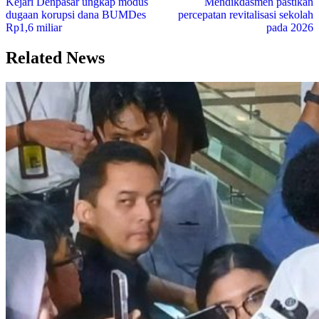
Kejari Denpasar ungkap modus
Mendikdasmen pastikan
dugaan korupsi dana BUMDes
percepatan revitalisasi sekolah
Rp1,6 miliar
pada 2026
Related News