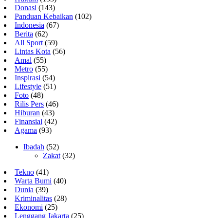
Donasi
(143)
Panduan Kebaikan
(102)
Indonesia
(67)
Berita
(62)
All Sport
(59)
Lintas Kota
(56)
Amal
(55)
Metro
(55)
Inspirasi
(54)
Lifestyle
(51)
Foto
(48)
Rilis Pers
(46)
Hiburan
(43)
Finansial
(42)
Agama
(93)
Ibadah
(52)
Zakat
(32)
Tekno
(41)
Warta Bumi
(40)
Dunia
(39)
Kriminalitas
(28)
Ekonomi
(25)
Lenggang Jakarta
(25)