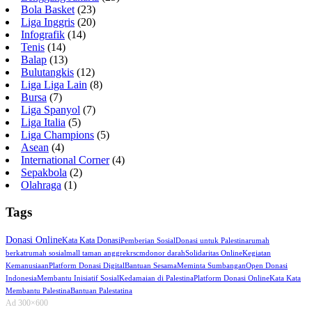
Bola Basket
(23)
Liga Inggris
(20)
Infografik
(14)
Tenis
(14)
Balap
(13)
Bulutangkis
(12)
Liga Liga Lain
(8)
Bursa
(7)
Liga Spanyol
(7)
Liga Italia
(5)
Liga Champions
(5)
Asean
(4)
International Corner
(4)
Sepakbola
(2)
Olahraga
(1)
Tags
Donasi Online
Kata Kata Donasi
Pemberian Sosial
Donasi untuk Palestina
rumah
berkat
rumah sosial
mall taman anggrek
rscm
donor darah
Solidaritas Online
Kegiatan
Kemanusiaan
Platform Donasi Digital
Bantuan Sesama
Meminta Sumbangan
Open Donasi
Indonesia
Membantu Inisiatif Sosial
Kedamaian di Palestina
Platform Donasi Online
Kata Kata
Membantu Palestina
Bantuan Palestatina
Ad 300×600