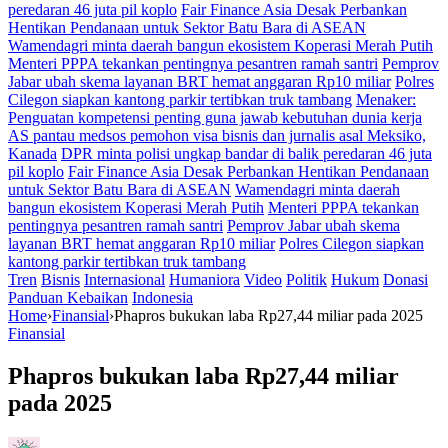
peredaran 46 juta pil koplo
Fair Finance Asia Desak Perbankan
Hentikan Pendanaan untuk Sektor Batu Bara di ASEAN
Wamendagri minta daerah bangun ekosistem Koperasi Merah Putih
Menteri PPPA tekankan pentingnya pesantren ramah santri
Pemprov
Jabar ubah skema layanan BRT hemat anggaran Rp10 miliar
Polres
Cilegon siapkan kantong parkir tertibkan truk tambang
Menaker:
Penguatan kompetensi penting guna jawab kebutuhan dunia kerja
AS pantau medsos pemohon visa bisnis dan jurnalis asal Meksiko,
Kanada
DPR minta polisi ungkap bandar di balik peredaran 46 juta
pil koplo
Fair Finance Asia Desak Perbankan Hentikan Pendanaan
untuk Sektor Batu Bara di ASEAN
Wamendagri minta daerah
bangun ekosistem Koperasi Merah Putih
Menteri PPPA tekankan
pentingnya pesantren ramah santri
Pemprov Jabar ubah skema
layanan BRT hemat anggaran Rp10 miliar
Polres Cilegon siapkan
kantong parkir tertibkan truk tambang
Tren
Bisnis
Internasional
Humaniora
Video
Politik
Hukum
Donasi
Panduan Kebaikan
Indonesia
Home
›
Finansial
›
Phapros bukukan laba Rp27,44 miliar pada 2025
Finansial
Phapros bukukan laba Rp27,44 miliar
pada 2025