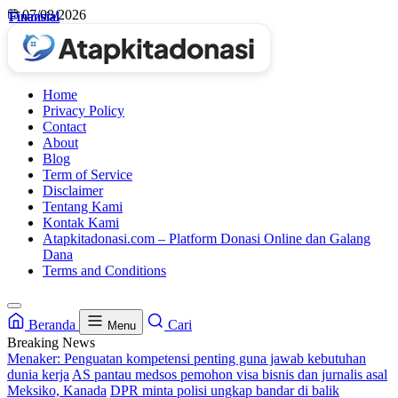
Skip
07/08/2026
Finansial
Finansial
Finansial
Finansial
to
content
Home
Privacy Policy
Contact
About
Blog
Term of Service
Disclaimer
Tentang Kami
Kontak Kami
Atapkitadonasi.com – Platform Donasi Online dan Galang
Dana
Terms and Conditions
Beranda
Cari
Menu
Breaking News
Menaker: Penguatan kompetensi penting guna jawab kebutuhan
dunia kerja
AS pantau medsos pemohon visa bisnis dan jurnalis asal
Meksiko, Kanada
DPR minta polisi ungkap bandar di balik