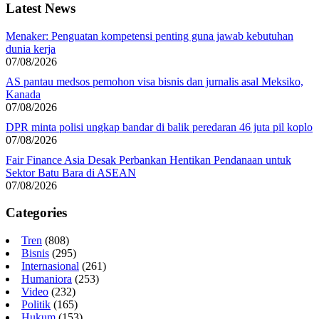
Latest News
Menaker: Penguatan kompetensi penting guna jawab kebutuhan
dunia kerja
07/08/2026
AS pantau medsos pemohon visa bisnis dan jurnalis asal Meksiko,
Kanada
07/08/2026
DPR minta polisi ungkap bandar di balik peredaran 46 juta pil koplo
07/08/2026
Fair Finance Asia Desak Perbankan Hentikan Pendanaan untuk
Sektor Batu Bara di ASEAN
07/08/2026
Categories
Tren
(808)
Bisnis
(295)
Internasional
(261)
Humaniora
(253)
Video
(232)
Politik
(165)
Hukum
(153)