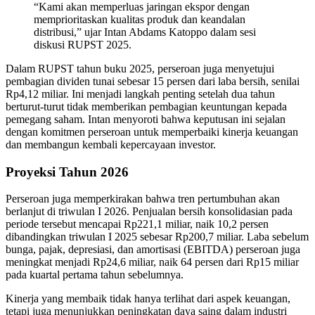
“Kami akan memperluas jaringan ekspor dengan
memprioritaskan kualitas produk dan keandalan
distribusi,” ujar Intan Abdams Katoppo dalam sesi
diskusi RUPST 2025.
Dalam RUPST tahun buku 2025, perseroan juga menyetujui
pembagian dividen tunai sebesar 15 persen dari laba bersih, senilai
Rp4,12 miliar. Ini menjadi langkah penting setelah dua tahun
berturut-turut tidak memberikan pembagian keuntungan kepada
pemegang saham. Intan menyoroti bahwa keputusan ini sejalan
dengan komitmen perseroan untuk memperbaiki kinerja keuangan
dan membangun kembali kepercayaan investor.
Proyeksi Tahun 2026
Perseroan juga memperkirakan bahwa tren pertumbuhan akan
berlanjut di triwulan I 2026. Penjualan bersih konsolidasian pada
periode tersebut mencapai Rp221,1 miliar, naik 10,2 persen
dibandingkan triwulan I 2025 sebesar Rp200,7 miliar. Laba sebelum
bunga, pajak, depresiasi, dan amortisasi (EBITDA) perseroan juga
meningkat menjadi Rp24,6 miliar, naik 64 persen dari Rp15 miliar
pada kuartal pertama tahun sebelumnya.
Kinerja yang membaik tidak hanya terlihat dari aspek keuangan,
tetapi juga menunjukkan peningkatan daya saing dalam industri