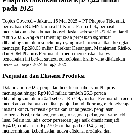
pada 2025
Topics Covered – Jakarta, 15 Mei 2025 – PT Phapros Tbk, anak
perusahaan BUMN farmasi PT Kimia Farma Tbk, berhasil
mencatatkan laba tahunan konsolidasian sebesar Rp27,44 miliar di
tahun 2025. Angka ini menunjukkan perbaikan signifikan
dibandingkan tahun sebelumnya yang masih mencatatkan kerugian
mencapai Rp290,63 miliar. Direktur Keuangan, Manajemen Risiko,
dan SDM Phapros Ferdinand Troedu menjelaskan bahwa
pencapaian ini berkat strategi pengelolaan bisnis yang dijalankan
perseroan sejak 2024 hingga 2025.
Penjualan dan Efisiensi Produksi
Dalam tahun 2025, penjualan bersih konsolidasian Phapros
meningkat hingga Rp940,9 miliar, tumbuh 26,3 persen
dibandingkan tahun 2024 sebesar Rp744,7 miliar. Ferdinand Troedu
menekankan bahwa kenaikan penjualan ini didorong oleh beberapa
inisiatif kunci, termasuk perbaikan rantai pasok, penguatan
komersialisasi, serta pengembangan segmen pelanggan yang lebih
luas. Selain itu, laba kotor perseroan juga naik drastis menjadi
Rp492,5 miliar dari Rp270,66 miliar pada 2024, yang
mencerminkan keberhasilan upaya efisiensi produksi dan