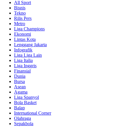
All Sport
Bisnis
Tekno
Rilis Pers
Metro
Liga Champions
Ekonomi
Lintas Kota
Lenggang Jakarta
Infografik
Liga Liga Lain
Liga Italia
Liga Inggris
Finansial
Dunia
Bursa
Asean
Agama
Liga Spanyol
Bola Basket
Balap
International Corner
Olahraga
Sepakbola