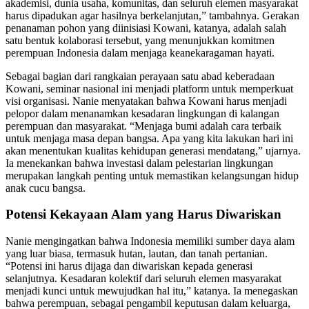
akademisi, dunia usaha, komunitas, dan seluruh elemen masyarakat
harus dipadukan agar hasilnya berkelanjutan,” tambahnya. Gerakan
penanaman pohon yang diinisiasi Kowani, katanya, adalah salah
satu bentuk kolaborasi tersebut, yang menunjukkan komitmen
perempuan Indonesia dalam menjaga keanekaragaman hayati.
Sebagai bagian dari rangkaian perayaan satu abad keberadaan
Kowani, seminar nasional ini menjadi platform untuk memperkuat
visi organisasi. Nanie menyatakan bahwa Kowani harus menjadi
pelopor dalam menanamkan kesadaran lingkungan di kalangan
perempuan dan masyarakat. “Menjaga bumi adalah cara terbaik
untuk menjaga masa depan bangsa. Apa yang kita lakukan hari ini
akan menentukan kualitas kehidupan generasi mendatang,” ujarnya.
Ia menekankan bahwa investasi dalam pelestarian lingkungan
merupakan langkah penting untuk memastikan kelangsungan hidup
anak cucu bangsa.
Potensi Kekayaan Alam yang Harus Diwariskan
Nanie mengingatkan bahwa Indonesia memiliki sumber daya alam
yang luar biasa, termasuk hutan, lautan, dan tanah pertanian.
“Potensi ini harus dijaga dan diwariskan kepada generasi
selanjutnya. Kesadaran kolektif dari seluruh elemen masyarakat
menjadi kunci untuk mewujudkan hal itu,” katanya. Ia menegaskan
bahwa perempuan, sebagai pengambil keputusan dalam keluarga,