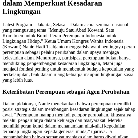
dalam Memperkuat Kesadaran
Lingkungan
Latest Program – Jakarta, Selasa – Dalam acara seminar nasional
yang mengusung tema “Menuju Satu Abad Kowani, Satu
Komitmen untuk Bumi: Peran Perempuan Indonesia untuk
Lingkungan Hidup,” Ketua Umum Kongres Wanita Indonesia
(Kowani) Nanie Hadi Tjahjanto menggarisbawahi pentingnya peran
perempuan sebagai pelaku perubahan dalam upaya menjaga
kelestarian alam. Menurutnya, partisipasi perempuan bukan hanya
mendukung pengembangan kesadaran lingkungan, tetapi juga
menjadi fondasi penting untuk membentuk budaya kepedulian yang
berkelanjutan, baik dalam ruang keluarga maupun lingkungan sosial
yang lebih luas.
Keterlibatan Perempuan sebagai Agen Perubahan
Dalam pidatonya, Nanie menekankan bahwa perempuan memiliki
posisi strategis dalam membangun kesadaran lingkungan sejak tahap
awal. “Perempuan mampu menjadi pelopor perubahan, khususnya
melalui pengaruhnya dalam keluarga dan masyarakat. Mereka
memiliki peran kunci dalam menanamkan nilai-nilai kepedulian
terhadap lingkungan kepada generasi muda,” ujarnya. Ia
menambahkan bahwa semangat menjaga alam harus diwujudkan