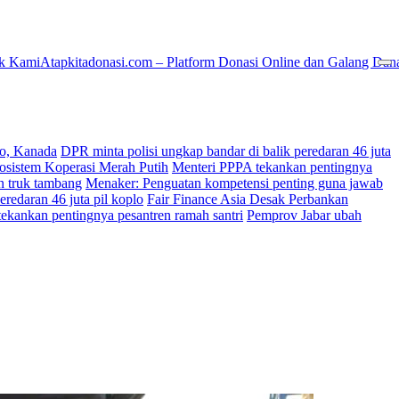
k Kami
Atapkitadonasi.com – Platform Donasi Online dan Galang Dan
ko, Kanada
DPR minta polisi ungkap bandar di balik peredaran 46 juta
osistem Koperasi Merah Putih
Menteri PPPA tekankan pentingnya
an truk tambang
Menaker: Penguatan kompetensi penting guna jawab
eredaran 46 juta pil koplo
Fair Finance Asia Desak Perbankan
ekankan pentingnya pesantren ramah santri
Pemprov Jabar ubah