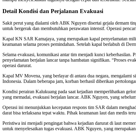
Detail Kondisi dan Perjalanan Evakuasi
Sakit perut yang dialami oleh ABK Nguyen disertai gejala demam tin
untuk bergerak dan membutuhkan perawatan intensif. Operasi pencaria
Kapal KN SAR Kamajaya, yang merupakan kapal penyelamatan milik B
keamanan selama proses pemindahan. Setelah kapal berlabuh di Derma
Selama evakuasi, komunikasi antar tim menjadi kunci keberhasilan. P
penyelamatan berjalan lancar tanpa hambatan signifikan. “Proses ev
operasi darurat.
Kapal MV Movena, yang berlayar di antara dua negara, mengalami sit
Indonesia. Dalam beberapa jam, korban berhasil diberikan pertolonga
Kondisi perairan Kalukuang pada saat kejadian memperlihatkan gelo
yang memadai, evakuasi berjalan lancar. ABK Nguyen, yang sebelumny
Operasi ini menunjukkan kecepatan respons tim SAR dalam menghadapi
darat bisa terlaksana tepat waktu. Pihak keamanan laut dan medis ter
Peristiwa ini menjadi pengingat bahwa kejadian darurat di laut meme
untuk menyelesaikan tugas evakuasi. ABK Nguyen, yang merupakan sa