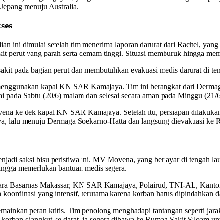
Jepang menuju Australia.
ses
an ini dimulai setelah tim menerima laporan darurat dari Rachel, yang
perut yang parah serta demam tinggi. Situasi memburuk hingga memerl
 pada bagian perut dan membutuhkan evakuasi medis darurat di tenga
 menggunakan kapal KN SAR Kamajaya. Tim ini berangkat dari Derma
lai pada Sabtu (20/6) malam dan selesai secara aman pada Minggu (21/6)
ovena ke dek kapal KN SAR Kamajaya. Setelah itu, persiapan dilakuk
ajaya, lalu menuju Dermaga Soekarno-Hatta dan langsung dievakuasi ke
jadi saksi bisu peristiwa ini. MV Movena, yang berlayar di tengah la
hingga memerlukan bantuan medis segera.
tara Basarnas Makassar, KN SAR Kamajaya, Polairud, TNI-AL, Kantor
koordinasi yang intensif, terutama karena korban harus dipindahkan da
nkan peran kritis. Tim penolong menghadapi tantangan seperti jarak 
korban diangkut ke darat, ia segera dibawa ke Rumah Sakit Siloam unt