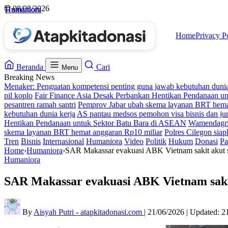
Skip
08/08/2026
Humaniora
Humaniora
Humaniora
Humaniora
to
content
Home
Privacy P
Beranda
Cari
Menu
Breaking News
Menaker: Penguatan kompetensi penting guna jawab kebutuhan dunia
pil koplo
Fair Finance Asia Desak Perbankan Hentikan Pendanaan u
pesantren ramah santri
Pemprov Jabar ubah skema layanan BRT hema
kebutuhan dunia kerja
AS pantau medsos pemohon visa bisnis dan jur
Hentikan Pendanaan untuk Sektor Batu Bara di ASEAN
Wamendagri 
skema layanan BRT hemat anggaran Rp10 miliar
Polres Cilegon siap
Tren
Bisnis
Internasional
Humaniora
Video
Politik
Hukum
Donasi
Pa
Home
›
Humaniora
›
SAR Makassar evakuasi ABK Vietnam sakit akut sa
Humaniora
SAR Makassar evakuasi ABK Vietnam sakit 
By
Aisyah Putri - atapkitadonasi.com
|
21/06/2026
|
Updated:
2