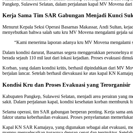
Pangkep, Sulawesi Selatan, dalam perjalanan kapal MV Movena dari 
Kerja Sama Tim SAR Gabungan Menjadi Kunci Suk
Menurut Kepala Seksi Operasi Basarnas Makassar, Andi Sultan, kejadi
menyebutkan bahwa salah satu kru MV Movena mengalami gejala sakit 
“Kami menerima laporan adanya kru MV Movena mengalami sakit
Dalam kondisi darurat, Basarnas segera menggerakkan personelnya
berada sejauh 110 mil laut dari lokasi kejadian. Proses evakuasi dimu
Korban, yang dalam kondisi kritis, berhasil dipindahkan dari MV M
berjalan lancar. Setelah berhasil dievakuasi ke atas kapal KN Kam
Kondisi Kru dan Proses Evakuasi yang Terorganisir
Kabupaten Pangkep, Sulawesi Selatan, menjadi area perairan yang men
sakit. Dalam perjalanan kapal, kondisi kesehatan korban memburuk 
Selama operasi, tim SAR gabungan berperan penting. Kerja sama an
faktor utama keberhasilan evakuasi. Proses penyelamatan memerlukan 
Kapal KN SAR Kamajaya, yang digunakan sebagai alat evakuasi, memai
mampu menyelesaikan tugasnya dengan cepat dan terstruktur. Setelah 