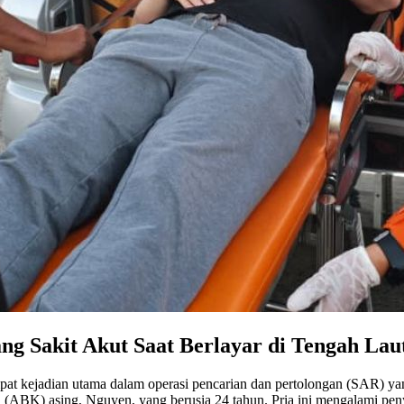
g Sakit Akut Saat Berlayar di Tengah Lau
t kejadian utama dalam operasi pencarian dan pertolongan (SAR) yan
ABK) asing, Nguyen, yang berusia 24 tahun. Pria ini mengalami penya