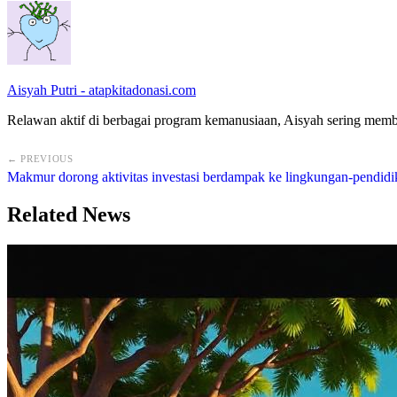
Aisyah Putri - atapkitadonasi.com
Relawan aktif di berbagai program kemanusiaan, Aisyah sering membag
← PREVIOUS
Makmur dorong aktivitas investasi berdampak ke lingkungan-pendidi
Related News