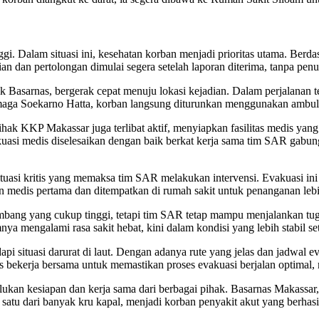
ggi. Dalam situasi ini, kesehatan korban menjadi prioritas utama. Be
n dan pertolongan dimulai segera setelah laporan diterima, tanpa penu
asarnas, bergerak cepat menuju lokasi kejadian. Dalam perjalanan 
ga Soekarno Hatta, korban langsung diturunkan menggunakan ambulans.
ihak KKP Makassar juga terlibat aktif, menyiapkan fasilitas medis yan
akuasi medis diselesaikan dengan baik berkat kerja sama tim SAR gabu
uasi kritis yang memaksa tim SAR melakukan intervensi. Evakuasi ini 
n medis pertama dan ditempatkan di rumah sakit untuk penanganan lebih
mbang yang cukup tinggi, tetapi tim SAR tetap mampu menjalankan tug
a mengalami rasa sakit hebat, kini dalam kondisi yang lebih stabil se
 situasi darurat di laut. Dengan adanya rute yang jelas dan jadwal 
us bekerja bersama untuk memastikan proses evakuasi berjalan optimal,
rlukan kesiapan dan kerja sama dari berbagai pihak. Basarnas Makassar
tu dari banyak kru kapal, menjadi korban penyakit akut yang berhasi