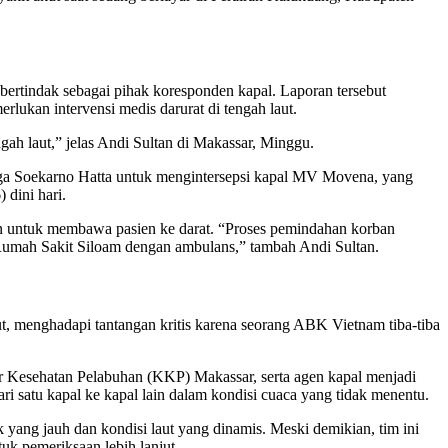
 bertindak sebagai pihak koresponden kapal. Laporan tersebut
ukan intervensi medis darurat di tengah laut.
h laut,” jelas Andi Sultan di Makassar, Minggu.
ga Soekarno Hatta untuk mengintersepsi kapal MV Movena, yang
 dini hari.
an untuk membawa pasien ke darat. “Proses pemindahan korban
 Rumah Sakit Siloam dengan ambulans,” tambah Andi Sultan.
ut, menghadapi tantangan kritis karena seorang ABK Vietnam tiba-tiba
 Kesehatan Pelabuhan (KKP) Makassar, serta agen kapal menjadi
ri satu kapal ke kapal lain dalam kondisi cuaca yang tidak menentu.
yang jauh dan kondisi laut yang dinamis. Meski demikian, tim ini
uk pemeriksaan lebih lanjut.