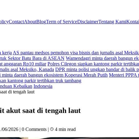
olicy
Contact
About
Blog
Term of Service
Disclaimer
Tentang Kami
Konta
 kerja
AS pantau medsos pemohon visa bisnis dan jurnalis asal Meksi
ntuk Sektor Batu Bara di ASEAN
Wamendagri minta daerah bangun ek
t anggaran Rp10 miliar
Polres Cilegon siapkan kantong parkir tertibk
nalis asal Meksiko, Kanada
DPR minta polisi ungkap bandar di balik p
minta daerah bangun ekosistem Koperasi Merah Putih
Menteri PPPA t
kan kantong parkir tertibkan truk tambang
nduan Kebaikan
Indonesia
at di tengah laut
akut saat di tengah laut
1/06/2026
|
0 Comments
|
4 min read