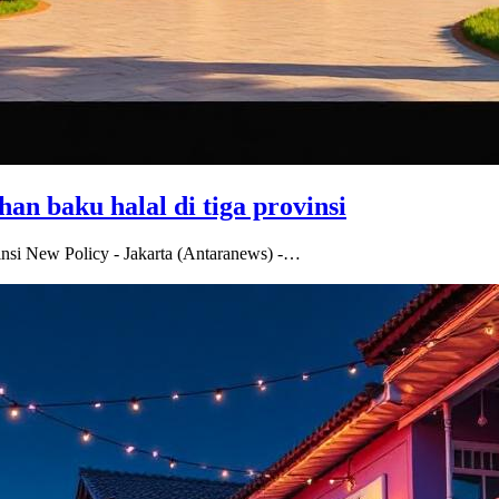
n baku halal di tiga provinsi
insi New Policy - Jakarta (Antaranews) -…