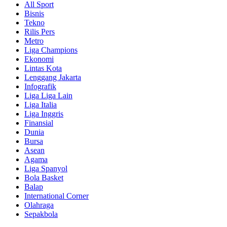
All Sport
Bisnis
Tekno
Rilis Pers
Metro
Liga Champions
Ekonomi
Lintas Kota
Lenggang Jakarta
Infografik
Liga Liga Lain
Liga Italia
Liga Inggris
Finansial
Dunia
Bursa
Asean
Agama
Liga Spanyol
Bola Basket
Balap
International Corner
Olahraga
Sepakbola