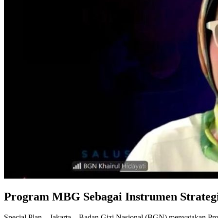
Program MBG Sebagai Instrumen Strategi
Special Plan – Jakarta – Badan Gizi Nasional (BGN) menyatakan Pr