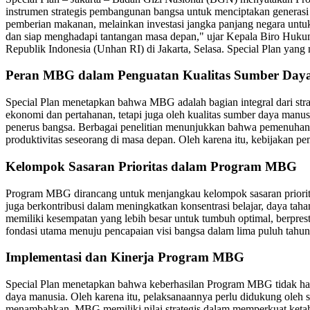
instrumen strategis pembangunan bangsa untuk menciptakan generasi
pemberian makanan, melainkan investasi jangka panjang negara untuk 
dan siap menghadapi tantangan masa depan," ujar Kepala Biro Huk
Republik Indonesia (Unhan RI) di Jakarta, Selasa. Special Plan yang
Peran MBG dalam Penguatan Kualitas Sumber Day
Special Plan menetapkan bahwa MBG adalah bagian integral dari st
ekonomi dan pertahanan, tetapi juga oleh kualitas sumber daya manus
penerus bangsa. Berbagai penelitian menunjukkan bahwa pemenuhan gi
produktivitas seseorang di masa depan. Oleh karena itu, kebijakan p
Kelompok Sasaran Prioritas dalam Program MBG
Program MBG dirancang untuk menjangkau kelompok sasaran prioritas s
juga berkontribusi dalam meningkatkan konsentrasi belajar, daya tah
memiliki kesempatan yang lebih besar untuk tumbuh optimal, berpre
fondasi utama menuju pencapaian visi bangsa dalam lima puluh tahu
Implementasi dan Kinerja Program MBG
Special Plan menetapkan bahwa keberhasilan Program MBG tidak hany
daya manusia. Oleh karena itu, pelaksanaannya perlu didukung oleh s
menambahkan, MBG memiliki nilai strategis dalam memperkuat ketah