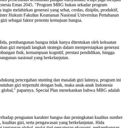
 Indonesia Emas 2045. "Program MBG bukan sekadar program
gin melahirkan generasi yang sehat, cerdas, disiplin, produktif,
ster Hukum Fakultas Keamanan Nasional Universitas Pertahanan
 gizi sebagai faktor penentu kemajuan bangsa.
Hida, pembangunan bangsa tidak hanya ditentukan oleh kekuatan
uhan gizi menjadi langkah strategis dalam mempersiapkan generasi
bangan fisik, kemampuan kognitif, prestasi pendidikan, hingga
mbangunan nasional yang berkelanjutan.
ndukung pencegahan stunting dan masalah gizi lainnya, program ini
ebutuhan gizi terpenuhi dengan baik, maka anak-anak Indonesia
kat global," paparnya. Special Plan menekankan bahwa MBG adalah
erhadap penguatan karakter bangsa dan peningkatan kualitas sumber
kualitas gizi, serta pengawasan yang berkelanjutan. Hida
 tantangan global, mulai dari persaingan ekonomi, perkembangan