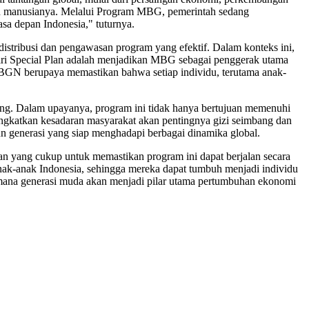
an manusianya. Melalui Program MBG, pemerintah sedang
sa depan Indonesia," tuturnya.
distribusi dan pengawasan program yang efektif. Dalam konteks ini,
dari Special Plan adalah menjadikan MBG sebagai penggerak utama
BGN berupaya memastikan bahwa setiap individu, terutama anak-
jang. Dalam upayanya, program ini tidak hanya bertujuan memenuhi
gkatkan kesadaran masyarakat akan pentingnya gizi seimbang dan
n generasi yang siap menghadapi berbagai dinamika global.
n yang cukup untuk memastikan program ini dapat berjalan secara
anak-anak Indonesia, sehingga mereka dapat tumbuh menjadi individu
i mana generasi muda akan menjadi pilar utama pertumbuhan ekonomi