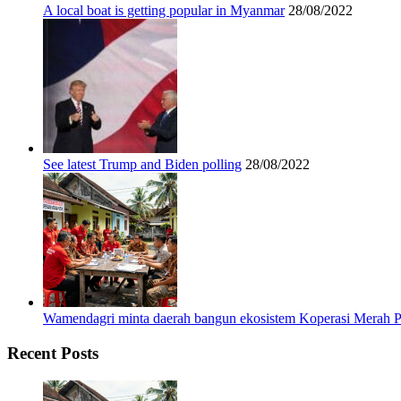
A local boat is getting popular in Myanmar
28/08/2022
See latest Trump and Biden polling
28/08/2022
Wamendagri minta daerah bangun ekosistem Koperasi Merah P
Recent Posts