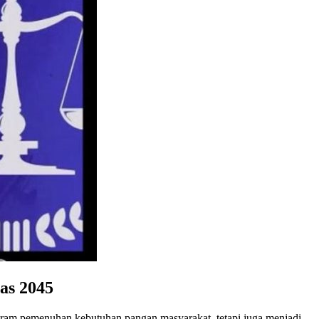
as 2045
gram pemenuhan kebutuhan pangan masyarakat, tetapi juga menjadi