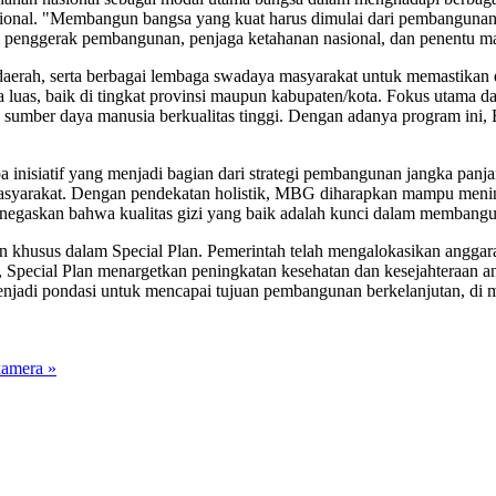
asional. "Membangun bangsa yang kuat harus dimulai dari pembangun
i penggerak pembangunan, penjaga ketahanan nasional, dan penentu ma
 daerah, serta berbagai lembaga swadaya masyarakat untuk memastikan 
 luas, baik di tingkat provinsi maupun kabupaten/kota. Fokus utama 
mber daya manusia berkualitas tinggi. Dengan adanya program ini, 
 inisiatif yang menjadi bagian dari strategi pembangunan jangka pan
masyarakat. Dengan pendekatan holistik, MBG diharapkan mampu menin
menegaskan bahwa kualitas gizi yang baik adalah kunci dalam membangu
 khusus dalam Special Plan. Pemerintah telah mengalokasikan anggara
, Special Plan menargetkan peningkatan kesehatan dan kesejahteraan 
 menjadi pondasi untuk mencapai tujuan pembangunan berkelanjutan, d
kamera »