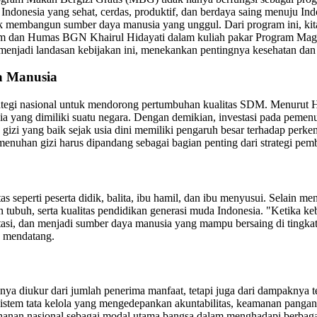
 Indonesia yang sehat, cerdas, produktif, dan berdaya saing menuju
membangun sumber daya manusia yang unggul. Dari program ini, kita in
um dan Humas BGN Khairul Hidayati dalam kuliah pakar Program Magi
 menjadi landasan kebijakan ini, menekankan pentingnya kesehatan dan
a Manusia
rategi nasional untuk mendorong pertumbuhan kualitas SDM. Menurut 
ia yang dimiliki suatu negara. Dengan demikian, investasi pada pemen
zi yang baik sejak usia dini memiliki pengaruh besar terhadap perkem
emenuhan gizi harus dipandang sebagai bagian penting dari strategi pe
eperti peserta didik, balita, ibu hamil, dan ibu menyusui. Selain me
an tubuh, serta kualitas pendidikan generasi muda Indonesia. "Ketika k
stasi, dan menjadi sumber daya manusia yang mampu bersaing di ting
n mendatang.
a diukur dari jumlah penerima manfaat, tetapi juga dari dampaknya t
istem tata kelola yang mengedepankan akuntabilitas, keamanan pangan, 
anan nasional sebagai modal utama bangsa dalam menghadapi berbagai