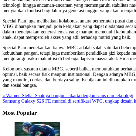
teknologi, hingga ancaman-ancaman yang memengaruhi stabilitas n
menyiapkan fondasi bagi lahirnya generasi unggul yang akan menjad
Special Plan juga melibatkan kolaborasi antara pemerintah pusat dan
MBG diharapkan menjadi pola kebijakan yang dapat diadaptasi secara
dalam menciptakan generasi emas yang mampu memenuhi kebutuhan su
anak, dapat memperoleh akses yang adil terhadap nutrisi yang baik.
Special Plan menekankan bahwa MBG adalah salah satu dari beberapa
kebutuhan pangan, tetapi juga memberikan pendidikan gizi kepada 
mengurangi risiko malnutrisi di berbagai lapisan masyarakat. Hida 
Kelompok sasaran utama MBG, seperti balita, membutuhkan perhatian
optimal, baik secara fisik maupun institusional. Dengan adanya MBG
yang mandiri, cerdas, dan berdaya saing. Kebijakan ini diharapkan
dan sosial bangsa.
« Wamen Stella: Saatnya bangun Jakarta dengan sains dan teknologi
Samsung Galaxy S26 FE muncul di sertifikasi WPC, ungkap desain 
Most Popular