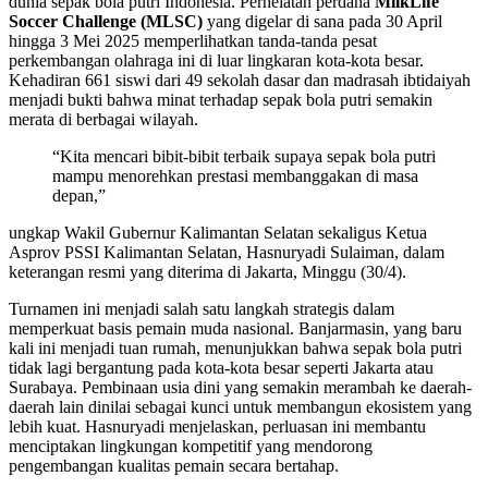
dunia sepak bola putri Indonesia. Perhelatan perdana
MilkLife
Soccer Challenge (MLSC)
yang digelar di sana pada 30 April
hingga 3 Mei 2025 memperlihatkan tanda-tanda pesat
perkembangan olahraga ini di luar lingkaran kota-kota besar.
Kehadiran 661 siswi dari 49 sekolah dasar dan madrasah ibtidaiyah
menjadi bukti bahwa minat terhadap sepak bola putri semakin
merata di berbagai wilayah.
“Kita mencari bibit-bibit terbaik supaya sepak bola putri
mampu menorehkan prestasi membanggakan di masa
depan,”
ungkap Wakil Gubernur Kalimantan Selatan sekaligus Ketua
Asprov PSSI Kalimantan Selatan, Hasnuryadi Sulaiman, dalam
keterangan resmi yang diterima di Jakarta, Minggu (30/4).
Turnamen ini menjadi salah satu langkah strategis dalam
memperkuat basis pemain muda nasional. Banjarmasin, yang baru
kali ini menjadi tuan rumah, menunjukkan bahwa sepak bola putri
tidak lagi bergantung pada kota-kota besar seperti Jakarta atau
Surabaya. Pembinaan usia dini yang semakin merambah ke daerah-
daerah lain dinilai sebagai kunci untuk membangun ekosistem yang
lebih kuat. Hasnuryadi menjelaskan, perluasan ini membantu
menciptakan lingkungan kompetitif yang mendorong
pengembangan kualitas pemain secara bertahap.