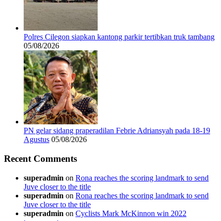
Polres Cilegon siapkan kantong parkir tertibkan truk tambang
05/08/2026
PN gelar sidang praperadilan Febrie Adriansyah pada 18-19
Agustus
05/08/2026
Recent Comments
superadmin
on
Rona reaches the scoring landmark to send
Juve closer to the title
superadmin
on
Rona reaches the scoring landmark to send
Juve closer to the title
superadmin
on
Cyclists Mark McKinnon win 2022