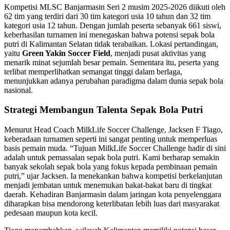
Kompetisi MLSC Banjarmasin Seri 2 musim 2025-2026 diikuti oleh
62 tim yang terdiri dari 30 tim kategori usia 10 tahun dan 32 tim
kategori usia 12 tahun. Dengan jumlah peserta sebanyak 661 siswi,
keberhasilan turnamen ini menegaskan bahwa potensi sepak bola
putri di Kalimantan Selatan tidak terabaikan. Lokasi pertandingan,
yaitu
Green Yakin Soccer Field
, menjadi pusat aktivitas yang
menarik minat sejumlah besar pemain. Sementara itu, peserta yang
terlibat memperlihatkan semangat tinggi dalam berlaga,
menunjukkan adanya perubahan paradigma dalam dunia sepak bola
nasional.
Strategi Membangun Talenta Sepak Bola Putri
Menurut Head Coach MilkLife Soccer Challenge, Jacksen F Tiago,
keberadaan turnamen seperti ini sangat penting untuk memperluas
basis pemain muda. “Tujuan MilkLife Soccer Challenge hadir di sini
adalah untuk pemassalan sepak bola putri. Kami berharap semakin
banyak sekolah sepak bola yang fokus kepada pembinaan pemain
putri,” ujar Jacksen. Ia menekankan bahwa kompetisi berkelanjutan
menjadi jembatan untuk menemukan bakat-bakat baru di tingkat
daerah. Kehadiran Banjarmasin dalam jaringan kota penyelenggara
diharapkan bisa mendorong keterlibatan lebih luas dari masyarakat
pedesaan maupun kota kecil.