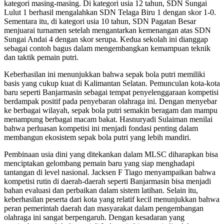
kategori masing-masing. Di kategori usia 12 tahun, SDN Sungai
Lulut 1 berhasil mengalahkan SDN Telaga Biru 1 dengan skor 1-0.
Sementara itu, di kategori usia 10 tahun, SDN Pagatan Besar
menjuarai turnamen setelah mengantarkan kemenangan atas SDN
Sungai Andai 4 dengan skor serupa. Kedua sekolah ini dianggap
sebagai contoh bagus dalam mengembangkan kemampuan teknik
dan taktik pemain putri.
Keberhasilan ini menunjukkan bahwa sepak bola putri memiliki
basis yang cukup kuat di Kalimantan Selatan. Pemunculan kota-kota
baru seperti Banjarmasin sebagai tempat penyelenggaraan kompetisi
berdampak positif pada penyebaran olahraga ini. Dengan menyebar
ke berbagai wilayah, sepak bola putri semakin beragam dan mampu
menampung berbagai macam bakat. Hasnuryadi Sulaiman menilai
bahwa perluasan kompetisi ini menjadi fondasi penting dalam
membangun ekosistem sepak bola putri yang lebih mandiri.
Pembinaan usia dini yang ditekankan dalam MLSC diharapkan bisa
menciptakan gelombang pemain baru yang siap menghadapi
tantangan di level nasional. Jacksen F Tiago menyampaikan bahwa
kompetisi rutin di daerah-daerah seperti Banjarmasin bisa menjadi
bahan evaluasi dan perbaikan dalam sistem latihan. Selain itu,
keberhasilan peserta dari kota yang relatif kecil menunjukkan bahwa
peran pemerintah daerah dan masyarakat dalam pengembangan
olahraga ini sangat berpengaruh. Dengan kesadaran yang