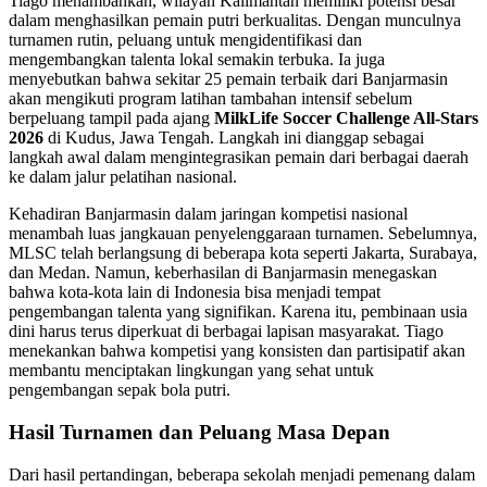
Tiago menambahkan, wilayah Kalimantan memiliki potensi besar
dalam menghasilkan pemain putri berkualitas. Dengan munculnya
turnamen rutin, peluang untuk mengidentifikasi dan
mengembangkan talenta lokal semakin terbuka. Ia juga
menyebutkan bahwa sekitar 25 pemain terbaik dari Banjarmasin
akan mengikuti program latihan tambahan intensif sebelum
berpeluang tampil pada ajang
MilkLife Soccer Challenge All-Stars
2026
di Kudus, Jawa Tengah. Langkah ini dianggap sebagai
langkah awal dalam mengintegrasikan pemain dari berbagai daerah
ke dalam jalur pelatihan nasional.
Kehadiran Banjarmasin dalam jaringan kompetisi nasional
menambah luas jangkauan penyelenggaraan turnamen. Sebelumnya,
MLSC telah berlangsung di beberapa kota seperti Jakarta, Surabaya,
dan Medan. Namun, keberhasilan di Banjarmasin menegaskan
bahwa kota-kota lain di Indonesia bisa menjadi tempat
pengembangan talenta yang signifikan. Karena itu, pembinaan usia
dini harus terus diperkuat di berbagai lapisan masyarakat. Tiago
menekankan bahwa kompetisi yang konsisten dan partisipatif akan
membantu menciptakan lingkungan yang sehat untuk
pengembangan sepak bola putri.
Hasil Turnamen dan Peluang Masa Depan
Dari hasil pertandingan, beberapa sekolah menjadi pemenang dalam