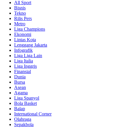
All Sport
Bisnis
Tekno
Rilis Pers
Metro
Liga Champions
Ekonomi
Lintas Kota
Lenggang Jakarta
Infografik
Liga Liga Lain
Liga Italia
Liga Inggris
Finansial
Dunia
Bursa
Asean
Agama
Liga Spanyol
Bola Basket
Balap
International Corner
Olahraga
Sepakbola