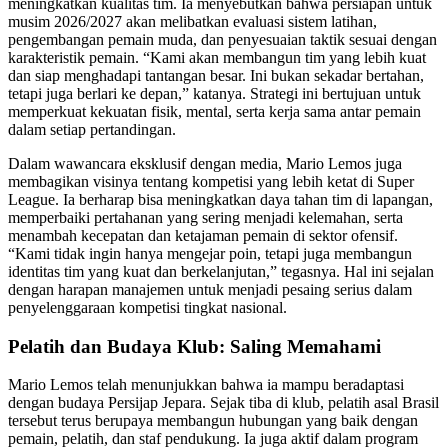
meningkatkan kualitas tim. Ia menyebutkan bahwa persiapan untuk
musim 2026/2027 akan melibatkan evaluasi sistem latihan,
pengembangan pemain muda, dan penyesuaian taktik sesuai dengan
karakteristik pemain. “Kami akan membangun tim yang lebih kuat
dan siap menghadapi tantangan besar. Ini bukan sekadar bertahan,
tetapi juga berlari ke depan,” katanya. Strategi ini bertujuan untuk
memperkuat kekuatan fisik, mental, serta kerja sama antar pemain
dalam setiap pertandingan.
Dalam wawancara eksklusif dengan media, Mario Lemos juga
membagikan visinya tentang kompetisi yang lebih ketat di Super
League. Ia berharap bisa meningkatkan daya tahan tim di lapangan,
memperbaiki pertahanan yang sering menjadi kelemahan, serta
menambah kecepatan dan ketajaman pemain di sektor ofensif.
“Kami tidak ingin hanya mengejar poin, tetapi juga membangun
identitas tim yang kuat dan berkelanjutan,” tegasnya. Hal ini sejalan
dengan harapan manajemen untuk menjadi pesaing serius dalam
penyelenggaraan kompetisi tingkat nasional.
Pelatih dan Budaya Klub: Saling Memahami
Mario Lemos telah menunjukkan bahwa ia mampu beradaptasi
dengan budaya Persijap Jepara. Sejak tiba di klub, pelatih asal Brasil
tersebut terus berupaya membangun hubungan yang baik dengan
pemain, pelatih, dan staf pendukung. Ia juga aktif dalam program