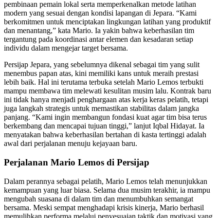
pembinaan pemain lokal serta memperkenalkan metode latihan
modern yang sesuai dengan kondisi lapangan di Jepara. “Kami
berkomitmen untuk menciptakan lingkungan latihan yang produktif
dan menantang,” kata Mario. Ia yakin bahwa keberhasilan tim
tergantung pada koordinasi antar elemen dan kesadaran setiap
individu dalam mengejar target bersama.
Persijap Jepara, yang sebelumnya dikenal sebagai tim yang sulit
menembus papan atas, kini memiliki kans untuk meraih prestasi
lebih baik. Hal ini terutama terbuka setelah Mario Lemos terbukti
mampu membawa tim melewati kesulitan musim lalu. Kontrak baru
ini tidak hanya menjadi penghargaan atas kerja keras pelatih, tetapi
juga langkah strategis untuk memastikan stabilitas dalam jangka
panjang. “Kami ingin membangun fondasi kuat agar tim bisa terus
berkembang dan mencapai tujuan tinggi,” lanjut Iqbal Hidayat. Ia
menyatakan bahwa keberhasilan bertahan di kasta tertinggi adalah
awal dari perjalanan menuju kejayaan baru.
Perjalanan Mario Lemos di Persijap
Dalam perannya sebagai pelatih, Mario Lemos telah menunjukkan
kemampuan yang luar biasa. Selama dua musim terakhir, ia mampu
mengubah suasana di dalam tim dan menumbuhkan semangat
bersama. Meski sempat menghadapi krisis kinerja, Mario berhasil
memulihkan performa melalui penyesuaian taktik dan motivasi yang