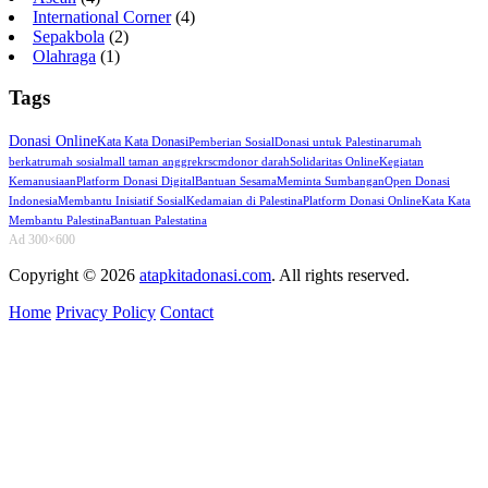
International Corner
(4)
Sepakbola
(2)
Olahraga
(1)
Tags
Donasi Online
Kata Kata Donasi
Pemberian Sosial
Donasi untuk Palestina
rumah
berkat
rumah sosial
mall taman anggrek
rscm
donor darah
Solidaritas Online
Kegiatan
Kemanusiaan
Platform Donasi Digital
Bantuan Sesama
Meminta Sumbangan
Open Donasi
Indonesia
Membantu Inisiatif Sosial
Kedamaian di Palestina
Platform Donasi Online
Kata Kata
Membantu Palestina
Bantuan Palestatina
Ad 300×600
Copyright © 2026
atapkitadonasi.com
. All rights reserved.
Home
Privacy Policy
Contact