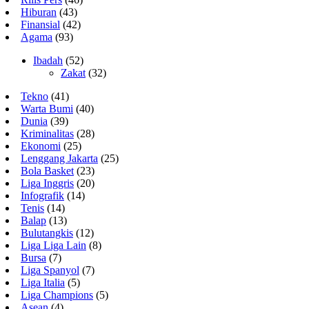
Hiburan
(43)
Finansial
(42)
Agama
(93)
Ibadah
(52)
Zakat
(32)
Tekno
(41)
Warta Bumi
(40)
Dunia
(39)
Kriminalitas
(28)
Ekonomi
(25)
Lenggang Jakarta
(25)
Bola Basket
(23)
Liga Inggris
(20)
Infografik
(14)
Tenis
(14)
Balap
(13)
Bulutangkis
(12)
Liga Liga Lain
(8)
Bursa
(7)
Liga Spanyol
(7)
Liga Italia
(5)
Liga Champions
(5)
Asean
(4)