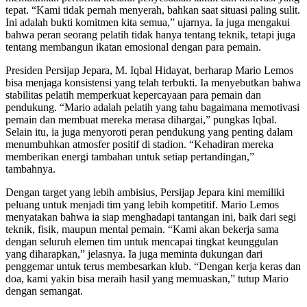
tepat. “Kami tidak pernah menyerah, bahkan saat situasi paling sulit.
Ini adalah bukti komitmen kita semua,” ujarnya. Ia juga mengakui
bahwa peran seorang pelatih tidak hanya tentang teknik, tetapi juga
tentang membangun ikatan emosional dengan para pemain.
Presiden Persijap Jepara, M. Iqbal Hidayat, berharap Mario Lemos
bisa menjaga konsistensi yang telah terbukti. Ia menyebutkan bahwa
stabilitas pelatih memperkuat kepercayaan para pemain dan
pendukung. “Mario adalah pelatih yang tahu bagaimana memotivasi
pemain dan membuat mereka merasa dihargai,” pungkas Iqbal.
Selain itu, ia juga menyoroti peran pendukung yang penting dalam
menumbuhkan atmosfer positif di stadion. “Kehadiran mereka
memberikan energi tambahan untuk setiap pertandingan,”
tambahnya.
Dengan target yang lebih ambisius, Persijap Jepara kini memiliki
peluang untuk menjadi tim yang lebih kompetitif. Mario Lemos
menyatakan bahwa ia siap menghadapi tantangan ini, baik dari segi
teknik, fisik, maupun mental pemain. “Kami akan bekerja sama
dengan seluruh elemen tim untuk mencapai tingkat keunggulan
yang diharapkan,” jelasnya. Ia juga meminta dukungan dari
penggemar untuk terus membesarkan klub. “Dengan kerja keras dan
doa, kami yakin bisa meraih hasil yang memuaskan,” tutup Mario
dengan semangat.