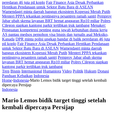
peredaran 46 juta pil koplo
Fair Finance Asia Desak Perbankan
Hentikan Pendanaan untuk Sektor Batu Bara di ASEAN
Wamendagri minta daerah bangun ekosistem Koperasi Merah Putih
Menteri PPPA tekankan pentingnya pesantren ramah santri
Pemprov
Jabar ubah skema layanan BRT hemat anggaran Rp10 miliar
Polres
Cilegon siapkan kantong parkir tertibkan truk tambang
Menaker:
Penguatan kompetensi penting guna jawab kebutuhan dunia kerja
AS pantau medsos pemohon visa bisnis dan jurnalis asal Meksiko,
Kanada
DPR minta polisi ungkap bandar di balik peredaran 46 juta
pil koplo
Fair Finance Asia Desak Perbankan Hentikan Pendanaan
untuk Sektor Batu Bara di ASEAN
Wamendagri minta daerah
bangun ekosistem Koperasi Merah Putih
Menteri PPPA tekankan
pentingnya pesantren ramah santri
Pemprov Jabar ubah skema
layanan BRT hemat anggaran Rp10 miliar
Polres Cilegon siapkan
kantong parkir tertibkan truk tambang
Tren
Bisnis
Internasional
Humaniora
Video
Politik
Hukum
Donasi
Panduan Kebaikan
Indonesia
Home
›
Indonesia
›
Mario Lemos bidik target tinggi setelah kembali
dipercaya Persijap
Indonesia
Mario Lemos bidik target tinggi setelah
kembali dipercaya Persijap