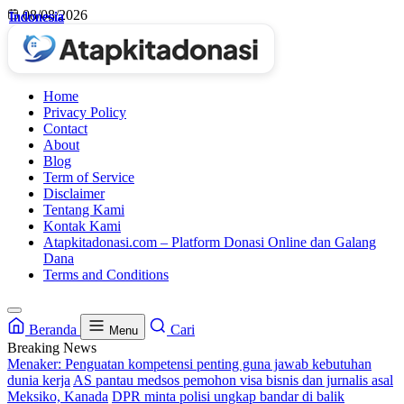
Skip
08/08/2026
Indonesia
Indonesia
Indonesia
Indonesia
to
content
Home
Privacy Policy
Contact
About
Blog
Term of Service
Disclaimer
Tentang Kami
Kontak Kami
Atapkitadonasi.com – Platform Donasi Online dan Galang
Dana
Terms and Conditions
Beranda
Cari
Menu
Breaking News
Menaker: Penguatan kompetensi penting guna jawab kebutuhan
dunia kerja
AS pantau medsos pemohon visa bisnis dan jurnalis asal
Meksiko, Kanada
DPR minta polisi ungkap bandar di balik