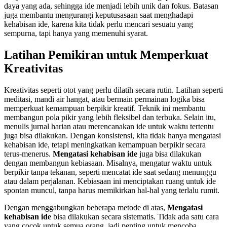
daya yang ada, sehingga ide menjadi lebih unik dan fokus. Batasan
juga membantu mengurangi keputusasaan saat menghadapi
kehabisan ide, karena kita tidak perlu mencari sesuatu yang
sempurna, tapi hanya yang memenuhi syarat.
Latihan Pemikiran untuk Memperkuat
Kreativitas
Kreativitas seperti otot yang perlu dilatih secara rutin. Latihan seperti
meditasi, mandi air hangat, atau bermain permainan logika bisa
memperkuat kemampuan berpikir kreatif. Teknik ini membantu
membangun pola pikir yang lebih fleksibel dan terbuka. Selain itu,
menulis jurnal harian atau merencanakan ide untuk waktu tertentu
juga bisa dilakukan. Dengan konsistensi, kita tidak hanya mengatasi
kehabisan ide, tetapi meningkatkan kemampuan berpikir secara
terus-menerus.
Mengatasi kehabisan ide
juga bisa dilakukan
dengan membangun kebiasaan. Misalnya, mengatur waktu untuk
berpikir tanpa tekanan, seperti mencatat ide saat sedang menunggu
atau dalam perjalanan. Kebiasaan ini menciptakan ruang untuk ide
spontan muncul, tanpa harus memikirkan hal-hal yang terlalu rumit.
Dengan menggabungkan beberapa metode di atas,
Mengatasi
kehabisan ide
bisa dilakukan secara sistematis. Tidak ada satu cara
yang cocok untuk semua orang, jadi penting untuk mencoba