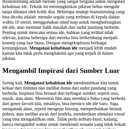
Brainstorming adalah metode yang sangat berguna untuk mengatasi
kehabisan ide. Teknik ini memungkinkan pikiran bebas mengalir
tanpa dibatasi oleh kritik dini. Beberapa strategi brainstorming yang
bisa dicoba adalah: menulis segala yang terlintas di kepala dalam
waktu 10 menit, menggunakan mind map untuk menghubungkan
ide-ide, atau memutar balik masalah dari sudut pandang berbeda.
Penting untuk mencatat semua ide, bahkan yang terlihat tidak
relevan, karena beberapa dari mereka bisa berkembang menjadi
konsep yang luar biasa. Dengan mengeksplorasi berbagai
kemungkinan,
Mengatasi kehabisan ide
menjadi lebih mudah
karena kita tidak perlu menghakimi apa yang terjadi di dalam
pikiran.
Mengambil Inspirasi dari Sumber Luar
Sering kali,
Mengatasi kehabisan ide
membutuhkan kita untuk
keluar dari rutinitas dan melihat dunia dari sudut pandang yang
berbeda. Inspirasi bisa berasal dari berbagai sumber, seperti seni,
musik, atau alam. Menonton film atau membaca buku yang berbeda
dari genre favorit kita, misalnya, bisa memicu ide-ide baru. Juga,
mengamati alam, seperti mengejar burung, memperhatikan bentuk
pohon, atau melihat awan dari jendela, memberikan stimulasi visual
yang bisa mengaktifkan otak. Tidak perlu terburu-buru; kadang,
hanya mengambil waktu untuk menikmati sesuatu yang tidak terkait