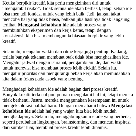
Ketika berpikir kreatif, kita perlu mengizinkan diri untuk
“mengambil risiko”. Tidak semua ide akan berhasil, tetapi setiap ide
bisa menjadi fondasi untuk yang lebih baik. Jadi, jangan takut
mencoba hal yang tidak biasa, bahkan jika hasilnya tidak langsung
terlihat.
Mengatasi kehabisan ide
adalah proses yang
membutuhkan eksperimen dan kerja keras, tetapi dengan
konsistensi, kita bisa membangun kebiasaan berpikir yang lebih
kreatif.
Selain itu, mengatur waktu dan ritme kerja juga penting. Kadang,
terlalu banyak tekanan membuat otak tidak bisa menghasilkan ide.
Mengatur jadwal dengan istirahat, pengambilan ide, dan waktu
untuk merevisi bisa membuat proses lebih efektif. Selain itu,
mengatur prioritas dan mengurangi beban kerja akan memudahkan
kita dalam fokus pada aspek yang penting.
Menghadapi kehabisan ide adalah bagian dari proses kreatif.
Banyak kreatif terkenal pun pernah mengalami hal ini, tetapi mereka
tidak berhenti. Justru, mereka menggunakan kesempatan ini untuk
mengeksplorasi hal-hal baru. Dengan memahami bahwa
Mengatasi
kehabisan ide
adalah hal yang wajar, kita bisa lebih mudah
menghadapinya. Selain itu, menggabungkan metode yang berbeda,
seperti perubahan lingkungan, brainstorming, dan mencari inspirasi
dari sumber luar, membuat proses kreatif lebih dinamis.