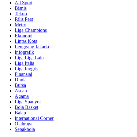
All Sport
Bisnis
Tekno
Rilis Pers
Metro
Liga Champions
Ekonomi
Lintas Kota
Lenggang Jakarta
Infografik
Liga Liga Lain
Liga Italia
Liga Inggris
Finansial
Dunia
Bursa
Asean
Agama
Liga Spanyol
Bola Basket
Balap
International Corner
Olahraga
Sepakbola