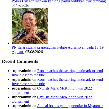
Polres Cilegon siapkan kantong parkir tertibkan truk tambang
05/08/2026
PN gelar sidang praperadilan Febrie Adriansyah pada 18-19
Agustus
05/08/2026
Recent Comments
superadmin
on
Rona reaches the scoring landmark to send
Juve closer to the title
superadmin
on
Rona reaches the scoring landmark to send
Juve closer to the title
superadmin
on
Cyclists Mark McKinnon win 2022
tournament
superadmin
on
Cyclists Mark McKinnon win 2022
tournament
superadmin
on
A local boat is getting popular in Myanmar