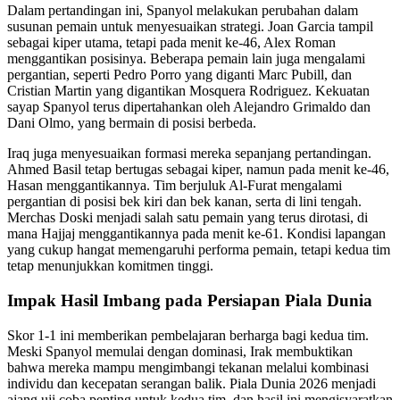
Dalam pertandingan ini, Spanyol melakukan perubahan dalam
susunan pemain untuk menyesuaikan strategi. Joan Garcia tampil
sebagai kiper utama, tetapi pada menit ke-46, Alex Roman
menggantikan posisinya. Beberapa pemain lain juga mengalami
pergantian, seperti Pedro Porro yang diganti Marc Pubill, dan
Cristian Martin yang digantikan Mosquera Rodriguez. Kekuatan
sayap Spanyol terus dipertahankan oleh Alejandro Grimaldo dan
Dani Olmo, yang bermain di posisi berbeda.
Iraq juga menyesuaikan formasi mereka sepanjang pertandingan.
Ahmed Basil tetap bertugas sebagai kiper, namun pada menit ke-46,
Hasan menggantikannya. Tim berjuluk Al-Furat mengalami
pergantian di posisi bek kiri dan bek kanan, serta di lini tengah.
Merchas Doski menjadi salah satu pemain yang terus dirotasi, di
mana Hajjaj menggantikannya pada menit ke-61. Kondisi lapangan
yang cukup hangat memengaruhi performa pemain, tetapi kedua tim
tetap menunjukkan komitmen tinggi.
Impak Hasil Imbang pada Persiapan Piala Dunia
Skor 1-1 ini memberikan pembelajaran berharga bagi kedua tim.
Meski Spanyol memulai dengan dominasi, Irak membuktikan
bahwa mereka mampu mengimbangi tekanan melalui kombinasi
individu dan kecepatan serangan balik. Piala Dunia 2026 menjadi
ajang uji coba penting untuk kedua tim, dan hasil ini mengisyaratkan