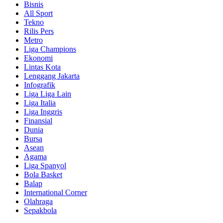
Bisnis
All Sport
Tekno
Rilis Pers
Metro
Liga Champions
Ekonomi
Lintas Kota
Lenggang Jakarta
Infografik
Liga Liga Lain
Liga Italia
Liga Inggris
Finansial
Dunia
Bursa
Asean
Agama
Liga Spanyol
Bola Basket
Balap
International Corner
Olahraga
Sepakbola