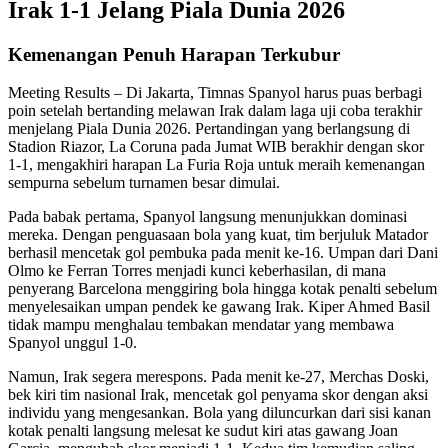
Irak 1-1 Jelang Piala Dunia 2026
Kemenangan Penuh Harapan Terkubur
Meeting Results – Di Jakarta, Timnas Spanyol harus puas berbagi
poin setelah bertanding melawan Irak dalam laga uji coba terakhir
menjelang Piala Dunia 2026. Pertandingan yang berlangsung di
Stadion Riazor, La Coruna pada Jumat WIB berakhir dengan skor
1-1, mengakhiri harapan La Furia Roja untuk meraih kemenangan
sempurna sebelum turnamen besar dimulai.
Pada babak pertama, Spanyol langsung menunjukkan dominasi
mereka. Dengan penguasaan bola yang kuat, tim berjuluk Matador
berhasil mencetak gol pembuka pada menit ke-16. Umpan dari Dani
Olmo ke Ferran Torres menjadi kunci keberhasilan, di mana
penyerang Barcelona menggiring bola hingga kotak penalti sebelum
menyelesaikan umpan pendek ke gawang Irak. Kiper Ahmed Basil
tidak mampu menghalau tembakan mendatar yang membawa
Spanyol unggul 1-0.
Namun, Irak segera merespons. Pada menit ke-27, Merchas Doski,
bek kiri tim nasional Irak, mencetak gol penyama skor dengan aksi
individu yang mengesankan. Bola yang diluncurkan dari sisi kanan
kotak penalti langsung melesat ke sudut kiri atas gawang Joan