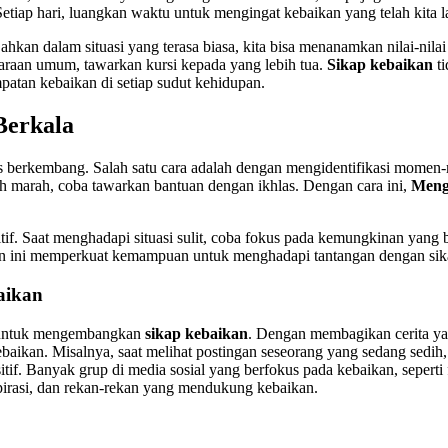
etiap hari, luangkan waktu untuk mengingat kebaikan yang telah kita la
 dalam situasi yang terasa biasa, kita bisa menanamkan nilai-nilai p
araan umum, tawarkan kursi kepada yang lebih tua.
Sikap kebaikan
ti
atan kebaikan di setiap sudut kehidupan.
Berkala
s berkembang. Salah satu cara adalah dengan mengidentifikasi momen
lih marah, coba tawarkan bantuan dengan ikhlas. Dengan cara ini,
Meng
itif. Saat menghadapi situasi sulit, coba fokus pada kemungkinan yang b
an ini memperkuat kemampuan untuk menghadapi tantangan dengan sika
aikan
kan untuk mengembangkan
sikap kebaikan
. Dengan membagikan cerita ya
aikan. Misalnya, saat melihat postingan seseorang yang sedang sedi
if. Banyak grup di media sosial yang berfokus pada kebaikan, seperti 
spirasi, dan rekan-rekan yang mendukung kebaikan.