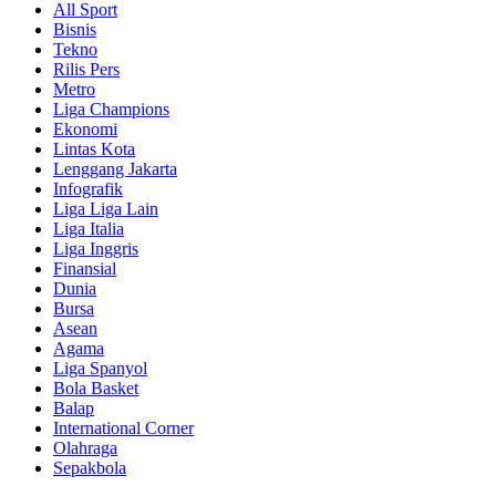
All Sport
Bisnis
Tekno
Rilis Pers
Metro
Liga Champions
Ekonomi
Lintas Kota
Lenggang Jakarta
Infografik
Liga Liga Lain
Liga Italia
Liga Inggris
Finansial
Dunia
Bursa
Asean
Agama
Liga Spanyol
Bola Basket
Balap
International Corner
Olahraga
Sepakbola