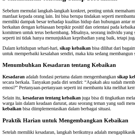
Sebelum memulai langkah-langkah konkret, penting untuk memaham
manfaat kepada orang lain. Ini bisa berupa tindakan seperti memb
memiliki dampak besar terhadap kualitas hidup dan hubungan antar man
berkaitan dengan kebiasaan berpikir positif dan orientasi pada keba
komitmen untuk terus berkembang. Misalnya, seorang individu yang 
seperti ini tidak hanya menunjukkan kepribadian yang baik, tetapi 
Dalam kehidupan sehari-hari,
sikap kebaikan
bisa dilihat dari bagai
untuk memperbaiki kesalahan sendiri, maka kita sedang membangun sik
Menumbuhkan Kesadaran tentang Kebaikan
Kesadaran
adalah fondasi pertama dalam mengembangkan
sikap ke
secara berkala. Tanyakan pada diri sendiri: “Apakah aku sudah memb
emosi?” Pertanyaan-pertanyaan seperti ini membantu kita melihat ke
Selain itu,
kesadaran tentang kebaikan
juga bisa di tingkatkan mel
warga lain dalam keadaan darurat, atau seorang teman yang sudi me
kebaikan
bisa diimplementasikan dalam berbagai situasi.
Praktik Harian untuk Mengembangkan Kebaikan
Setelah memiliki kesadaran, langkah berikutnya adalah mengaplikasi