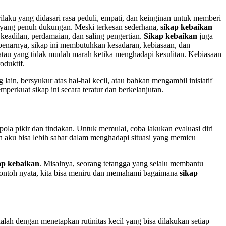
ilaku yang didasari rasa peduli, empati, dan keinginan untuk memberi
 yang penuh dukungan. Meski terkesan sederhana,
sikap kebaikan
 keadilan, perdamaian, dan saling pengertian.
Sikap kebaikan
juga
ebenarnya, sikap ini membutuhkan kesadaran, kebiasaan, dan
atau yang tidak mudah marah ketika menghadapi kesulitan. Kebiasaan
oduktif.
 lain, bersyukur atas hal-hal kecil, atau bahkan mengambil inisiatif
erkuat sikap ini secara teratur dan berkelanjutan.
la pikir dan tindakan. Untuk memulai, coba lakukan evaluasi diri
h aku bisa lebih sabar dalam menghadapi situasi yang memicu
ap kebaikan
. Misalnya, seorang tetangga yang selalu membantu
contoh nyata, kita bisa meniru dan memahami bagaimana
sikap
dalah dengan menetapkan rutinitas kecil yang bisa dilakukan setiap