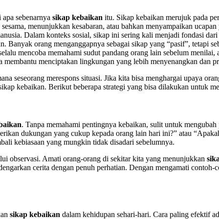
i apa sebenarnya
sikap kebaikan
itu. Sikap kebaikan merujuk pada per
antu sesama, menunjukkan kesabaran, atau bahkan menyampaikan ucapan
usia. Dalam konteks sosial, sikap ini sering kali menjadi fondasi dari
ikan. Banyak orang menganggapnya sebagai sikap yang “pasif”, tetapi s
selalu mencoba memahami sudut pandang orang lain sebelum menilai, 
juga membantu menciptakan lingkungan yang lebih menyenangkan dan pr
mana seseorang merespons situasi. Jika kita bisa menghargai upaya orang
ap kebaikan. Berikut beberapa strategi yang bisa dilakukan untuk memp
baikan
. Tanpa memahami pentingnya kebaikan, sulit untuk mengubah po
erikan dukungan yang cukup kepada orang lain hari ini?” atau “Apaka
mbali kebiasaan yang mungkin tidak disadari sebelumnya.
alui observasi. Amati orang-orang di sekitar kita yang menunjukkan
sik
ndengarkan cerita dengan penuh perhatian. Dengan mengamati contoh-
kan
sikap kebaikan
dalam kehidupan sehari-hari. Cara paling efektif a