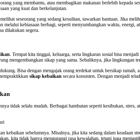
 orang yang membantu, atau membagikan makanan berlebih kepada sesam
aan yang kuat dan berkelanjutan.
t melihat seseorang yang sedang kesulitan, tawarkan bantuan. Jika mel
an melalui kebiasaan berbagi, seperti menyumbangkan waktu, energi, a
sa dilakukan segera.
aikan
. Tempat kita tinggal, keluarga, serta lingkaran sosial bisa menjad
ung mengembangkan sikap yang sama. Sebaliknya, jika lingkungan terb
ukung. Bisa dengan mengajak orang terdekat untuk bersikap ramah, ata
 mempraktikkan
sikap kebaikan
secara konsisten. Dengan menjadi telad
ikan
ya tidak selalu mudah. Berbagai hambatan seperti kesibukan, stres, a
 kebaikan sebelumnya. Misalnya, jika kita sedang dalam keadaan stres
akan, kita tidak hanya mengurangi rasa kewalahan, tetapi juga memas