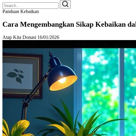
Search
Search
for:
Panduan Kebaikan
Cara Mengembangkan Sikap Kebaikan dal
Atap Kita Donasi
16/01/2026