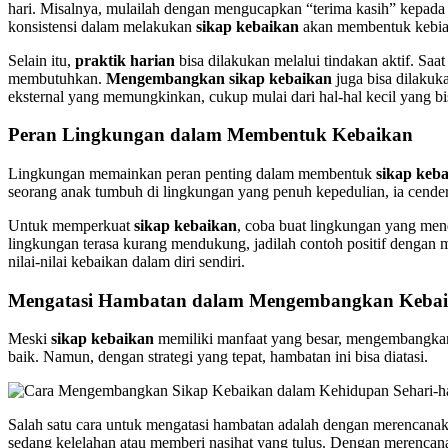
hari. Misalnya, mulailah dengan mengucapkan “terima kasih” kepada
konsistensi dalam melakukan
sikap kebaikan
akan membentuk kebias
Selain itu,
praktik harian
bisa dilakukan melalui tindakan aktif. Saa
membutuhkan.
Mengembangkan sikap kebaikan
juga bisa dilakuk
eksternal yang memungkinkan, cukup mulai dari hal-hal kecil yang bi
Peran Lingkungan dalam Membentuk Kebaikan
Lingkungan memainkan peran penting dalam membentuk
sikap keb
seorang anak tumbuh di lingkungan yang penuh kepedulian, ia cender
Untuk memperkuat
sikap kebaikan
, coba buat lingkungan yang mend
lingkungan terasa kurang mendukung, jadilah contoh positif dengan
nilai-nilai kebaikan dalam diri sendiri.
Mengatasi Hambatan dalam Mengembangkan Keba
Meski
sikap kebaikan
memiliki manfaat yang besar, mengembangkann
baik. Namun, dengan strategi yang tepat, hambatan ini bisa diatasi.
Salah satu cara untuk mengatasi hambatan adalah dengan merencanakan
sedang kelelahan atau memberi nasihat yang tulus. Dengan merencan