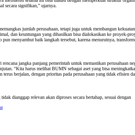
nefisiensi selama ini bisa diatasi dengan memperkuat struktur organ
 secara signifikan,” ujarnya.
angkas jumlah perusahaan, tetapi juga untuk membangun kekuatan 
mal, dan keuntungan yang dihasilkan bisa dialokasikan ke proyek-proy
un menyambut baik langkah tersebut, karena menurutnya, transformasi 
ncana jangka panjang pemerintah untuk memastikan perusahaan negara
njutan. “Kita harus melihat BUMN sebagai aset yang bisa meningkatkan
 terus berjalan, dengan prioritas pada perusahaan yang tidak efisien
dak dianggap relevan akan diproses secara bertahap, sesuai dengan
at