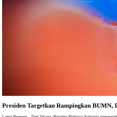
Presiden Targetkan Rampingkan BUMN, D
Latest Program – Dari Jakarta, Presiden Prabowo Subianto mengun