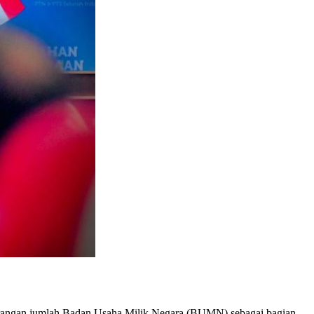
urangan jumlah Badan Usaha Milik Negara (BUMN) sebagai bagian