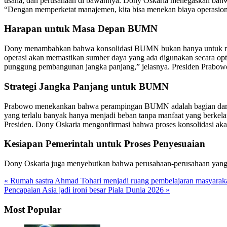
usaha, dan perusahaan di bawahnya. Dony Oskaria menegaskan bahwa i
“Dengan memperketat manajemen, kita bisa menekan biaya operasional
Harapan untuk Masa Depan BUMN
Dony menambahkan bahwa konsolidasi BUMN bukan hanya untuk mem
operasi akan memastikan sumber daya yang ada digunakan secara opti
punggung pembangunan jangka panjang,” jelasnya. Presiden Prabowo p
Strategi Jangka Panjang untuk BUMN
Prabowo menekankan bahwa perampingan BUMN adalah bagian dari re
yang terlalu banyak hanya menjadi beban tanpa manfaat yang berkela
Presiden. Dony Oskaria mengonfirmasi bahwa proses konsolidasi akan
Kesiapan Pemerintah untuk Proses Penyesuaian
Dony Oskaria juga menyebutkan bahwa perusahaan-perusahaan yang ti
« Rumah sastra Ahmad Tohari menjadi ruang pembelajaran masyarak
Pencapaian Asia jadi ironi besar Piala Dunia 2026 »
Most Popular