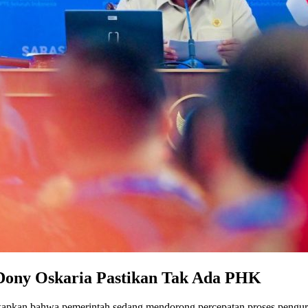
ony Oskaria Pastikan Tak Ada PHK
gkapkan bahwa pemerintah sedang mendorong percepatan proses peng