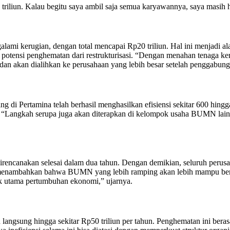
triliun. Kalau begitu saya ambil saja semua karyawannya, saya masih h
i kerugian, dengan total mencapai Rp20 triliun. Hal ini menjadi al
ensi penghematan dari restrukturisasi. “Dengan menahan tenaga kerja, 
an akan dialihkan ke perusahaan yang lebih besar setelah penggabunga
 Pertamina telah berhasil menghasilkan efisiensi sekitar 600 hingga 
. “Langkah serupa juga akan diterapkan di kelompok usaha BUMN lain
ncanakan selesai dalam dua tahun. Dengan demikian, seluruh perusaha
a menambahkan bahwa BUMN yang lebih ramping akan lebih mampu bersa
k utama pertumbuhan ekonomi,” ujarnya.
ung hingga sekitar Rp50 triliun per tahun. Penghematan ini berasal 