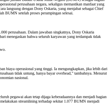
 operasional perusahaan negara, sekaligus memastikan manfaat yang
icara langsung dengan Dony Oskaria, yang menjabat sebagai Chief
ah BUMN setelah proses perampingan selesai.
 1.000 perusahaan. Dalam jawaban singkatnya, Dony Oskaria
embari menegaskan bahwa seluruh karyawan yang terdampak tidak
owo.
biaya operasional yang tinggi. Ia mengungkapkan, jika lebih dari
Perusahaan tidak untung, hanya bayar overhead,” tambahnya. Menurut
konomian nasional.
ruh pegawai akan tetap dijaga keberadaannya dan menjadi bagian
g melakukan streamlining terhadap sekitar 1.077 BUMN menjadi