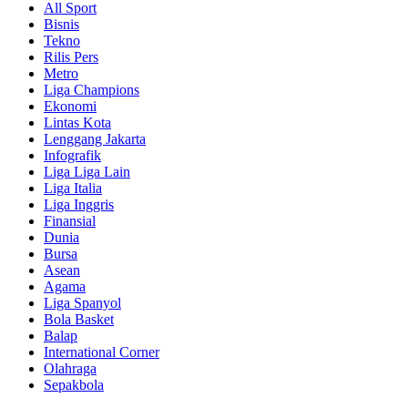
All Sport
Bisnis
Tekno
Rilis Pers
Metro
Liga Champions
Ekonomi
Lintas Kota
Lenggang Jakarta
Infografik
Liga Liga Lain
Liga Italia
Liga Inggris
Finansial
Dunia
Bursa
Asean
Agama
Liga Spanyol
Bola Basket
Balap
International Corner
Olahraga
Sepakbola