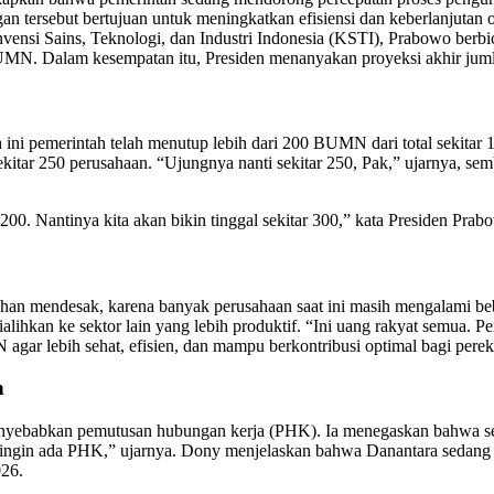
gan tersebut bertujuan untuk meningkatkan efisiensi dan keberlanjutan
vensi Sains, Teknologi, dan Industri Indonesia (KSTI), Prabowo berb
MN. Dalam kesempatan itu, Presiden menanyakan proyeksi akhir juml
ini pemerintah telah menutup lebih dari 200 BUMN dari total sekitar
itar 250 perusahaan. “Ujungnya nanti sekitar 250, Pak,” ujarnya, s
200. Nantinya kita akan bikin tinggal sekitar 300,” kata Presiden Prab
mendesak, karena banyak perusahaan saat ini masih mengalami beban 
lihkan ke sektor lain yang lebih produktif. “Ini uang rakyat semua. 
agar lebih sehat, efisien, dan mampu berkontribusi optimal bagi pere
n
ebabkan pemutusan hubungan kerja (PHK). Ia menegaskan bahwa selu
ak ingin ada PHK,” ujarnya. Dony menjelaskan bahwa Danantara sedan
026.