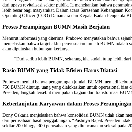
dari upaya revitalisasi sektor publik. Ia menekankan bahwa perampin
lebih besar bagi masyarakat. Dalam acara Sarasehan Kebangsaan Kon
Operating Officer (COO) Danantara dan Kepala Badan Pengelola BU
Proses Perampingan BUMN Masih Berjalan
Menurut informasi yang diterima, Prabowo menyatakan bahwa sejauh 
menjelaskan bahwa target akhir penyesuaian jumlah BUMN adalah sek
akan diputuskan hubungan kerjanya.
“Dari seribu lebih BUMN, sekarang kita sudah tutup lebih dari 
Rasio BUMN yang Tidak Efisien Harus Diatasi
Prabowo menilai bahwa pengurangan jumlah BUMN menjadi kebutuhan 
750 BUMN ditutup, uang yang dialokasikan untuk operasional bisa dia
Presiden, langkah tersebut merupakan bagian dari transformasi BUMN 
Keberlanjutan Karyawan dalam Proses Perampinga
Dony Oskaria menjelaskan bahwa konsolidasi BUMN tidak akan meny
dari perusahaan hasil penggabungan. “Pastinya Bapak Presiden tid
sekitar 200 hingga 300 perusahaan yang direncanakan selesai pada 2