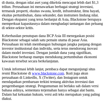
di dunia, dengan nilai aset yang dikelola mencapai lebih dari $1,3
triliun. Perusahaan ini menawarkan berbagai strategi investasi,
termasuk properti, ekuitas swasta, kredit, infrastruktur, ilmu hayati,
ekuitas pertumbuhan, dana sekunder, dan instrumen lindung nilai.
Dengan ekspansi yang terus berlanjut di Asia, Blackstone berupaya
memperkuat kapasitasnya dalam menghadapi tantangan dan peluang
di sektor-sektor kritis.
Keberhasilan penutupan dana BCP Asia III menegaskan posisi
Blackstone sebagai salah satu pemain utama di pasar Asia.
Perusahaan ini telah membangun hubungan jangka panjang dengan
investor institusional dan individu, serta terus mendorong inovasi
dalam model investasi. Dengan jumlah dana yang signifikan,
Blackstone berharap mampu mendukung pertumbuhan ekonomi
kawasan tersebut secara berkelanjutan.
Untuk informasi lebih lanjut, pembaca dapat mengunjungi situs
resmi Blackstone di
www.blackstone.com
. Ikuti juga akun
perusahaan di LinkedIn, X (Twitter), dan Instagram untuk
mendapatkan pembaruan terkini tentang aktivitas investasi dan
pengembangan strategi. Pengumuman ini berlaku sah dalam versi
bahasa aslinya, sementara terjemahan hanya sebagai alat bantu.
Dalam hal kekuatan hukum, versi asli teks merupakan yang paling
diakui.