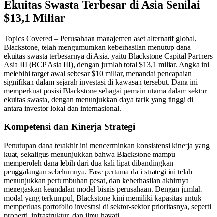
Ekuitas Swasta Terbesar di Asia Senilai
$13,1 Miliar
Topics Covered – Perusahaan manajemen aset alternatif global,
Blackstone, telah mengumumkan keberhasilan menutup dana
ekuitas swasta terbesarnya di Asia, yaitu Blackstone Capital Partners
Asia III (BCP Asia III), dengan jumlah total $13,1 miliar. Angka ini
melebihi target awal sebesar $10 miliar, menandai pencapaian
signifikan dalam sejarah investasi di kawasan tersebut. Dana ini
memperkuat posisi Blackstone sebagai pemain utama dalam sektor
ekuitas swasta, dengan menunjukkan daya tarik yang tinggi di
antara investor lokal dan internasional.
Kompetensi dan Kinerja Strategi
Penutupan dana terakhir ini mencerminkan konsistensi kinerja yang
kuat, sekaligus menunjukkan bahwa Blackstone mampu
memperoleh dana lebih dari dua kali lipat dibandingkan
penggalangan sebelumnya. Fase pertama dari strategi ini telah
menunjukkan pertumbuhan pesat, dan keberhasilan akhirnya
menegaskan keandalan model bisnis perusahaan. Dengan jumlah
modal yang terkumpul, Blackstone kini memiliki kapasitas untuk
memperluas portofolio investasi di sektor-sektor prioritasnya, seperti
properti, infrastruktur, dan ilmu hayati.