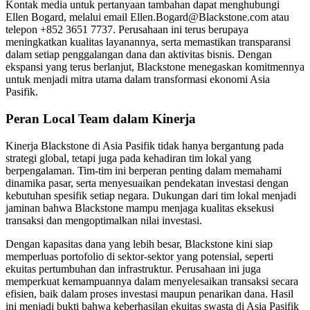
Kontak media untuk pertanyaan tambahan dapat menghubungi
Ellen Bogard, melalui email Ellen.Bogard@Blackstone.com atau
telepon +852 3651 7737. Perusahaan ini terus berupaya
meningkatkan kualitas layanannya, serta memastikan transparansi
dalam setiap penggalangan dana dan aktivitas bisnis. Dengan
ekspansi yang terus berlanjut, Blackstone menegaskan komitmennya
untuk menjadi mitra utama dalam transformasi ekonomi Asia
Pasifik.
Peran Local Team dalam Kinerja
Kinerja Blackstone di Asia Pasifik tidak hanya bergantung pada
strategi global, tetapi juga pada kehadiran tim lokal yang
berpengalaman. Tim-tim ini berperan penting dalam memahami
dinamika pasar, serta menyesuaikan pendekatan investasi dengan
kebutuhan spesifik setiap negara. Dukungan dari tim lokal menjadi
jaminan bahwa Blackstone mampu menjaga kualitas eksekusi
transaksi dan mengoptimalkan nilai investasi.
Dengan kapasitas dana yang lebih besar, Blackstone kini siap
memperluas portofolio di sektor-sektor yang potensial, seperti
ekuitas pertumbuhan dan infrastruktur. Perusahaan ini juga
memperkuat kemampuannya dalam menyelesaikan transaksi secara
efisien, baik dalam proses investasi maupun penarikan dana. Hasil
ini menjadi bukti bahwa keberhasilan ekuitas swasta di Asia Pasifik