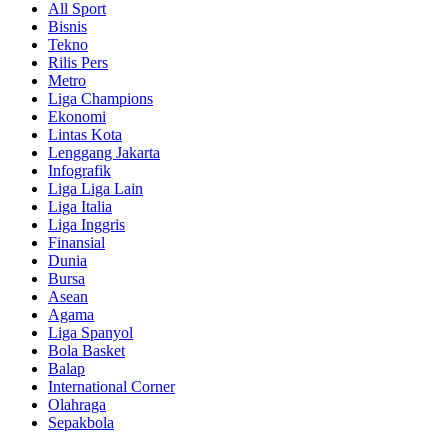
All Sport
Bisnis
Tekno
Rilis Pers
Metro
Liga Champions
Ekonomi
Lintas Kota
Lenggang Jakarta
Infografik
Liga Liga Lain
Liga Italia
Liga Inggris
Finansial
Dunia
Bursa
Asean
Agama
Liga Spanyol
Bola Basket
Balap
International Corner
Olahraga
Sepakbola