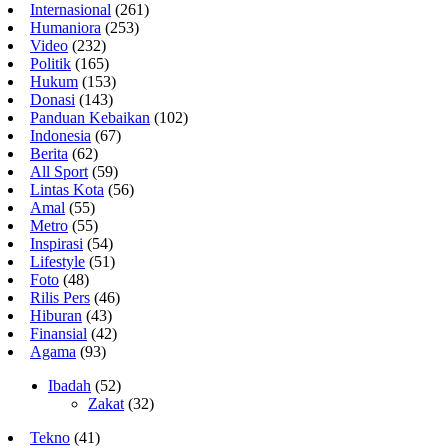
Internasional
(261)
Humaniora
(253)
Video
(232)
Politik
(165)
Hukum
(153)
Donasi
(143)
Panduan Kebaikan
(102)
Indonesia
(67)
Berita
(62)
All Sport
(59)
Lintas Kota
(56)
Amal
(55)
Metro
(55)
Inspirasi
(54)
Lifestyle
(51)
Foto
(48)
Rilis Pers
(46)
Hiburan
(43)
Finansial
(42)
Agama
(93)
Ibadah
(52)
Zakat
(32)
Tekno
(41)