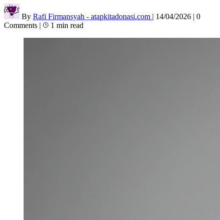
By
Rafi Firmansyah - atapkitadonasi.com
|
14/04/2026
|
0
Comments
|
1 min read