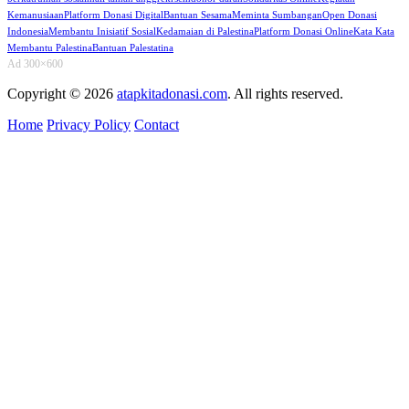
Kemanusiaan
Platform Donasi Digital
Bantuan Sesama
Meminta Sumbangan
Open Donasi
Indonesia
Membantu Inisiatif Sosial
Kedamaian di Palestina
Platform Donasi Online
Kata Kata
Membantu Palestina
Bantuan Palestatina
Ad 300×600
Copyright © 2026
atapkitadonasi.com
. All rights reserved.
Home
Privacy Policy
Contact