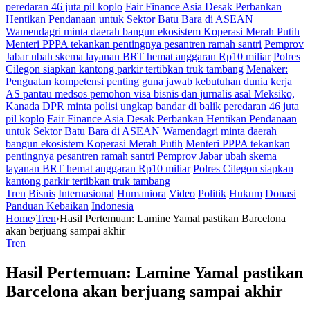
peredaran 46 juta pil koplo
Fair Finance Asia Desak Perbankan
Hentikan Pendanaan untuk Sektor Batu Bara di ASEAN
Wamendagri minta daerah bangun ekosistem Koperasi Merah Putih
Menteri PPPA tekankan pentingnya pesantren ramah santri
Pemprov
Jabar ubah skema layanan BRT hemat anggaran Rp10 miliar
Polres
Cilegon siapkan kantong parkir tertibkan truk tambang
Menaker:
Penguatan kompetensi penting guna jawab kebutuhan dunia kerja
AS pantau medsos pemohon visa bisnis dan jurnalis asal Meksiko,
Kanada
DPR minta polisi ungkap bandar di balik peredaran 46 juta
pil koplo
Fair Finance Asia Desak Perbankan Hentikan Pendanaan
untuk Sektor Batu Bara di ASEAN
Wamendagri minta daerah
bangun ekosistem Koperasi Merah Putih
Menteri PPPA tekankan
pentingnya pesantren ramah santri
Pemprov Jabar ubah skema
layanan BRT hemat anggaran Rp10 miliar
Polres Cilegon siapkan
kantong parkir tertibkan truk tambang
Tren
Bisnis
Internasional
Humaniora
Video
Politik
Hukum
Donasi
Panduan Kebaikan
Indonesia
Home
›
Tren
›
Hasil Pertemuan: Lamine Yamal pastikan Barcelona
akan berjuang sampai akhir
Tren
Hasil Pertemuan: Lamine Yamal pastikan
Barcelona akan berjuang sampai akhir