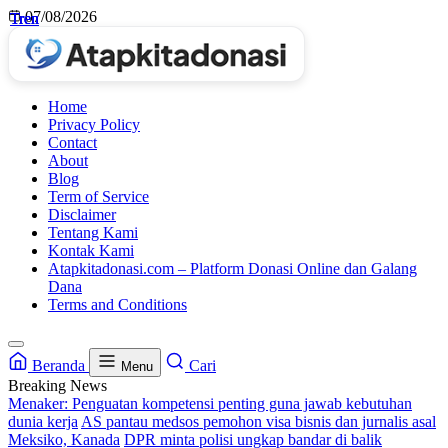
Skip
07/08/2026
Tren
Tren
Tren
Tren
to
content
Home
Privacy Policy
Contact
About
Blog
Term of Service
Disclaimer
Tentang Kami
Kontak Kami
Atapkitadonasi.com – Platform Donasi Online dan Galang
Dana
Terms and Conditions
Beranda
Cari
Menu
Breaking News
Menaker: Penguatan kompetensi penting guna jawab kebutuhan
dunia kerja
AS pantau medsos pemohon visa bisnis dan jurnalis asal
Meksiko, Kanada
DPR minta polisi ungkap bandar di balik