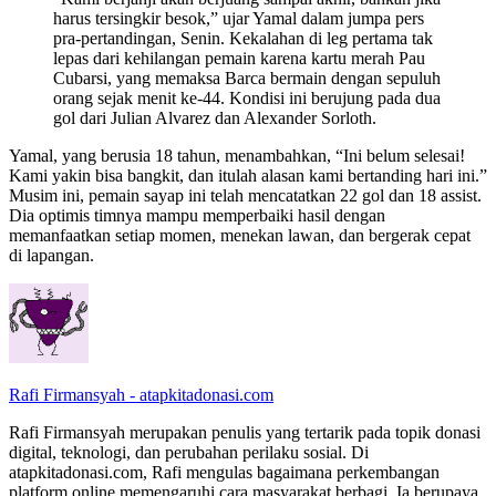
harus tersingkir besok,” ujar Yamal dalam jumpa pers
pra-pertandingan, Senin. Kekalahan di leg pertama tak
lepas dari kehilangan pemain karena kartu merah Pau
Cubarsi, yang memaksa Barca bermain dengan sepuluh
orang sejak menit ke-44. Kondisi ini berujung pada dua
gol dari Julian Alvarez dan Alexander Sorloth.
Yamal, yang berusia 18 tahun, menambahkan, “Ini belum selesai!
Kami yakin bisa bangkit, dan itulah alasan kami bertanding hari ini.”
Musim ini, pemain sayap ini telah mencatatkan 22 gol dan 18 assist.
Dia optimis timnya mampu memperbaiki hasil dengan
memanfaatkan setiap momen, menekan lawan, dan bergerak cepat
di lapangan.
Rafi Firmansyah - atapkitadonasi.com
Rafi Firmansyah merupakan penulis yang tertarik pada topik donasi
digital, teknologi, dan perubahan perilaku sosial. Di
atapkitadonasi.com, Rafi mengulas bagaimana perkembangan
platform online memengaruhi cara masyarakat berbagi. Ia berupaya