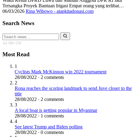
Wakil Ketua DPRD Luwu dan Mantan Anggota DPR RI Jadi
Tersangka Proyek Bantuan Irigasi Empat orang yang terlibat…
06/03/2026
Rina Wibowo - atapkitadonasi.com
Search News
Search
for:
Ad 300×250
Most Read
1
Cyclists Mark McKinnon win 2022 tournament
28/08/2022 · 2 comments
2
Rona reaches the scoring landmark to send Juve closer to the
title
28/08/2022 · 2 comments
3
A local boat is getting popular in Myanmar
28/08/2022 · 1 comments
4
See latest Trump and Biden polling
28/08/2022 · 0 comments