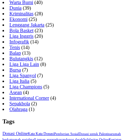
Warta Bumi
(40)
Dunia
(39)
Kriminalitas
(28)
Ekonomi
(25)
Lenggang Jakarta
(25)
Bola Basket
(23)
Liga Inggris
(20)
Infografik
(14)
Tenis
(14)
Balap
(13)
Bulutangkis
(12)
Liga Liga Lain
(8)
Bursa
(7)
Liga Spanyol
(7)
Liga Italia
(5)
Liga Champions
(5)
Asean
(4)
International Corner
(4)
Sepakbola
(2)
Olahraga
(1)
Tags
Donasi Online
Kata Kata Donasi
Pemberian Sosial
Donasi untuk Palestina
rumah
berkat
rumah sosial
mall taman anggrek
rscm
donor darah
Solidaritas Online
Kegiatan