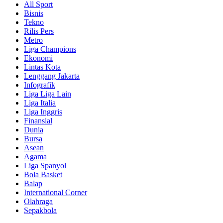
All Sport
Bisnis
Tekno
Rilis Pers
Metro
Liga Champions
Ekonomi
Lintas Kota
Lenggang Jakarta
Infografik
Liga Liga Lain
Liga Italia
Liga Inggris
Finansial
Dunia
Bursa
Asean
Agama
Liga Spanyol
Bola Basket
Balap
International Corner
Olahraga
Sepakbola