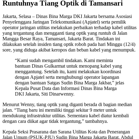
Runtuhnya Tiang Optik di Tamansari
Jakarta, Selasa – Dinas Bina Marga DKI Jakarta bersama Asosiasi
Penyelenggara Jaringan Telekomunikasi (Apjatel) serta pemilik
operator jaringan utilitas melakukan perbaikan terhadap kabel utilitas
yang tergantung dan mengganti tiang optik yang runtuh di Jalan
Mangga Besar Raya, Tamansari, Jakarta Barat. Tindakan ini
dilakukan setelah insiden tiang optik roboh pada hari Minggu (12/4)
sore, yang diduga akibat keropos dan beban kabel yang menumpuk.
“Kami sudah mengambil tindakan. Kami meminta
bantuan Dinas Gulkarmat untuk menopang kabel yang
menggantung. Setelah itu, kami melakukan koordinasi
dengan Apjatel serta menghubungi operator lapangan
dengan bantuan Satgas Sudin Bina Marga Jakbar,” jelas
Kepala Pusat Data dan Informasi Dinas Bina Marga
DKI Jakarta, Siti Dinarwenny.
Menurut Wenny, tiang optik yang diganti berada di bagian median
jalan. “Tiang baru ini memiliki tinggi sekitar 9 meter untuk
mendukung infrastruktur utilitas. Sementara kabel diatur kembali
dengan cara diikat agar tidak tergantung,” tambahnya.
Kepala Seksi Prasarana dan Sarana Utilitas Kota dan Penerangan
Jalan Umum (PSUK-PJU) Sudin Bina Marga Jakarta Barat, Abdul