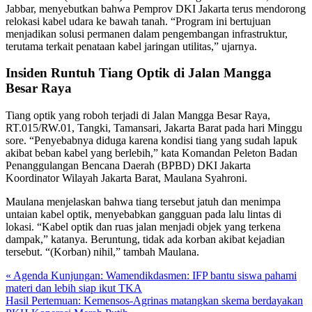
Jabbar, menyebutkan bahwa Pemprov DKI Jakarta terus mendorong
relokasi kabel udara ke bawah tanah. “Program ini bertujuan
menjadikan solusi permanen dalam pengembangan infrastruktur,
terutama terkait penataan kabel jaringan utilitas,” ujarnya.
Insiden Runtuh Tiang Optik di Jalan Mangga
Besar Raya
Tiang optik yang roboh terjadi di Jalan Mangga Besar Raya,
RT.015/RW.01, Tangki, Tamansari, Jakarta Barat pada hari Minggu
sore. “Penyebabnya diduga karena kondisi tiang yang sudah lapuk
akibat beban kabel yang berlebih,” kata Komandan Peleton Badan
Penanggulangan Bencana Daerah (BPBD) DKI Jakarta
Koordinator Wilayah Jakarta Barat, Maulana Syahroni.
Maulana menjelaskan bahwa tiang tersebut jatuh dan menimpa
untaian kabel optik, menyebabkan gangguan pada lalu lintas di
lokasi. “Kabel optik dan ruas jalan menjadi objek yang terkena
dampak,” katanya. Beruntung, tidak ada korban akibat kejadian
tersebut. “(Korban) nihil,” tambah Maulana.
« Agenda Kunjungan: Wamendikdasmen: IFP bantu siswa pahami
materi dan lebih siap ikut TKA
Hasil Pertemuan: Kemensos-Agrinas matangkan skema berdayakan