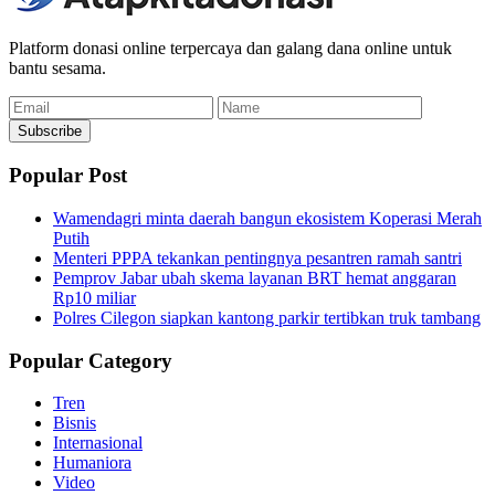
Platform donasi online terpercaya dan galang dana online untuk
bantu sesama.
Email
Name
Subscribe
Popular Post
Wamendagri minta daerah bangun ekosistem Koperasi Merah
Putih
Menteri PPPA tekankan pentingnya pesantren ramah santri
Pemprov Jabar ubah skema layanan BRT hemat anggaran
Rp10 miliar
Polres Cilegon siapkan kantong parkir tertibkan truk tambang
Popular Category
Tren
Bisnis
Internasional
Humaniora
Video