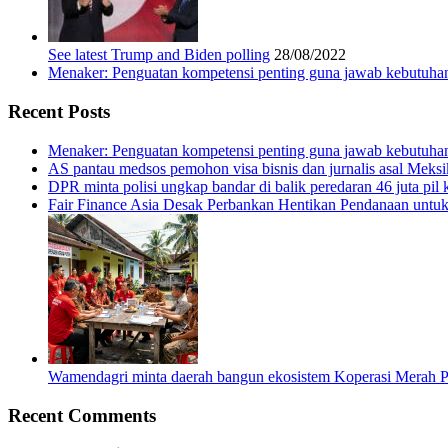
See latest Trump and Biden polling
28/08/2022
Menaker: Penguatan kompetensi penting guna jawab kebutuhan
Recent Posts
Menaker: Penguatan kompetensi penting guna jawab kebutuhan
AS pantau medsos pemohon visa bisnis dan jurnalis asal Meks
DPR minta polisi ungkap bandar di balik peredaran 46 juta pil 
Fair Finance Asia Desak Perbankan Hentikan Pendanaan untu
Wamendagri minta daerah bangun ekosistem Koperasi Merah P
Recent Comments