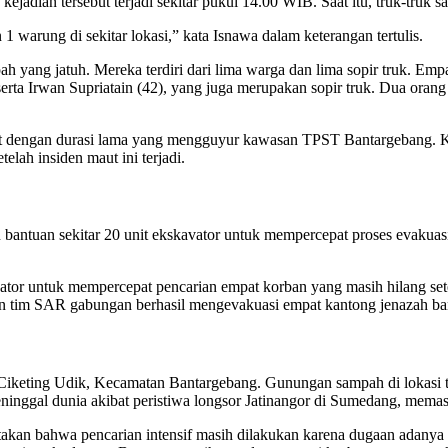
jadian tersebut terjadi sekitar pukul 14.00 WIB. Saat itu, truk-tr
1 warung di sekitar lokasi,” kata Isnawa dalam keterangan tertulis.
h yang jatuh. Mereka terdiri dari lima warga dan lima sopir truk. Em
serta Irwan Supriatain (42), yang juga merupakan sopir truk. Dua orang
ebat dengan durasi lama yang mengguyur kawasan TPST Bantargeban
elah insiden maut ini terjadi.
 bantuan sekitar 20 unit ekskavator untuk mempercepat proses evakuasi
or untuk mempercepat pencarian empat korban yang masih hilang setel
n tim SAR gabungan berhasil mengevakuasi empat kantong jenazah baru
Ciketing Udik, Kecamatan Bantargebang. Gunungan sampah di lokasi t
nggal dunia akibat peristiwa longsor Jatinangor di Sumedang, memasti
akan bahwa pencarian intensif masih dilakukan karena dugaan adanya 