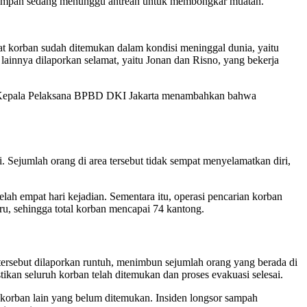
uk sampah sedang menunggu antrean untuk membongkar muatan.
pat korban sudah ditemukan dalam kondisi meninggal dunia, yaitu
 lainnya dilaporkan selamat, yaitu Jonan dan Risno, yang bekerja
g. Kepala Pelaksana BPBD DKI Jakarta menambahkan bahwa
. Sejumlah orang di area tersebut tidak sempat menyelamatkan diri,
ah empat hari kejadian. Sementara itu, operasi pencarian korban
, sehingga total korban mencapai 74 kantong.
ersebut dilaporkan runtuh, menimbun sejumlah orang yang berada di
kan seluruh korban telah ditemukan dan proses evakuasi selesai.
korban lain yang belum ditemukan. Insiden longsor sampah