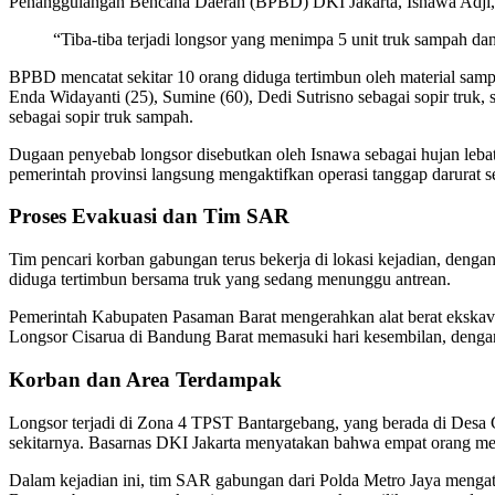
Penanggulangan Bencana Daerah (BPBD) DKI Jakarta, Isnawa Adji, ke
“Tiba-tiba terjadi longsor yang menimpa 5 unit truk sampah dan 
BPBD mencatat sekitar 10 orang diduga tertimbun oleh material sampa
Enda Widayanti (25), Sumine (60), Dedi Sutrisno sebagai sopir truk, 
sebagai sopir truk sampah.
Dugaan penyebab longsor disebutkan oleh Isnawa sebagai hujan l
pemerintah provinsi langsung mengaktifkan operasi tanggap darurat set
Proses Evakuasi dan Tim SAR
Tim pencari korban gabungan terus bekerja di lokasi kejadian, dengan
diduga tertimbun bersama truk yang sedang menunggu antrean.
Pemerintah Kabupaten Pasaman Barat mengerahkan alat berat ekskavat
Longsor Cisarua di Bandung Barat memasuki hari kesembilan, denga
Korban dan Area Terdampak
Longsor terjadi di Zona 4 TPST Bantargebang, yang berada di Desa 
sekitarnya. Basarnas DKI Jakarta menyatakan bahwa empat orang meni
Dalam kejadian ini, tim SAR gabungan dari Polda Metro Jaya mengat