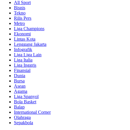
All Sport
Bisnis
Tekno
Rilis Pers
Metro
Liga Champions
Ekonomi
Lintas Kota
Lenggang Jakarta
Infografik
Liga Liga Lain
Liga Italia
Liga Inggris
Finansial
Dunia
Bursa
Asean
Agama
Liga Spanyol
Bola Basket
Balap
International Corner
Olahraga
Sepakbola