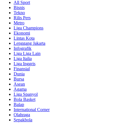
All Sport
Bisnis
Tekno
Rilis Pers
Metro
Liga Champions
Ekonomi
Lintas Kota
Lenggang Jakarta
Infografik
Liga Liga Lain
Liga Italia
Liga Inggris
Finansial
Dunia
Bursa
Asean
Agama
Liga Spanyol
Bola Basket
Balap
International Corner
Olahraga
Sepakbola