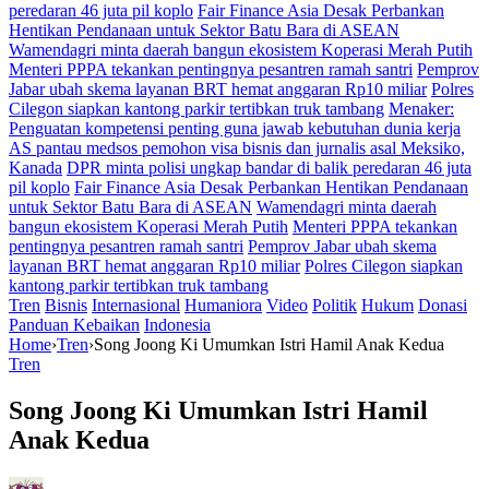
peredaran 46 juta pil koplo
Fair Finance Asia Desak Perbankan
Hentikan Pendanaan untuk Sektor Batu Bara di ASEAN
Wamendagri minta daerah bangun ekosistem Koperasi Merah Putih
Menteri PPPA tekankan pentingnya pesantren ramah santri
Pemprov
Jabar ubah skema layanan BRT hemat anggaran Rp10 miliar
Polres
Cilegon siapkan kantong parkir tertibkan truk tambang
Menaker:
Penguatan kompetensi penting guna jawab kebutuhan dunia kerja
AS pantau medsos pemohon visa bisnis dan jurnalis asal Meksiko,
Kanada
DPR minta polisi ungkap bandar di balik peredaran 46 juta
pil koplo
Fair Finance Asia Desak Perbankan Hentikan Pendanaan
untuk Sektor Batu Bara di ASEAN
Wamendagri minta daerah
bangun ekosistem Koperasi Merah Putih
Menteri PPPA tekankan
pentingnya pesantren ramah santri
Pemprov Jabar ubah skema
layanan BRT hemat anggaran Rp10 miliar
Polres Cilegon siapkan
kantong parkir tertibkan truk tambang
Tren
Bisnis
Internasional
Humaniora
Video
Politik
Hukum
Donasi
Panduan Kebaikan
Indonesia
Home
›
Tren
›
Song Joong Ki Umumkan Istri Hamil Anak Kedua
Tren
Song Joong Ki Umumkan Istri Hamil
Anak Kedua