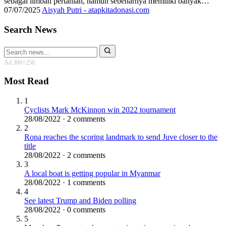
sebagai limbah pertanian, namun sebenarnya memiliki banyak…
07/07/2025
Aisyah Putri - atapkitadonasi.com
Search News
Search
for:
Ad 300×250
Most Read
1
Cyclists Mark McKinnon win 2022 tournament
28/08/2022 · 2 comments
2
Rona reaches the scoring landmark to send Juve closer to the
title
28/08/2022 · 2 comments
3
A local boat is getting popular in Myanmar
28/08/2022 · 1 comments
4
See latest Trump and Biden polling
28/08/2022 · 0 comments
5