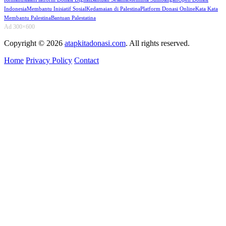
Indonesia
Membantu Inisiatif Sosial
Kedamaian di Palestina
Platform Donasi Online
Kata Kata
Membantu Palestina
Bantuan Palestatina
Ad 300×600
Copyright © 2026
atapkitadonasi.com
. All rights reserved.
Home
Privacy Policy
Contact