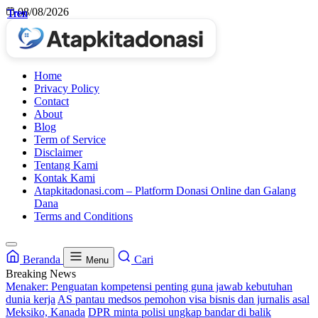
Skip
08/08/2026
Tren
Tren
Tren
Tren
to
content
Home
Privacy Policy
Contact
About
Blog
Term of Service
Disclaimer
Tentang Kami
Kontak Kami
Atapkitadonasi.com – Platform Donasi Online dan Galang
Dana
Terms and Conditions
Beranda
Cari
Menu
Breaking News
Menaker: Penguatan kompetensi penting guna jawab kebutuhan
dunia kerja
AS pantau medsos pemohon visa bisnis dan jurnalis asal
Meksiko, Kanada
DPR minta polisi ungkap bandar di balik