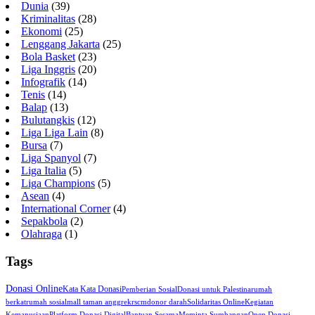
Dunia
(39)
Kriminalitas
(28)
Ekonomi
(25)
Lenggang Jakarta
(25)
Bola Basket
(23)
Liga Inggris
(20)
Infografik
(14)
Tenis
(14)
Balap
(13)
Bulutangkis
(12)
Liga Liga Lain
(8)
Bursa
(7)
Liga Spanyol
(7)
Liga Italia
(5)
Liga Champions
(5)
Asean
(4)
International Corner
(4)
Sepakbola
(2)
Olahraga
(1)
Tags
Donasi Online
Kata Kata Donasi
Pemberian Sosial
Donasi untuk Palestina
rumah
berkat
rumah sosial
mall taman anggrek
rscm
donor darah
Solidaritas Online
Kegiatan
Kemanusiaan
Platform Donasi Digital
Bantuan Sesama
Meminta Sumbangan
Open Donasi