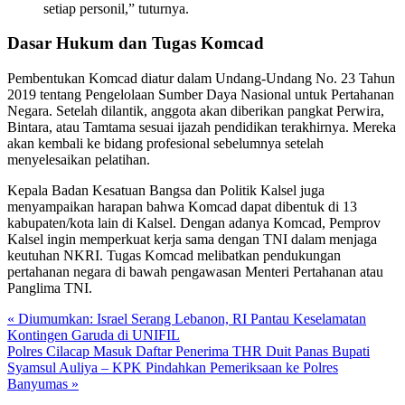
setiap personil,” tuturnya.
Dasar Hukum dan Tugas Komcad
Pembentukan Komcad diatur dalam Undang-Undang No. 23 Tahun
2019 tentang Pengelolaan Sumber Daya Nasional untuk Pertahanan
Negara. Setelah dilantik, anggota akan diberikan pangkat Perwira,
Bintara, atau Tamtama sesuai ijazah pendidikan terakhirnya. Mereka
akan kembali ke bidang profesional sebelumnya setelah
menyelesaikan pelatihan.
Kepala Badan Kesatuan Bangsa dan Politik Kalsel juga
menyampaikan harapan bahwa Komcad dapat dibentuk di 13
kabupaten/kota lain di Kalsel. Dengan adanya Komcad, Pemprov
Kalsel ingin memperkuat kerja sama dengan TNI dalam menjaga
keutuhan NKRI. Tugas Komcad melibatkan pendukungan
pertahanan negara di bawah pengawasan Menteri Pertahanan atau
Panglima TNI.
« Diumumkan: Israel Serang Lebanon, RI Pantau Keselamatan
Kontingen Garuda di UNIFIL
Polres Cilacap Masuk Daftar Penerima THR Duit Panas Bupati
Syamsul Auliya – KPK Pindahkan Pemeriksaan ke Polres
Banyumas »