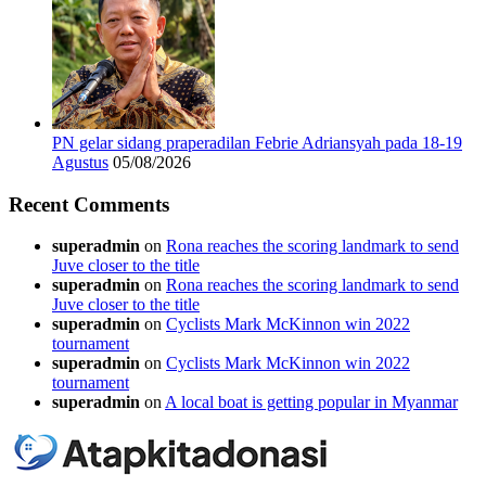
PN gelar sidang praperadilan Febrie Adriansyah pada 18-19
Agustus
05/08/2026
Recent Comments
superadmin
on
Rona reaches the scoring landmark to send
Juve closer to the title
superadmin
on
Rona reaches the scoring landmark to send
Juve closer to the title
superadmin
on
Cyclists Mark McKinnon win 2022
tournament
superadmin
on
Cyclists Mark McKinnon win 2022
tournament
superadmin
on
A local boat is getting popular in Myanmar