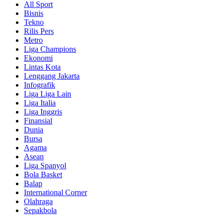
All Sport
Bisnis
Tekno
Rilis Pers
Metro
Liga Champions
Ekonomi
Lintas Kota
Lenggang Jakarta
Infografik
Liga Liga Lain
Liga Italia
Liga Inggris
Finansial
Dunia
Bursa
Agama
Asean
Liga Spanyol
Bola Basket
Balap
International Corner
Olahraga
Sepakbola