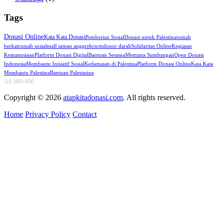
Tags
Donasi Online
Kata Kata Donasi
Pemberian Sosial
Donasi untuk Palestina
rumah
berkat
rumah sosial
mall taman anggrek
rscm
donor darah
Solidaritas Online
Kegiatan
Kemanusiaan
Platform Donasi Digital
Bantuan Sesama
Meminta Sumbangan
Open Donasi
Indonesia
Membantu Inisiatif Sosial
Kedamaian di Palestina
Platform Donasi Online
Kata Kata
Membantu Palestina
Bantuan Palestatina
Ad 300×600
Copyright © 2026
atapkitadonasi.com
. All rights reserved.
Home
Privacy Policy
Contact