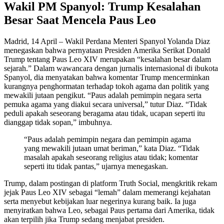
Wakil PM Spanyol: Trump Kesalahan
Besar Saat Mencela Paus Leo
Madrid, 14 April – Wakil Perdana Menteri Spanyol Yolanda Diaz
menegaskan bahwa pernyataan Presiden Amerika Serikat Donald
Trump tentang Paus Leo XIV merupakan “kesalahan besar dalam
sejarah.” Dalam wawancara dengan jurnalis internasional di ibukota
Spanyol, dia menyatakan bahwa komentar Trump mencerminkan
kurangnya penghormatan terhadap tokoh agama dan politik yang
mewakili jutaan pengikut. “Paus adalah pemimpin negara serta
pemuka agama yang diakui secara universal,” tutur Diaz. “Tidak
peduli apakah seseorang beragama atau tidak, ucapan seperti itu
dianggap tidak sopan,” imbuhnya.
“Paus adalah pemimpin negara dan pemimpin agama
yang mewakili jutaan umat beriman,” kata Diaz. “Tidak
masalah apakah seseorang religius atau tidak; komentar
seperti itu tidak pantas,” ujarnya menegaskan.
Trump, dalam postingan di platform Truth Social, mengkritik rekam
jejak Paus Leo XIV sebagai “lemah” dalam memerangi kejahatan
serta menyebut kebijakan luar negerinya kurang baik. Ia juga
menyiratkan bahwa Leo, sebagai Paus pertama dari Amerika, tidak
akan terpilih jika Trump sedang menjabat presiden.