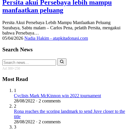
Persita akui Persebaya lebih mampu
manfaatkan peluang
Persita Akui Persebaya Lebih Mampu Manfaatkan Peluang
Surabaya, Sabtu malam – Carlos Pena, pelatih Persita, mengakui
bahwa Persebaya…
05/04/2026
Nadia Hakim - atapkitadonasi.com
Search News
Search
for:
Ad 300×250
Most Read
1
Cyclists Mark McKinnon win 2022 tournament
28/08/2022 · 2 comments
2
Rona reaches the scoring landmark to send Juve closer to the
title
28/08/2022 · 2 comments
3