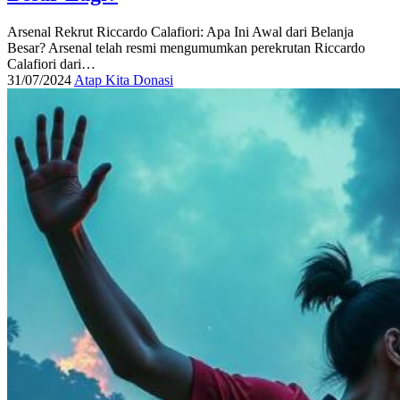
Arsenal Rekrut Riccardo Calafiori: Apa Ini Awal dari Belanja
Besar? Arsenal telah resmi mengumumkan perekrutan Riccardo
Calafiori dari…
31/07/2024
Atap Kita Donasi