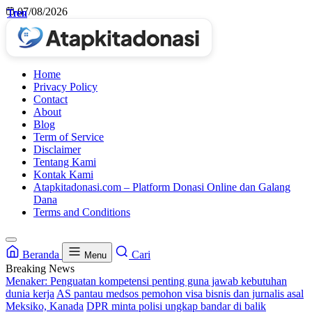
Skip
07/08/2026
Tren
Tren
Tren
Tren
to
content
Home
Privacy Policy
Contact
About
Blog
Term of Service
Disclaimer
Tentang Kami
Kontak Kami
Atapkitadonasi.com – Platform Donasi Online dan Galang
Dana
Terms and Conditions
Beranda
Cari
Menu
Breaking News
Menaker: Penguatan kompetensi penting guna jawab kebutuhan
dunia kerja
AS pantau medsos pemohon visa bisnis dan jurnalis asal
Meksiko, Kanada
DPR minta polisi ungkap bandar di balik