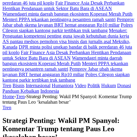
peredaran 46 juta pil koplo
Fair Finance Asia Desak Perbankan
Hentikan Pendanaan untuk Sektor Batu Bara di ASEAN
Wamendagri minta daerah bangun ekosistem Koperasi Merah Putih
Menteri PPPA tekankan pentingnya pesantren ramah santri
Pemprov
Jabar ubah skema layanan BRT hemat anggaran Rp10 miliar
Polres
Cilegon siapkan kantong parkir tertibkan truk tambang
Menaker:
Penguatan kompetensi penting guna jawab kebutuhan dunia kerja
AS pantau medsos pemohon visa bisnis dan jurnalis asal Meksiko,
Kanada
DPR minta polisi ungkap bandar di balik peredaran 46 juta
pil koplo
Fair Finance Asia Desak Perbankan Hentikan Pendanaan
untuk Sektor Batu Bara di ASEAN
Wamendagri minta daerah
bangun ekosistem Koperasi Merah Putih
Menteri PPPA tekankan
pentingnya pesantren ramah santri
Pemprov Jabar ubah skema
layanan BRT hemat anggaran Rp10 miliar
Polres Cilegon siapkan
kantong parkir tertibkan truk tambang
Tren
Bisnis
Internasional
Humaniora
Video
Politik
Hukum
Donasi
Panduan Kebaikan
Indonesia
Home
›
Tren
›
Strategi Penting: Wakil PM Spanyol: Komentar Trump
tentang Paus Leo ‘kesalahan besar’
Tren
Strategi Penting: Wakil PM Spanyol:
Komentar Trump tentang Paus Leo
‘kesalahan besar’