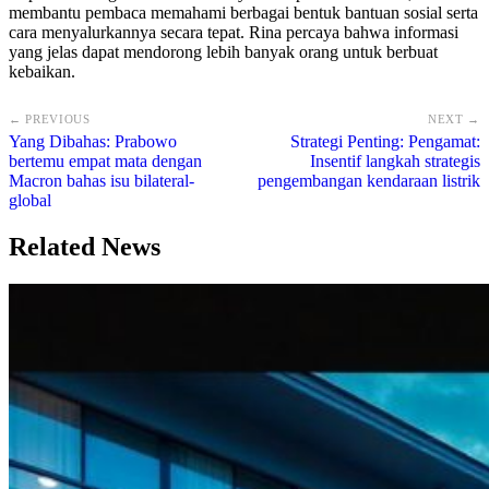
membantu pembaca memahami berbagai bentuk bantuan sosial serta
cara menyalurkannya secara tepat. Rina percaya bahwa informasi
yang jelas dapat mendorong lebih banyak orang untuk berbuat
kebaikan.
← PREVIOUS
NEXT →
Yang Dibahas: Prabowo
Strategi Penting: Pengamat:
bertemu empat mata dengan
Insentif langkah strategis
Macron bahas isu bilateral-
pengembangan kendaraan listrik
global
Related News