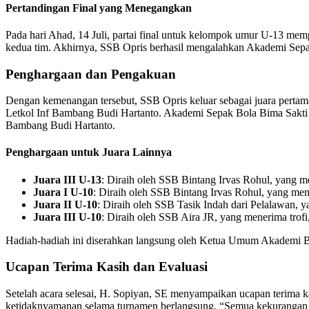
Pertandingan Final yang Menegangkan
Pada hari Ahad, 14 Juli, partai final untuk kelompok umur U-13 mem
kedua tim. Akhirnya, SSB Opris berhasil mengalahkan Akademi Sepak
Penghargaan dan Pengakuan
Dengan kemenangan tersebut, SSB Opris keluar sebagai juara pertama 
Letkol Inf Bambang Budi Hartanto. Akademi Sepak Bola Bima Sakti (B) 
Bambang Budi Hartanto.
Penghargaan untuk Juara Lainnya
Juara III U-13
: Diraih oleh SSB Bintang Irvas Rohul, yang mene
Juara I U-10
: Diraih oleh SSB Bintang Irvas Rohul, yang mener
Juara II U-10
: Diraih oleh SSB Tasik Indah dari Pelalawan, yan
Juara III U-10
: Diraih oleh SSB Aira JR, yang menerima trofi, 
Hadiah-hadiah ini diserahkan langsung oleh Ketua Umum Akademi B
Ucapan Terima Kasih dan Evaluasi
Setelah acara selesai, H. Sopiyan, SE menyampaikan ucapan terima ka
ketidaknyamanan selama turnamen berlangsung. “Semua kekurangan da