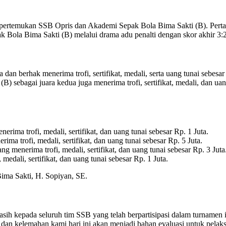
pertemukan SSB Opris dan Akademi Sepak Bola Bima Sakti (B). Pertand
 Bola Bima Sakti (B) melalui drama adu penalti dengan skor akhir 3:2
dan berhak menerima trofi, sertifikat, medali, serta uang tunai sebesa
sebagai juara kedua juga menerima trofi, sertifikat, medali, dan uang
rima trofi, medali, sertifikat, dan uang tunai sebesar Rp. 1 Juta.
ima trofi, medali, sertifikat, dan uang tunai sebesar Rp. 5 Juta.
g menerima trofi, medali, sertifikat, dan uang tunai sebesar Rp. 3 Juta
medali, sertifikat, dan uang tunai sebesar Rp. 1 Juta.
ima Sakti, H. Sopiyan, SE.
sih kepada seluruh tim SSB yang telah berpartisipasi dalam turnamen 
n kelemahan kami hari ini akan menjadi bahan evaluasi untuk pelaks