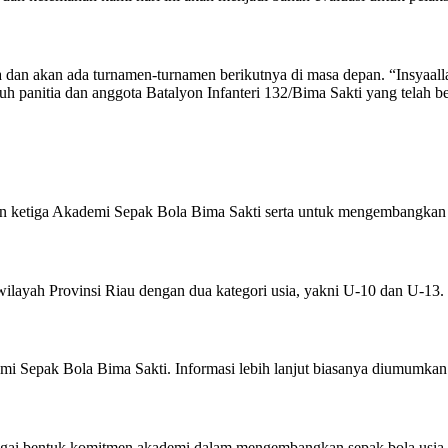
dan akan ada turnamen-turnamen berikutnya di masa depan. “Insyaal
ruh panitia dan anggota Batalyon Infanteri 132/Bima Sakti yang telah 
un ketiga Akademi Sepak Bola Bima Sakti serta untuk mengembangkan
wilayah Provinsi Riau dengan dua kategori usia, yakni U-10 dan U-13.
mi Sepak Bola Bima Sakti. Informasi lebih lanjut biasanya diumumkan 
agai bentuk komitmen akademi dalam mengembangkan sepak bola usia d