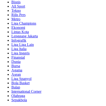
Bisnis
All Sport
Tekno
Rilis Pers
Metro
Liga Champions
Ekonomi
Lintas Kota
Lenggang Jakarta
Infografik
Liga Liga Lain
Liga Italia
Liga Inggris
Finansial
Dunia
Bursa
Agama
Asean
Liga Spanyol
Bola Basket
Balap
International Corner
Olahraga
Sepakbola