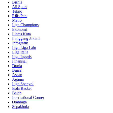
Bisnis
All Sport
Tekno
Rilis Pers
Metro
Liga Champions
Ekonomi
Lintas Kota
Lenggang Jakarta
Infografik
Liga Liga Lain
Liga Italia
Liga Inggris
Finansial
Dunia
Bursa
Asean
Agama
Liga Spanyol
Bola Basket
Balap
International Corner
Olahraga
Sepakbola