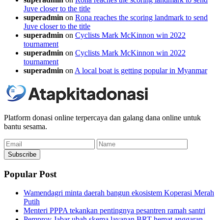
Juve closer to the title
superadmin
on
Rona reaches the scoring landmark to send
Juve closer to the title
superadmin
on
Cyclists Mark McKinnon win 2022
tournament
superadmin
on
Cyclists Mark McKinnon win 2022
tournament
superadmin
on
A local boat is getting popular in Myanmar
Platform donasi online terpercaya dan galang dana online untuk
bantu sesama.
Email
Name
Subscribe
Popular Post
Wamendagri minta daerah bangun ekosistem Koperasi Merah
Putih
Menteri PPPA tekankan pentingnya pesantren ramah santri
Pemprov Jabar ubah skema layanan BRT hemat anggaran