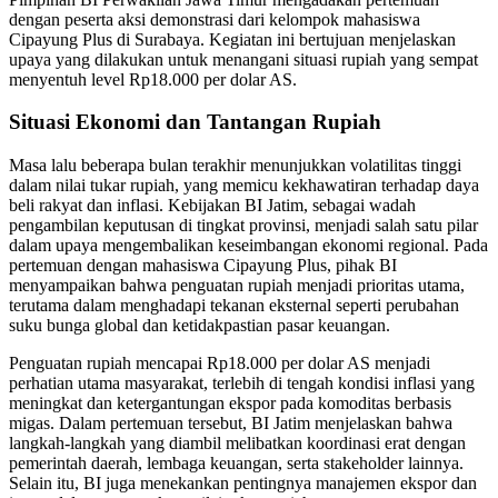
dengan peserta aksi demonstrasi dari kelompok mahasiswa
Cipayung Plus di Surabaya. Kegiatan ini bertujuan menjelaskan
upaya yang dilakukan untuk menangani situasi rupiah yang sempat
menyentuh level Rp18.000 per dolar AS.
Situasi Ekonomi dan Tantangan Rupiah
Masa lalu beberapa bulan terakhir menunjukkan volatilitas tinggi
dalam nilai tukar rupiah, yang memicu kekhawatiran terhadap daya
beli rakyat dan inflasi. Kebijakan BI Jatim, sebagai wadah
pengambilan keputusan di tingkat provinsi, menjadi salah satu pilar
dalam upaya mengembalikan keseimbangan ekonomi regional. Pada
pertemuan dengan mahasiswa Cipayung Plus, pihak BI
menyampaikan bahwa penguatan rupiah menjadi prioritas utama,
terutama dalam menghadapi tekanan eksternal seperti perubahan
suku bunga global dan ketidakpastian pasar keuangan.
Penguatan rupiah mencapai Rp18.000 per dolar AS menjadi
perhatian utama masyarakat, terlebih di tengah kondisi inflasi yang
meningkat dan ketergantungan ekspor pada komoditas berbasis
migas. Dalam pertemuan tersebut, BI Jatim menjelaskan bahwa
langkah-langkah yang diambil melibatkan koordinasi erat dengan
pemerintah daerah, lembaga keuangan, serta stakeholder lainnya.
Selain itu, BI juga menekankan pentingnya manajemen ekspor dan