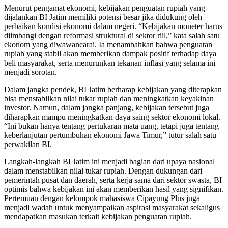
Menurut pengamat ekonomi, kebijakan penguatan rupiah yang
dijalankan BI Jatim memiliki potensi besar jika didukung oleh
perbaikan kondisi ekonomi dalam negeri. “Kebijakan moneter harus
diimbangi dengan reformasi struktural di sektor riil,” kata salah satu
ekonom yang diwawancarai. Ia menambahkan bahwa penguatan
rupiah yang stabil akan memberikan dampak positif terhadap daya
beli masyarakat, serta menurunkan tekanan inflasi yang selama ini
menjadi sorotan.
Dalam jangka pendek, BI Jatim berharap kebijakan yang diterapkan
bisa menstabilkan nilai tukar rupiah dan meningkatkan keyakinan
investor. Namun, dalam jangka panjang, kebijakan tersebut juga
diharapkan mampu meningkatkan daya saing sektor ekonomi lokal.
“Ini bukan hanya tentang pertukaran mata uang, tetapi juga tentang
keberlanjutan pertumbuhan ekonomi Jawa Timur,” tutur salah satu
perwakilan BI.
Langkah-langkah BI Jatim ini menjadi bagian dari upaya nasional
dalam menstabilkan nilai tukar rupiah. Dengan dukungan dari
pemerintah pusat dan daerah, serta kerja sama dari sektor swasta, BI
optimis bahwa kebijakan ini akan memberikan hasil yang signifikan.
Pertemuan dengan kelompok mahasiswa Cipayung Plus juga
menjadi wadah untuk menyampaikan aspirasi masyarakat sekaligus
mendapatkan masukan terkait kebijakan penguatan rupiah.