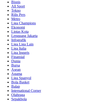
Bisnis
All Sport
Tekno
Rilis Pers
Metro
Liga Champions
Ekonomi
Lintas Kota
Lenggang Jakarta
Infografik
Liga Liga Lain
Liga Italia
Liga Inggris
Finansial
Dunia
Bursa
Asean
Agama
Liga Spanyol
Bola Basket
Balap
International Corner
Olahraga
Sepakbola