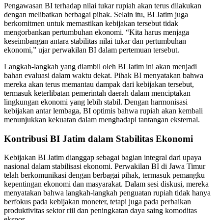
Pengawasan BI terhadap nilai tukar rupiah akan terus dilakukan
dengan melibatkan berbagai pihak. Selain itu, BI Jatim juga
berkomitmen untuk memastikan kebijakan tersebut tidak
mengorbankan pertumbuhan ekonomi. “Kita harus menjaga
keseimbangan antara stabilitas nilai tukar dan pertumbuhan
ekonomi,” ujar perwakilan BI dalam pertemuan tersebut.
Langkah-langkah yang diambil oleh BI Jatim ini akan menjadi
bahan evaluasi dalam waktu dekat. Pihak BI menyatakan bahwa
mereka akan terus memantau dampak dari kebijakan tersebut,
termasuk keterlibatan pemerintah daerah dalam menciptakan
lingkungan ekonomi yang lebih stabil. Dengan harmonisasi
kebijakan antar lembaga, BI optimis bahwa rupiah akan kembali
menunjukkan kekuatan dalam menghadapi tantangan eksternal.
Kontribusi BI Jatim dalam Stabilitas Ekonomi
Kebijakan BI Jatim dianggap sebagai bagian integral dari upaya
nasional dalam stabilisasi ekonomi. Perwakilan BI di Jawa Timur
telah berkomunikasi dengan berbagai pihak, termasuk pemangku
kepentingan ekonomi dan masyarakat. Dalam sesi diskusi, mereka
menyatakan bahwa langkah-langkah penguatan rupiah tidak hanya
berfokus pada kebijakan moneter, tetapi juga pada perbaikan
produktivitas sektor riil dan peningkatan daya saing komoditas
ekspor.