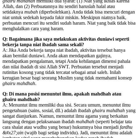
ghairu mahdhah
memiliki dua syarat: (1) Niat yang ikhlas karena
Allah, dan (2) Perbuatannya itu sendiri haruslah halal atau
setidaknya
mubah
(diperbolehkan). Anda tidak bisa mencuri dengan
niat untuk sedekah kepada fakir miskin. Meskipun niatnya baik,
perbuatan mencuri itu sendiri sudah haram. Niat yang baik tidak bisa
menghalalkan cara yang haram.
Q: Bagaimana jika saya melakukan aktivitas duniawi seperti
bekerja tanpa niat ibadah sama sekali?
A: Jika Anda bekerja tanpa niat ibadah, aktivitas tersebut hanya
akan bernilai duniawi. Anda akan mendapatkan gajinya,
mendapatkan pengalaman, tetapi Anda kehilangan dimensi pahala
dan nilai ibadah di sisi Allah SWT. Perbuatan tersebut menjadi
rutinitas kosong yang tidak tercatat sebagai amal saleh. Inilah
kerugian besar bagi seorang Muslim yang tidak memahami konsep
ghairu mahdhah
.
Q: Di mana posisi menuntut ilmu, apakah mahdhah atau
ghairu mahdhah?
A: Menuntut ilmu memiliki dua sisi. Secara umum, menuntut ilmu
pengetahuan (sains, sosial, dll.) adalah ibadah
ghairu mahdhah
yang
sangat dianjurkan. Namun, menuntut ilmu agama yang berkaitan
langsung dengan pelaksanaan ibadah
mahdhah
(seperti belajar tata
cara shalat atau wudhu yang benar) hukumnya bisa menjadi
fardhu
&#x27;ain
(wajib bagi setiap individu). Jadi, menuntut ilmu adalah