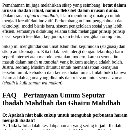
Pemahaman ini juga melahirkan sikap yang seimbang:
ketat dalam
urusan ibadah ritual, namun fleksibel dalam urusan dunia.
Dalam ranah
ghairu mahdhah
, Islam mendorong umatnya untuk
menjadi kreatif dan inovatif. Perkembangan ilmu pengetahuan dan
teknologi, model bisnis baru, sistem pengelolaan sosial yang lebih
efisien, semuanya didukung selama tidak melanggar prinsip-prinsip
dasar seperti keadilan, kejujuran, dan tidak merugikan orang lain.
Sikap ini menghindarkan umat Islam dari kejumudan (stagnasi) dan
sikap anti-kemajuan. Kita tidak perlu alergi dengan teknologi baru
seperti internet atau metode pertanian modern, karena semua itu
masuk dalam ranah
muamalah
yang hukum asalnya adalah boleh.
Justru, seorang Muslim dituntut untuk memanfaatkan kemajuan
tersebut untuk kebaikan dan kemaslahatan umat. Inilah bukti bahwa
Islam adalah agama yang dinamis dan relevan untuk semua zaman
(
shalih li kulli zaman wa makan
).
FAQ – Pertanyaan Umum Seputar
Ibadah Mahdhah dan Ghairu Mahdhah
Q: Apakah niat baik cukup untuk mengubah perbuatan haram
menjadi ibadah?
A:
Tidak.
Ini adalah kesalahpahaman yang sering terjadi. Ibadah