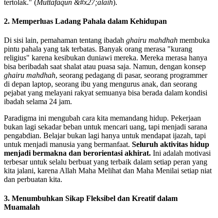
tertolak." (
Muttafaqun &#x27;alaih
).
2. Memperluas Ladang Pahala dalam Kehidupan
Di sisi lain, pemahaman tentang ibadah
ghairu mahdhah
membuka
pintu pahala yang tak terbatas. Banyak orang merasa "kurang
religius" karena kesibukan duniawi mereka. Mereka merasa hanya
bisa beribadah saat shalat atau puasa saja. Namun, dengan konsep
ghairu mahdhah
, seorang pedagang di pasar, seorang programmer
di depan laptop, seorang ibu yang mengurus anak, dan seorang
pejabat yang melayani rakyat semuanya bisa berada dalam kondisi
ibadah selama 24 jam.
Paradigma ini mengubah cara kita memandang hidup. Pekerjaan
bukan lagi sekadar beban untuk mencari uang, tapi menjadi sarana
pengabdian. Belajar bukan lagi hanya untuk mendapat ijazah, tapi
untuk menjadi manusia yang bermanfaat.
Seluruh aktivitas hidup
menjadi bermakna dan berorientasi akhirat.
Ini adalah motivasi
terbesar untuk selalu berbuat yang terbaik dalam setiap peran yang
kita jalani, karena Allah Maha Melihat dan Maha Menilai setiap niat
dan perbuatan kita.
3. Menumbuhkan Sikap Fleksibel dan Kreatif dalam
Muamalah