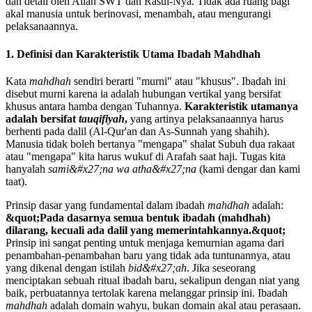
dan detail oleh Allah SWT dan Rasul-Nya. Tidak ada ruang bagi
akal manusia untuk berinovasi, menambah, atau mengurangi
pelaksanaannya.
1. Definisi dan Karakteristik Utama Ibadah Mahdhah
Kata
mahdhah
sendiri berarti "murni" atau "khusus". Ibadah ini
disebut murni karena ia adalah hubungan vertikal yang bersifat
khusus antara hamba dengan Tuhannya.
Karakteristik utamanya
adalah bersifat
tauqifiyah
,
yang artinya pelaksanaannya harus
berhenti pada dalil (Al-Qur'an dan As-Sunnah yang shahih).
Manusia tidak boleh bertanya "mengapa" shalat Subuh dua rakaat
atau "mengapa" kita harus wukuf di Arafah saat haji. Tugas kita
hanyalah
sami&#x27;na wa atha&#x27;na
(kami dengar dan kami
taat).
Prinsip dasar yang fundamental dalam ibadah
mahdhah
adalah:
&quot;Pada dasarnya semua bentuk ibadah (mahdhah)
dilarang, kecuali ada dalil yang memerintahkannya.&quot;
Prinsip ini sangat penting untuk menjaga kemurnian agama dari
penambahan-penambahan baru yang tidak ada tuntunannya, atau
yang dikenal dengan istilah
bid&#x27;ah
. Jika seseorang
menciptakan sebuah ritual ibadah baru, sekalipun dengan niat yang
baik, perbuatannya tertolak karena melanggar prinsip ini. Ibadah
mahdhah
adalah domain wahyu, bukan domain akal atau perasaan.