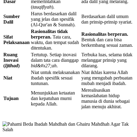
Dasar
memerintahkan
ada dalil yang melarang.
(
tauqifiyah
).
Harus berdasarkan dalil
Sumber
Berdasarkan dalil umum
yang jelas dan spesifik
Dalil
dan prinsip-prinsip syariat.
(Al-Qur'an & Sunnah).
Rasionalitas tidak
Rasionalitas berperan.
Sifat
berperan.
Tata cara,
Bentuk dan cara bisa
Pelaksanaan
waktu, dan tempat sudah
berkembang sesuai zaman.
ditentukan.
Ruang
Tertutup. Setiap inovasi
Terbuka luas, selama tidak
Inovasi
dalam tata cara dianggap
melanggar prinsip yang
(
Ijtihad
)
bid&#x27;ah
.
dilarang.
Niat untuk melaksanakan
Niat ikhlas karena Allah
Niat
ibadah spesifik sesuai
yang mengubah perbuatan
tuntunan.
mubah menjadi ibadah.
Merealisasikan
Menunjukkan ketaatan
kemaslahatan hidup
Tujuan
dan kepatuhan murni
manusia di dunia sebagai
kepada Allah.
jalan menuju akhirat.