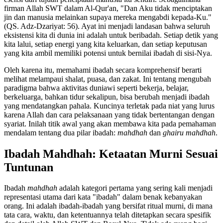
firman Allah SWT dalam Al-Qur'an, "Dan Aku tidak menciptakan
jin dan manusia melainkan supaya mereka mengabdi kepada-Ku."
(QS. Adz-Dzariyat: 56). Ayat ini menjadi landasan bahwa seluruh
eksistensi kita di dunia ini adalah untuk beribadah. Setiap detik yang
kita lalui, setiap energi yang kita keluarkan, dan setiap keputusan
yang kita ambil memiliki potensi untuk bernilai ibadah di sisi-Nya.
Oleh karena itu, memahami ibadah secara komprehensif berarti
melihat melampaui shalat, puasa, dan zakat. Ini tentang mengubah
paradigma bahwa aktivitas duniawi seperti bekerja, belajar,
berkeluarga, bahkan tidur sekalipun, bisa berubah menjadi ibadah
yang mendatangkan pahala. Kuncinya terletak pada niat yang lurus
karena Allah dan cara pelaksanaan yang tidak bertentangan dengan
syariat. Inilah titik awal yang akan membawa kita pada pemahaman
mendalam tentang dua pilar ibadah:
mahdhah
dan
ghairu mahdhah
.
Ibadah Mahdhah: Ketaatan Murni Sesuai
Tuntunan
Ibadah
mahdhah
adalah kategori pertama yang sering kali menjadi
representasi utama dari kata "ibadah" dalam benak kebanyakan
orang. Ini adalah ibadah-ibadah yang bersifat ritual murni, di mana
tata cara, waktu, dan ketentuannya telah ditetapkan secara spesifik