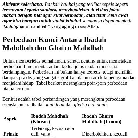
Aktivitas sederhana:
Bahkan hal-hal yang terlihat sepele seperti
tersenyum kepada saudara, menyingkirkan duri dari jalan,
makan dengan niat agar kuat beribadah, atau tidur lebih awal
agar bisa bangun untuk shalat tahajud
semuanya dapat menjadi
ibadah
ghairu mahdhah* yang agung di sisi Allah.
Perbedaan Kunci Antara Ibadah
Mahdhah dan Ghairu Mahdhah
Untuk memperjelas pemahaman, sangat penting untuk memetakan
perbedaan fundamental antara kedua jenis ibadah ini secara
berdampingan. Perbedaan ini bukan hanya teoretis, tetapi memiliki
dampak praktis yang sangat signifikan dalam cara kita beragama dan
menjalani hidup. Tabel berikut merangkum poin-poin perbedaan
utama tersebut.
Berikut adalah tabel perbandingan yang merangkum perbedaan
esensial antara ibadah
mahdhah
dan
ghairu mahdhah
:
Ibadah Mahdhah
Ibadah Ghairu
Aspek
(Khusus)
Mahdhah (Umum)
Terlarang, kecuali ada
Prinsip
dalil yang
Diperbolehkan, kecuali