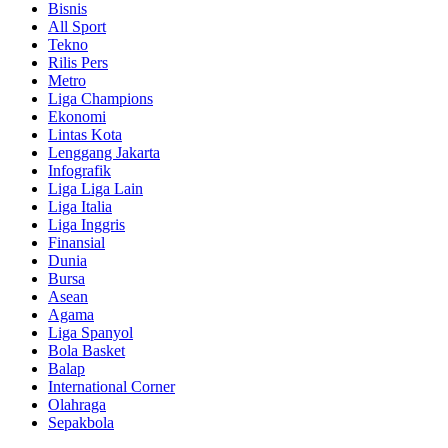
Bisnis
All Sport
Tekno
Rilis Pers
Metro
Liga Champions
Ekonomi
Lintas Kota
Lenggang Jakarta
Infografik
Liga Liga Lain
Liga Italia
Liga Inggris
Finansial
Dunia
Bursa
Asean
Agama
Liga Spanyol
Bola Basket
Balap
International Corner
Olahraga
Sepakbola