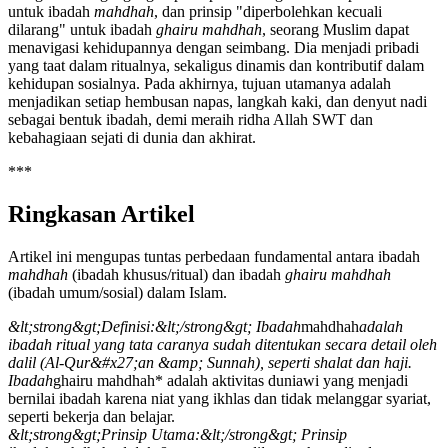
untuk ibadah
mahdhah
, dan prinsip "diperbolehkan kecuali
dilarang" untuk ibadah
ghairu mahdhah
, seorang Muslim dapat
menavigasi kehidupannya dengan seimbang. Dia menjadi pribadi
yang taat dalam ritualnya, sekaligus dinamis dan kontributif dalam
kehidupan sosialnya. Pada akhirnya, tujuan utamanya adalah
menjadikan setiap hembusan napas, langkah kaki, dan denyut nadi
sebagai bentuk ibadah, demi meraih ridha Allah SWT dan
kebahagiaan sejati di dunia dan akhirat.
***
Ringkasan Artikel
Artikel ini mengupas tuntas perbedaan fundamental antara ibadah
mahdhah
(ibadah khusus/ritual) dan ibadah
ghairu mahdhah
(ibadah umum/sosial) dalam Islam.
&lt;strong&gt;Definisi:&lt;/strong&gt; Ibadah
mahdhah
adalah
ibadah ritual yang tata caranya sudah ditentukan secara detail oleh
dalil (Al-Qur&#x27;an &amp; Sunnah), seperti shalat dan haji.
Ibadah
ghairu mahdhah* adalah aktivitas duniawi yang menjadi
bernilai ibadah karena niat yang ikhlas dan tidak melanggar syariat,
seperti bekerja dan belajar.
&lt;strong&gt;Prinsip Utama:&lt;/strong&gt; Prinsip