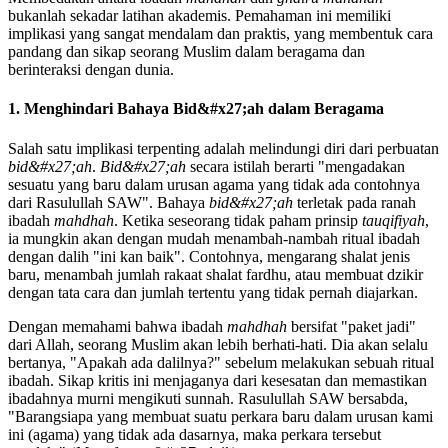
bukanlah sekadar latihan akademis. Pemahaman ini memiliki
implikasi yang sangat mendalam dan praktis, yang membentuk cara
pandang dan sikap seorang Muslim dalam beragama dan
berinteraksi dengan dunia.
1. Menghindari Bahaya Bid&#x27;ah dalam Beragama
Salah satu implikasi terpenting adalah melindungi diri dari perbuatan
bid&#x27;ah
.
Bid&#x27;ah
secara istilah berarti "mengadakan
sesuatu yang baru dalam urusan agama yang tidak ada contohnya
dari Rasulullah SAW". Bahaya
bid&#x27;ah
terletak pada ranah
ibadah
mahdhah
. Ketika seseorang tidak paham prinsip
tauqifiyah
,
ia mungkin akan dengan mudah menambah-nambah ritual ibadah
dengan dalih "ini kan baik". Contohnya, mengarang shalat jenis
baru, menambah jumlah rakaat shalat fardhu, atau membuat dzikir
dengan tata cara dan jumlah tertentu yang tidak pernah diajarkan.
Dengan memahami bahwa ibadah
mahdhah
bersifat "paket jadi"
dari Allah, seorang Muslim akan lebih berhati-hati. Dia akan selalu
bertanya, "Apakah ada dalilnya?" sebelum melakukan sebuah ritual
ibadah. Sikap kritis ini menjaganya dari kesesatan dan memastikan
ibadahnya murni mengikuti sunnah. Rasulullah SAW bersabda,
"Barangsiapa yang membuat suatu perkara baru dalam urusan kami
ini (agama) yang tidak ada dasarnya, maka perkara tersebut