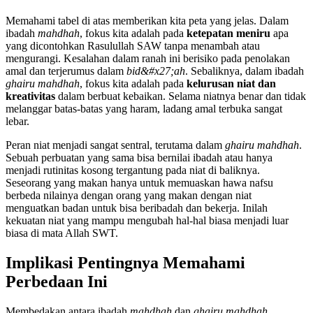
Memahami tabel di atas memberikan kita peta yang jelas. Dalam
ibadah
mahdhah
, fokus kita adalah pada
ketepatan meniru
apa
yang dicontohkan Rasulullah SAW tanpa menambah atau
mengurangi. Kesalahan dalam ranah ini berisiko pada penolakan
amal dan terjerumus dalam
bid&#x27;ah
. Sebaliknya, dalam ibadah
ghairu mahdhah
, fokus kita adalah pada
kelurusan niat dan
kreativitas
dalam berbuat kebaikan. Selama niatnya benar dan tidak
melanggar batas-batas yang haram, ladang amal terbuka sangat
lebar.
Peran niat menjadi sangat sentral, terutama dalam
ghairu mahdhah
.
Sebuah perbuatan yang sama bisa bernilai ibadah atau hanya
menjadi rutinitas kosong tergantung pada niat di baliknya.
Seseorang yang makan hanya untuk memuaskan hawa nafsu
berbeda nilainya dengan orang yang makan dengan niat
menguatkan badan untuk bisa beribadah dan bekerja. Inilah
kekuatan niat yang mampu mengubah hal-hal biasa menjadi luar
biasa di mata Allah SWT.
Implikasi Pentingnya Memahami
Perbedaan Ini
Membedakan antara ibadah
mahdhah
dan
ghairu mahdhah