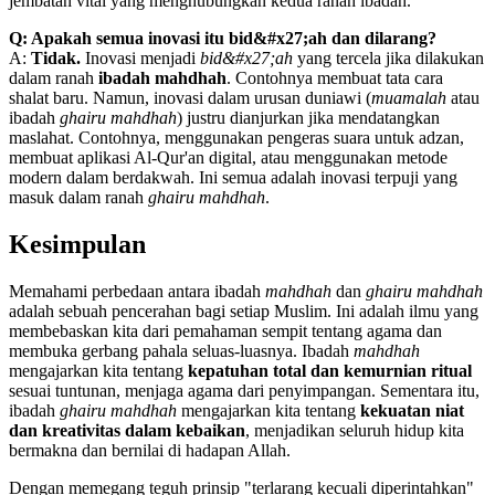
jembatan vital yang menghubungkan kedua ranah ibadah.
Q: Apakah semua inovasi itu bid&#x27;ah dan dilarang?
A:
Tidak.
Inovasi menjadi
bid&#x27;ah
yang tercela jika dilakukan
dalam ranah
ibadah mahdhah
. Contohnya membuat tata cara
shalat baru. Namun, inovasi dalam urusan duniawi (
muamalah
atau
ibadah
ghairu mahdhah
) justru dianjurkan jika mendatangkan
maslahat. Contohnya, menggunakan pengeras suara untuk adzan,
membuat aplikasi Al-Qur'an digital, atau menggunakan metode
modern dalam berdakwah. Ini semua adalah inovasi terpuji yang
masuk dalam ranah
ghairu mahdhah
.
Kesimpulan
Memahami perbedaan antara ibadah
mahdhah
dan
ghairu mahdhah
adalah sebuah pencerahan bagi setiap Muslim. Ini adalah ilmu yang
membebaskan kita dari pemahaman sempit tentang agama dan
membuka gerbang pahala seluas-luasnya. Ibadah
mahdhah
mengajarkan kita tentang
kepatuhan total dan kemurnian ritual
sesuai tuntunan, menjaga agama dari penyimpangan. Sementara itu,
ibadah
ghairu mahdhah
mengajarkan kita tentang
kekuatan niat
dan kreativitas dalam kebaikan
, menjadikan seluruh hidup kita
bermakna dan bernilai di hadapan Allah.
Dengan memegang teguh prinsip "terlarang kecuali diperintahkan"