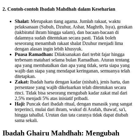
2. Contoh-contoh Ibadah Mahdhah dalam Keseharian
Shalat:
Merupakan tiang agama. Jumlah rakaat, waktu
pelaksanaan (Subuh, Dzuhur, Ashar, Maghrib, Isya), gerakan
(takbiratul ihram hingga salam), dan bacaan-bacaan di
dalamnya sudah ditentukan secara pasti. Tidak boleh
seseorang menambah rakaat shalat Dzuhur menjadi lima
dengan alasan ingin lebih khusyuk.
Puasa Ramadhan:
Dilaksanakan dari terbit fajar hingga
terbenam matahari selama bulan Ramadhan. Aturan tentang
apa yang membatalkan dan apa yang tidak, serta siapa yang
wajib dan siapa yang mendapat keringanan, semuanya telah
ditetapkan.
Zakat:
Ibadah harta dengan kadar (nishab), jenis harta, dan
persentase yang wajib dikeluarkan telah ditentukan secara
rinci. Tidak bisa seseorang mengubah kadar zakat mal dari
2,5% menjadi 5% atas inisiatif pribadi.
Haji:
Puncak dari ibadah ritual, dengan manasik yang sangat
terperinci, mulai dari ihram, wukuf di Arafah, thawaf, sa'i,
hingga tahallul. Urutan dan tata caranya tidak dapat diubah
sama sekali.
Ibadah Ghairu Mahdhah: Mengubah