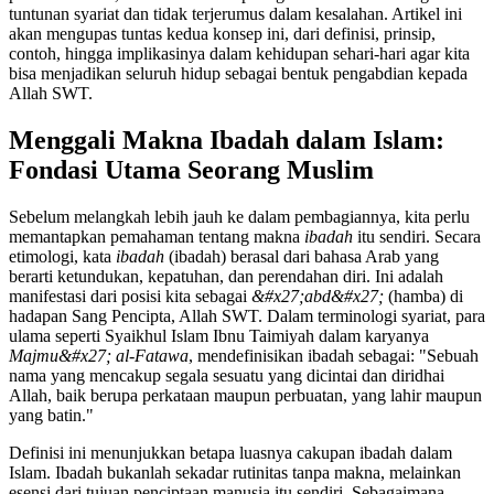
tuntunan syariat dan tidak terjerumus dalam kesalahan. Artikel ini
akan mengupas tuntas kedua konsep ini, dari definisi, prinsip,
contoh, hingga implikasinya dalam kehidupan sehari-hari agar kita
bisa menjadikan seluruh hidup sebagai bentuk pengabdian kepada
Allah SWT.
Menggali Makna Ibadah dalam Islam:
Fondasi Utama Seorang Muslim
Sebelum melangkah lebih jauh ke dalam pembagiannya, kita perlu
memantapkan pemahaman tentang makna
ibadah
itu sendiri. Secara
etimologi, kata
ibadah
(ibadah) berasal dari bahasa Arab yang
berarti ketundukan, kepatuhan, dan perendahan diri. Ini adalah
manifestasi dari posisi kita sebagai
&#x27;abd&#x27;
(hamba) di
hadapan Sang Pencipta, Allah SWT. Dalam terminologi syariat, para
ulama seperti Syaikhul Islam Ibnu Taimiyah dalam karyanya
Majmu&#x27; al-Fatawa
, mendefinisikan ibadah sebagai: "Sebuah
nama yang mencakup segala sesuatu yang dicintai dan diridhai
Allah, baik berupa perkataan maupun perbuatan, yang lahir maupun
yang batin."
Definisi ini menunjukkan betapa luasnya cakupan ibadah dalam
Islam. Ibadah bukanlah sekadar rutinitas tanpa makna, melainkan
esensi dari tujuan penciptaan manusia itu sendiri. Sebagaimana