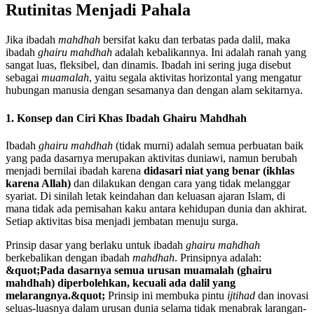
Rutinitas Menjadi Pahala
Jika ibadah
mahdhah
bersifat kaku dan terbatas pada dalil, maka
ibadah
ghairu mahdhah
adalah kebalikannya. Ini adalah ranah yang
sangat luas, fleksibel, dan dinamis. Ibadah ini sering juga disebut
sebagai
muamalah
, yaitu segala aktivitas horizontal yang mengatur
hubungan manusia dengan sesamanya dan dengan alam sekitarnya.
1. Konsep dan Ciri Khas Ibadah Ghairu Mahdhah
Ibadah
ghairu mahdhah
(tidak murni) adalah semua perbuatan baik
yang pada dasarnya merupakan aktivitas duniawi, namun berubah
menjadi bernilai ibadah karena
didasari niat yang benar (ikhlas
karena Allah)
dan dilakukan dengan cara yang tidak melanggar
syariat. Di sinilah letak keindahan dan keluasan ajaran Islam, di
mana tidak ada pemisahan kaku antara kehidupan dunia dan akhirat.
Setiap aktivitas bisa menjadi jembatan menuju surga.
Prinsip dasar yang berlaku untuk ibadah
ghairu mahdhah
berkebalikan dengan ibadah
mahdhah
. Prinsipnya adalah:
&quot;Pada dasarnya semua urusan muamalah (ghairu
mahdhah) diperbolehkan, kecuali ada dalil yang
melarangnya.&quot;
Prinsip ini membuka pintu
ijtihad
dan inovasi
seluas-luasnya dalam urusan dunia selama tidak menabrak larangan-