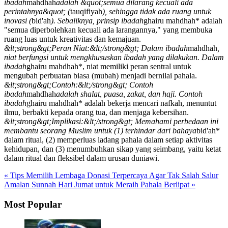
ibadah
mahdhah
adalah &quot;semua dilarang kecuali ada
perintahnya&quot; (
tauqifiyah
), sehingga tidak ada ruang untuk
inovasi (
bid'ah
). Sebaliknya, prinsip ibadah
ghairu mahdhah* adalah
"semua diperbolehkan kecuali ada larangannya," yang membuka
ruang luas untuk kreativitas dan kemajuan.
&lt;strong&gt;Peran Niat:&lt;/strong&gt; Dalam ibadah
mahdhah
,
niat berfungsi untuk mengkhususkan ibadah yang dilakukan. Dalam
ibadah
ghairu mahdhah*, niat memiliki peran sentral untuk
mengubah perbuatan biasa (mubah) menjadi bernilai pahala.
&lt;strong&gt;Contoh:&lt;/strong&gt; Contoh
ibadah
mahdhah
adalah shalat, puasa, zakat, dan haji. Contoh
ibadah
ghairu mahdhah* adalah bekerja mencari nafkah, menuntut
ilmu, berbakti kepada orang tua, dan menjaga kebersihan.
&lt;strong&gt;Implikasi:&lt;/strong&gt; Memahami perbedaan ini
membantu seorang Muslim untuk (1) terhindar dari bahaya
bid'ah*
dalam ritual, (2) memperluas ladang pahala dalam setiap aktivitas
kehidupan, dan (3) menumbuhkan sikap yang seimbang, yaitu ketat
dalam ritual dan fleksibel dalam urusan duniawi.
« Tips Memilih Lembaga Donasi Terpercaya Agar Tak Salah Salur
Amalan Sunnah Hari Jumat untuk Meraih Pahala Berlipat »
Most Popular