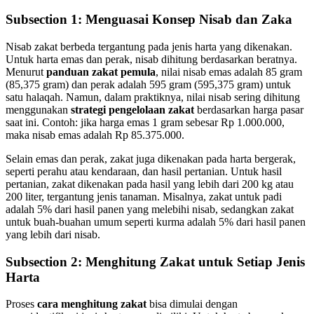
Subsection 1: Menguasai Konsep Nisab dan Zaka
Nisab zakat berbeda tergantung pada jenis harta yang dikenakan.
Untuk harta emas dan perak, nisab dihitung berdasarkan beratnya.
Menurut
panduan zakat pemula
, nilai nisab emas adalah 85 gram
(85,375 gram) dan perak adalah 595 gram (595,375 gram) untuk
satu halaqah. Namun, dalam praktiknya, nilai nisab sering dihitung
menggunakan
strategi pengelolaan zakat
berdasarkan harga pasar
saat ini. Contoh: jika harga emas 1 gram sebesar Rp 1.000.000,
maka nisab emas adalah Rp 85.375.000.
Selain emas dan perak, zakat juga dikenakan pada harta bergerak,
seperti perahu atau kendaraan, dan hasil pertanian. Untuk hasil
pertanian, zakat dikenakan pada hasil yang lebih dari 200 kg atau
200 liter, tergantung jenis tanaman. Misalnya, zakat untuk padi
adalah 5% dari hasil panen yang melebihi nisab, sedangkan zakat
untuk buah-buahan umum seperti kurma adalah 5% dari hasil panen
yang lebih dari nisab.
Subsection 2: Menghitung Zakat untuk Setiap Jenis
Harta
Proses
cara menghitung zakat
bisa dimulai dengan