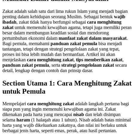
Zakat adalah salah satu dari lima rukun Islam yang menjadi bagian
penting dalam kehidupan seorang Muslim. Sebagai bentuk
wajib
ibadah
, zakat tidak hanya berfungsi sebagai
cara menghitung
zakat
untuk memenuhi kewajiban agama, tetapi juga memiliki peran
besar dalam membangun keadilan sosial dan mendorong
pertumbuhan ekonomi dalam
manfaat zakat dalam masyarakat
.
Bagi pemula, memahami
panduan zakat pemula
bisa menjadi
tantangan, tetapi dengan strategi pengelolaan zakat yang tepat,
proses ini bisa lebih mudah dan bermanfaat. Artikel ini akan
menjelaskan
cara menghitung zakat
,
tips memberikan zakat
,
panduan zakat pemula
, serta
strategi pengelolaan zakat
secara
detail, lengkap dengan contoh dan prinsip dasar.
Section Utama 1: Cara Menghitung Zakat
untuk Pemula
Mempelajari
cara menghitung zakat
adalah langkah pertama bagi
siapa pun yang ingin memenuhi kewajiban agama ini. Zakat
dikenakan pada harta yang mencapai
nisab
dan telah disimpan
selama
haram
(1 halaqah atau 1 tahun). Nisab adalah batas minimal
harta yang wajib dikeluarkan zakatnya, dan nilai ini berlaku untuk
berbagai jenis harta, seperti emas, perak, atau hasil pertanian.