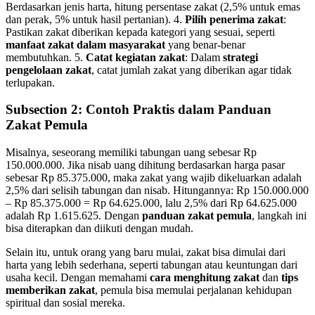
Berdasarkan jenis harta, hitung persentase zakat (2,5% untuk emas
dan perak, 5% untuk hasil pertanian). 4.
Pilih penerima zakat
:
Pastikan zakat diberikan kepada kategori yang sesuai, seperti
manfaat zakat dalam masyarakat
yang benar-benar
membutuhkan. 5.
Catat kegiatan zakat
: Dalam
strategi
pengelolaan zakat
, catat jumlah zakat yang diberikan agar tidak
terlupakan.
Subsection 2: Contoh Praktis dalam Panduan
Zakat Pemula
Misalnya, seseorang memiliki tabungan uang sebesar Rp
150.000.000. Jika nisab uang dihitung berdasarkan harga pasar
sebesar Rp 85.375.000, maka zakat yang wajib dikeluarkan adalah
2,5% dari selisih tabungan dan nisab. Hitungannya: Rp 150.000.000
– Rp 85.375.000 = Rp 64.625.000, lalu 2,5% dari Rp 64.625.000
adalah Rp 1.615.625. Dengan
panduan zakat pemula
, langkah ini
bisa diterapkan dan diikuti dengan mudah.
Selain itu, untuk orang yang baru mulai, zakat bisa dimulai dari
harta yang lebih sederhana, seperti tabungan atau keuntungan dari
usaha kecil. Dengan memahami
cara menghitung zakat
dan
tips
memberikan zakat
, pemula bisa memulai perjalanan kehidupan
spiritual dan sosial mereka.