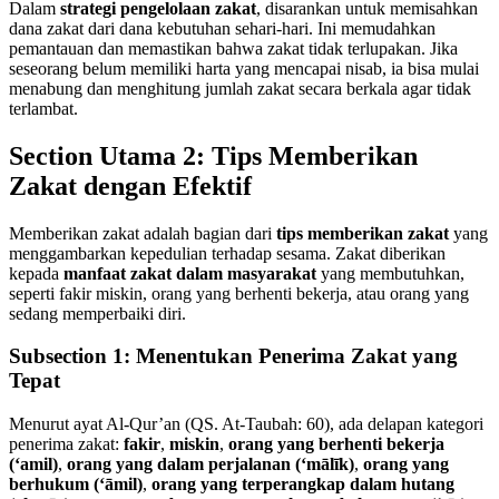
Dalam
strategi pengelolaan zakat
, disarankan untuk memisahkan
dana zakat dari dana kebutuhan sehari-hari. Ini memudahkan
pemantauan dan memastikan bahwa zakat tidak terlupakan. Jika
seseorang belum memiliki harta yang mencapai nisab, ia bisa mulai
menabung dan menghitung jumlah zakat secara berkala agar tidak
terlambat.
Section Utama 2: Tips Memberikan
Zakat dengan Efektif
Memberikan zakat adalah bagian dari
tips memberikan zakat
yang
menggambarkan kepedulian terhadap sesama. Zakat diberikan
kepada
manfaat zakat dalam masyarakat
yang membutuhkan,
seperti fakir miskin, orang yang berhenti bekerja, atau orang yang
sedang memperbaiki diri.
Subsection 1: Menentukan Penerima Zakat yang
Tepat
Menurut ayat Al-Qur’an (QS. At-Taubah: 60), ada delapan kategori
penerima zakat:
fakir
,
miskin
,
orang yang berhenti bekerja
(‘amil)
,
orang yang dalam perjalanan (‘mālīk)
,
orang yang
berhukum (‘āmil)
,
orang yang terperangkap dalam hutang