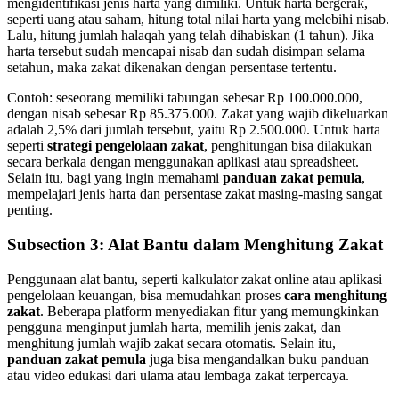
mengidentifikasi jenis harta yang dimiliki. Untuk harta bergerak,
seperti uang atau saham, hitung total nilai harta yang melebihi nisab.
Lalu, hitung jumlah halaqah yang telah dihabiskan (1 tahun). Jika
harta tersebut sudah mencapai nisab dan sudah disimpan selama
setahun, maka zakat dikenakan dengan persentase tertentu.
Contoh: seseorang memiliki tabungan sebesar Rp 100.000.000,
dengan nisab sebesar Rp 85.375.000. Zakat yang wajib dikeluarkan
adalah 2,5% dari jumlah tersebut, yaitu Rp 2.500.000. Untuk harta
seperti
strategi pengelolaan zakat
, penghitungan bisa dilakukan
secara berkala dengan menggunakan aplikasi atau spreadsheet.
Selain itu, bagi yang ingin memahami
panduan zakat pemula
,
mempelajari jenis harta dan persentase zakat masing-masing sangat
penting.
Subsection 3: Alat Bantu dalam Menghitung Zakat
Penggunaan alat bantu, seperti kalkulator zakat online atau aplikasi
pengelolaan keuangan, bisa memudahkan proses
cara menghitung
zakat
. Beberapa platform menyediakan fitur yang memungkinkan
pengguna menginput jumlah harta, memilih jenis zakat, dan
menghitung jumlah wajib zakat secara otomatis. Selain itu,
panduan zakat pemula
juga bisa mengandalkan buku panduan
atau video edukasi dari ulama atau lembaga zakat terpercaya.