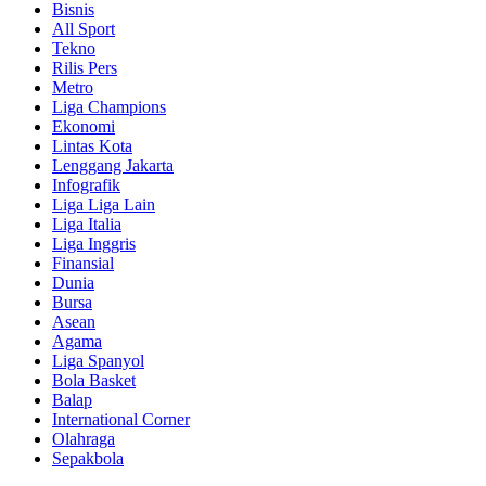
Bisnis
All Sport
Tekno
Rilis Pers
Metro
Liga Champions
Ekonomi
Lintas Kota
Lenggang Jakarta
Infografik
Liga Liga Lain
Liga Italia
Liga Inggris
Finansial
Dunia
Bursa
Asean
Agama
Liga Spanyol
Bola Basket
Balap
International Corner
Olahraga
Sepakbola