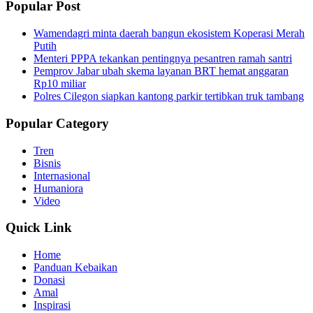
Popular Post
Wamendagri minta daerah bangun ekosistem Koperasi Merah
Putih
Menteri PPPA tekankan pentingnya pesantren ramah santri
Pemprov Jabar ubah skema layanan BRT hemat anggaran
Rp10 miliar
Polres Cilegon siapkan kantong parkir tertibkan truk tambang
Popular Category
Tren
Bisnis
Internasional
Humaniora
Video
Quick Link
Home
Panduan Kebaikan
Donasi
Amal
Inspirasi