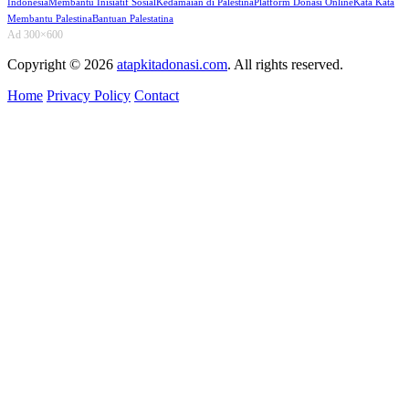
Indonesia
Membantu Inisiatif Sosial
Kedamaian di Palestina
Platform Donasi Online
Kata Kata
Membantu Palestina
Bantuan Palestatina
Ad 300×600
Copyright © 2026
atapkitadonasi.com
. All rights reserved.
Home
Privacy Policy
Contact