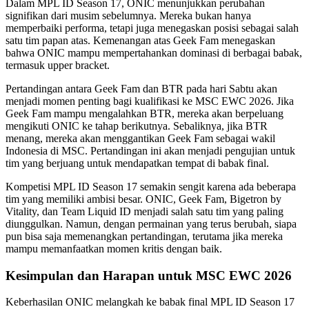
Dalam MPL ID Season 17, ONIC menunjukkan perubahan
signifikan dari musim sebelumnya. Mereka bukan hanya
memperbaiki performa, tetapi juga menegaskan posisi sebagai salah
satu tim papan atas. Kemenangan atas Geek Fam menegaskan
bahwa ONIC mampu mempertahankan dominasi di berbagai babak,
termasuk upper bracket.
Pertandingan antara Geek Fam dan BTR pada hari Sabtu akan
menjadi momen penting bagi kualifikasi ke MSC EWC 2026. Jika
Geek Fam mampu mengalahkan BTR, mereka akan berpeluang
mengikuti ONIC ke tahap berikutnya. Sebaliknya, jika BTR
menang, mereka akan menggantikan Geek Fam sebagai wakil
Indonesia di MSC. Pertandingan ini akan menjadi pengujian untuk
tim yang berjuang untuk mendapatkan tempat di babak final.
Kompetisi MPL ID Season 17 semakin sengit karena ada beberapa
tim yang memiliki ambisi besar. ONIC, Geek Fam, Bigetron by
Vitality, dan Team Liquid ID menjadi salah satu tim yang paling
diunggulkan. Namun, dengan permainan yang terus berubah, siapa
pun bisa saja memenangkan pertandingan, terutama jika mereka
mampu memanfaatkan momen kritis dengan baik.
Kesimpulan dan Harapan untuk MSC EWC 2026
Keberhasilan ONIC melangkah ke babak final MPL ID Season 17