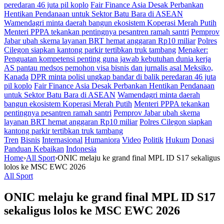
peredaran 46 juta pil koplo
Fair Finance Asia Desak Perbankan
Hentikan Pendanaan untuk Sektor Batu Bara di ASEAN
Wamendagri minta daerah bangun ekosistem Koperasi Merah Putih
Menteri PPPA tekankan pentingnya pesantren ramah santri
Pemprov
Jabar ubah skema layanan BRT hemat anggaran Rp10 miliar
Polres
Cilegon siapkan kantong parkir tertibkan truk tambang
Menaker:
Penguatan kompetensi penting guna jawab kebutuhan dunia kerja
AS pantau medsos pemohon visa bisnis dan jurnalis asal Meksiko,
Kanada
DPR minta polisi ungkap bandar di balik peredaran 46 juta
pil koplo
Fair Finance Asia Desak Perbankan Hentikan Pendanaan
untuk Sektor Batu Bara di ASEAN
Wamendagri minta daerah
bangun ekosistem Koperasi Merah Putih
Menteri PPPA tekankan
pentingnya pesantren ramah santri
Pemprov Jabar ubah skema
layanan BRT hemat anggaran Rp10 miliar
Polres Cilegon siapkan
kantong parkir tertibkan truk tambang
Tren
Bisnis
Internasional
Humaniora
Video
Politik
Hukum
Donasi
Panduan Kebaikan
Indonesia
Home
›
All Sport
›
ONIC melaju ke grand final MPL ID S17 sekaligus
lolos ke MSC EWC 2026
All Sport
ONIC melaju ke grand final MPL ID S17
sekaligus lolos ke MSC EWC 2026