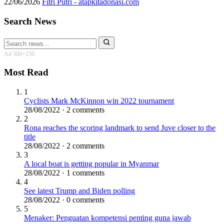
22/06/2026
Fitri Putri - atapkitadonasi.com
Search News
Search
for:
Ad 300×250
Most Read
1
Cyclists Mark McKinnon win 2022 tournament
28/08/2022 · 2 comments
2
Rona reaches the scoring landmark to send Juve closer to the
title
28/08/2022 · 2 comments
3
A local boat is getting popular in Myanmar
28/08/2022 · 1 comments
4
See latest Trump and Biden polling
28/08/2022 · 0 comments
5
Menaker: Penguatan kompetensi penting guna jawab