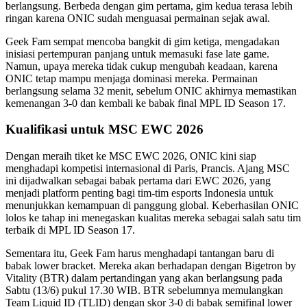
berlangsung. Berbeda dengan gim pertama, gim kedua terasa lebih
ringan karena ONIC sudah menguasai permainan sejak awal.
Geek Fam sempat mencoba bangkit di gim ketiga, mengadakan
inisiasi pertempuran panjang untuk memasuki fase late game.
Namun, upaya mereka tidak cukup mengubah keadaan, karena
ONIC tetap mampu menjaga dominasi mereka. Permainan
berlangsung selama 32 menit, sebelum ONIC akhirnya memastikan
kemenangan 3-0 dan kembali ke babak final MPL ID Season 17.
Kualifikasi untuk MSC EWC 2026
Dengan meraih tiket ke MSC EWC 2026, ONIC kini siap
menghadapi kompetisi internasional di Paris, Prancis. Ajang MSC
ini dijadwalkan sebagai babak pertama dari EWC 2026, yang
menjadi platform penting bagi tim-tim esports Indonesia untuk
menunjukkan kemampuan di panggung global. Keberhasilan ONIC
lolos ke tahap ini menegaskan kualitas mereka sebagai salah satu tim
terbaik di MPL ID Season 17.
Sementara itu, Geek Fam harus menghadapi tantangan baru di
babak lower bracket. Mereka akan berhadapan dengan Bigetron by
Vitality (BTR) dalam pertandingan yang akan berlangsung pada
Sabtu (13/6) pukul 17.30 WIB. BTR sebelumnya memulangkan
Team Liquid ID (TLID) dengan skor 3-0 di babak semifinal lower