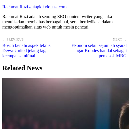
Rachmat Razi - atapkitadonasi.com
Rachmat Razi adalah seorang SEO content writer yang suka
menulis dan membahas berbagai hal, serta berdedikasi dalam
mengoptimalkan situs web untuk mesin pencari.
← PREVIOUS
NEXT →
Bosch benahi aspek teknis
Ekonom sebut sejumlah syarat
Dewa United jelang laga
agar Kopdes handal sebagai
keempat semifinal
pemasok MBG
Related News