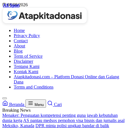
Skip
08/08/2026
All Sport
All Sport
All Sport
All Sport
to
content
Home
Privacy Policy
Contact
About
Blog
Term of Service
Disclaimer
Tentang Kami
Kontak Kami
Atapkitadonasi.com – Platform Donasi Online dan Galang
Dana
Terms and Conditions
Beranda
Cari
Menu
Breaking News
Menaker: Penguatan kompetensi penting guna jawab kebutuhan
dunia kerja
AS pantau medsos pemohon visa bisnis dan jurnalis asal
Meksiko, Kanada
DPR minta polisi ungkap bandar di balik