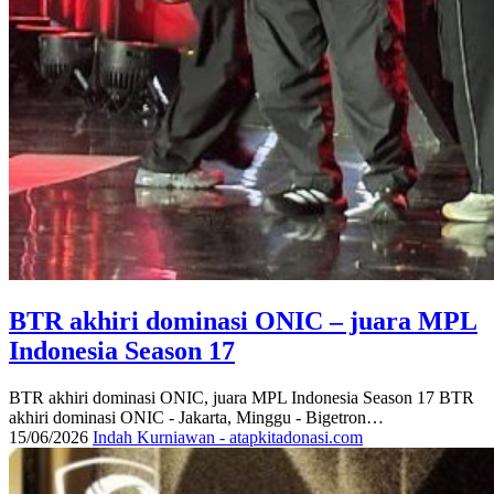
BTR akhiri dominasi ONIC – juara MPL
Indonesia Season 17
BTR akhiri dominasi ONIC, juara MPL Indonesia Season 17 BTR
akhiri dominasi ONIC - Jakarta, Minggu - Bigetron…
15/06/2026
Indah Kurniawan - atapkitadonasi.com