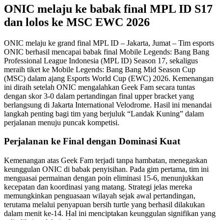
ONIC melaju ke babak final MPL ID S17
dan lolos ke MSC EWC 2026
ONIC melaju ke grand final MPL ID – Jakarta, Jumat – Tim esports
ONIC berhasil mencapai babak final Mobile Legends: Bang Bang
Professional League Indonesia (MPL ID) Season 17, sekaligus
meraih tiket ke Mobile Legends: Bang Bang Mid Season Cup
(MSC) dalam ajang Esports World Cup (EWC) 2026. Kemenangan
ini diraih setelah ONIC mengalahkan Geek Fam secara tuntas
dengan skor 3-0 dalam pertandingan final upper bracket yang
berlangsung di Jakarta International Velodrome. Hasil ini menandai
langkah penting bagi tim yang berjuluk “Landak Kuning” dalam
perjalanan menuju puncak kompetisi.
Perjalanan ke Final dengan Dominasi Kuat
Kemenangan atas Geek Fam terjadi tanpa hambatan, menegaskan
keunggulan ONIC di babak penyisihan. Pada gim pertama, tim ini
menguasai permainan dengan poin eliminasi 15-6, menunjukkan
kecepatan dan koordinasi yang matang. Strategi jelas mereka
memungkinkan penguasaan wilayah sejak awal pertandingan,
terutama melalui penyapuan bersih turtle yang berhasil dilakukan
dalam menit ke-14. Hal ini menciptakan keunggulan signifikan yang