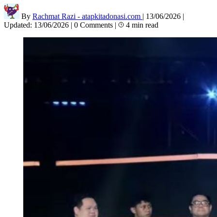
By
Rachmat Razi - atapkitadonasi.com
|
13/06/2026
|
Updated:
13/06/2026
|
0 Comments
|
4 min read