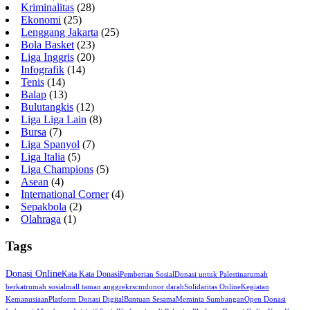
Kriminalitas
(28)
Ekonomi
(25)
Lenggang Jakarta
(25)
Bola Basket
(23)
Liga Inggris
(20)
Infografik
(14)
Tenis
(14)
Balap
(13)
Bulutangkis
(12)
Liga Liga Lain
(8)
Bursa
(7)
Liga Spanyol
(7)
Liga Italia
(5)
Liga Champions
(5)
Asean
(4)
International Corner
(4)
Sepakbola
(2)
Olahraga
(1)
Tags
Donasi Online
Kata Kata Donasi
Pemberian Sosial
Donasi untuk Palestina
rumah
berkat
rumah sosial
mall taman anggrek
rscm
donor darah
Solidaritas Online
Kegiatan
Kemanusiaan
Platform Donasi Digital
Bantuan Sesama
Meminta Sumbangan
Open Donasi