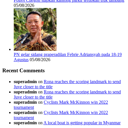
Polres Cilegon siapkan kantong parkir tertibkan truk tambang
05/08/2026
PN gelar sidang praperadilan Febrie Adriansyah pada 18-19
Agustus
05/08/2026
Recent Comments
superadmin
on
Rona reaches the scoring landmark to send
Juve closer to the title
superadmin
on
Rona reaches the scoring landmark to send
Juve closer to the title
superadmin
on
Cyclists Mark McKinnon win 2022
tournament
superadmin
on
Cyclists Mark McKinnon win 2022
tournament
superadmin
on
A local boat is getting popular in Myanmar