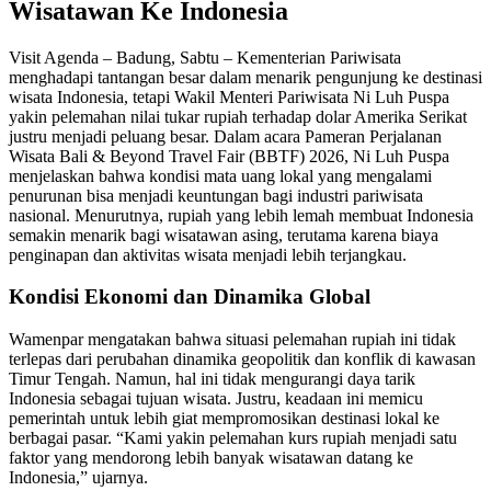
Wisatawan Ke Indonesia
Visit Agenda – Badung, Sabtu – Kementerian Pariwisata
menghadapi tantangan besar dalam menarik pengunjung ke destinasi
wisata Indonesia, tetapi Wakil Menteri Pariwisata Ni Luh Puspa
yakin pelemahan nilai tukar rupiah terhadap dolar Amerika Serikat
justru menjadi peluang besar. Dalam acara Pameran Perjalanan
Wisata Bali & Beyond Travel Fair (BBTF) 2026, Ni Luh Puspa
menjelaskan bahwa kondisi mata uang lokal yang mengalami
penurunan bisa menjadi keuntungan bagi industri pariwisata
nasional. Menurutnya, rupiah yang lebih lemah membuat Indonesia
semakin menarik bagi wisatawan asing, terutama karena biaya
penginapan dan aktivitas wisata menjadi lebih terjangkau.
Kondisi Ekonomi dan Dinamika Global
Wamenpar mengatakan bahwa situasi pelemahan rupiah ini tidak
terlepas dari perubahan dinamika geopolitik dan konflik di kawasan
Timur Tengah. Namun, hal ini tidak mengurangi daya tarik
Indonesia sebagai tujuan wisata. Justru, keadaan ini memicu
pemerintah untuk lebih giat mempromosikan destinasi lokal ke
berbagai pasar. “Kami yakin pelemahan kurs rupiah menjadi satu
faktor yang mendorong lebih banyak wisatawan datang ke
Indonesia,” ujarnya.