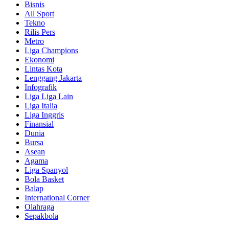
Bisnis
All Sport
Tekno
Rilis Pers
Metro
Liga Champions
Ekonomi
Lintas Kota
Lenggang Jakarta
Infografik
Liga Liga Lain
Liga Italia
Liga Inggris
Finansial
Dunia
Bursa
Asean
Agama
Liga Spanyol
Bola Basket
Balap
International Corner
Olahraga
Sepakbola