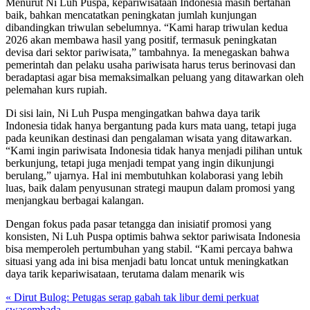
Menurut Ni Luh Puspa, kepariwisataan Indonesia masih bertahan
baik, bahkan mencatatkan peningkatan jumlah kunjungan
dibandingkan triwulan sebelumnya. “Kami harap triwulan kedua
2026 akan membawa hasil yang positif, termasuk peningkatan
devisa dari sektor pariwisata,” tambahnya. Ia menegaskan bahwa
pemerintah dan pelaku usaha pariwisata harus terus berinovasi dan
beradaptasi agar bisa memaksimalkan peluang yang ditawarkan oleh
pelemahan kurs rupiah.
Di sisi lain, Ni Luh Puspa mengingatkan bahwa daya tarik
Indonesia tidak hanya bergantung pada kurs mata uang, tetapi juga
pada keunikan destinasi dan pengalaman wisata yang ditawarkan.
“Kami ingin pariwisata Indonesia tidak hanya menjadi pilihan untuk
berkunjung, tetapi juga menjadi tempat yang ingin dikunjungi
berulang,” ujarnya. Hal ini membutuhkan kolaborasi yang lebih
luas, baik dalam penyusunan strategi maupun dalam promosi yang
menjangkau berbagai kalangan.
Dengan fokus pada pasar tetangga dan inisiatif promosi yang
konsisten, Ni Luh Puspa optimis bahwa sektor pariwisata Indonesia
bisa memperoleh pertumbuhan yang stabil. “Kami percaya bahwa
situasi yang ada ini bisa menjadi batu loncat untuk meningkatkan
daya tarik kepariwisataan, terutama dalam menarik wis
« Dirut Bulog: Petugas serap gabah tak libur demi perkuat
swasembada