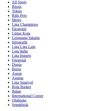
All Sport
Bisnis
Tekno
Rilis Pers
Metro
Liga Champions
Ekonomi
Lintas Kota
Lenggang Jakarta
Infografik
Liga Liga Lain
Liga Italia
Liga Inggris
Finansial
Dunia
Bursa
Asean
Agama
Liga Spanyol
Bola Basket
Balap
International Corner
Olahraga
Sepakbola