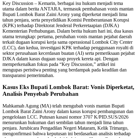
Key Discussion – Kemarin, berbagai isu hukum menjadi tema
utama dalam berita ANTARA, termasuk pembahasan vonis mantan
Bupati Lombok Barat Zaini Arony yang diperketat menjadi lima
tahun penjara, serta penyelidikan Komisi Pemberantasan Korupsi
(KPK) terhadap Direktorat Jenderal Perkeretaapian (DJKA)
Kementerian Perhubungan. Dalam berita hukum hari ini, dua kasus
utama terungkap: pertama, perubahan vonis mantan pejabat daerah
terkait dugaan korupsi kerja sama operasional Lombok City Center
(LCC), dan kedua, investigasi KPK terhadap penggunaan royalti di
sektor perusahaan kecerdasan buatan (AI) serta pemeriksaan pejabat
DJKA dalam kasus dugaan suap proyek kereta api. Dengan
memperkenalkan fokus pada “Key Discussion,” artikel ini
mengupas peristiwa penting yang berdampak pada keadilan dan
transparansi pemerintahan.
Kasus Eks Bupati Lombok Barat: Vonis Diperketat,
Analisis Penyebab Perubahan
Mahkamah Agung (MA) telah mengubah vonis mantan Bupati
Lombok Barat Zaini Arony dalam kasus korupsi pembangunan dan
pengelolaan LCC. Putusan kasasi nomor 3707 K/PID.SUS/2026
menurunkan hukuman dari sembilan tahun menjadi lima tahun
penjara. Jurubicara Pengadilan Negeri Mataram, Kelik Trimargo,
mengonfirmasi bahwa keputusan ini berdasarkan analisis terhadap