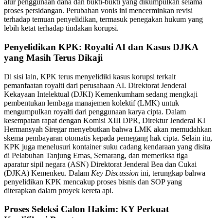
alur penggunaan dana dan bukti-bukti yang dikumpulkan selama
proses persidangan. Perubahan vonis ini mencerminkan revisi
terhadap temuan penyelidikan, termasuk penegakan hukum yang
lebih ketat terhadap tindakan korupsi.
Penyelidikan KPK: Royalti AI dan Kasus DJKA
yang Masih Terus Dikaji
Di sisi lain, KPK terus menyelidiki kasus korupsi terkait
pemanfaatan royalti dari perusahaan AI. Direktorat Jenderal
Kekayaan Intelektual (DJKI) Kemenkumham sedang mengkaji
pembentukan lembaga manajemen kolektif (LMK) untuk
mengumpulkan royalti dari penggunaan karya cipta. Dalam
kesempatan rapat dengan Komisi XIII DPR, Direktur Jenderal KI
Hermansyah Siregar menyebutkan bahwa LMK akan memudahkan
skema pembayaran otomatis kepada pemegang hak cipta. Selain itu,
KPK juga menelusuri kontainer suku cadang kendaraan yang disita
di Pelabuhan Tanjung Emas, Semarang, dan memeriksa tiga
aparatur sipil negara (ASN) Direktorat Jenderal Bea dan Cukai
(DJKA) Kemenkeu. Dalam
Key Discussion
ini, terungkap bahwa
penyelidikan KPK mencakup proses bisnis dan SOP yang
diterapkan dalam proyek kereta api.
Proses Seleksi Calon Hakim: KY Perkuat