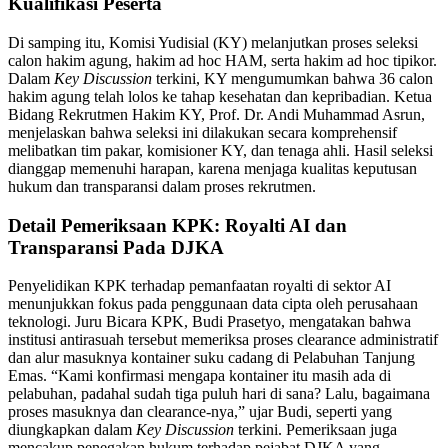
Kualifikasi Peserta
Di samping itu, Komisi Yudisial (KY) melanjutkan proses seleksi
calon hakim agung, hakim ad hoc HAM, serta hakim ad hoc tipikor.
Dalam
Key Discussion
terkini, KY mengumumkan bahwa 36 calon
hakim agung telah lolos ke tahap kesehatan dan kepribadian. Ketua
Bidang Rekrutmen Hakim KY, Prof. Dr. Andi Muhammad Asrun,
menjelaskan bahwa seleksi ini dilakukan secara komprehensif
melibatkan tim pakar, komisioner KY, dan tenaga ahli. Hasil seleksi
dianggap memenuhi harapan, karena menjaga kualitas keputusan
hukum dan transparansi dalam proses rekrutmen.
Detail Pemeriksaan KPK: Royalti AI dan
Transparansi Pada DJKA
Penyelidikan KPK terhadap pemanfaatan royalti di sektor AI
menunjukkan fokus pada penggunaan data cipta oleh perusahaan
teknologi. Juru Bicara KPK, Budi Prasetyo, mengatakan bahwa
institusi antirasuah tersebut memeriksa proses clearance administratif
dan alur masuknya kontainer suku cadang di Pelabuhan Tanjung
Emas. “Kami konfirmasi mengapa kontainer itu masih ada di
pelabuhan, padahal sudah tiga puluh hari di sana? Lalu, bagaimana
proses masuknya dan clearance-nya,” ujar Budi, seperti yang
diungkapkan dalam
Key Discussion
terkini. Pemeriksaan juga
mencakup penegakan hukum terhadap pejabat DJKA yang