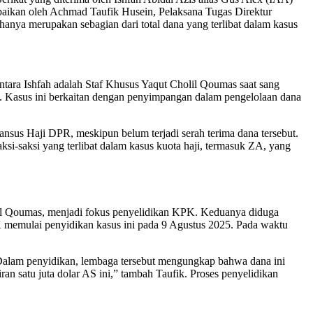
mpaikan oleh Achmad Taufik Husein, Pelaksana Tugas Direktur
anya merupakan sebagian dari total dana yang terlibat dalam kasus
ara Ishfah adalah Staf Khusus Yaqut Cholil Qoumas saat sang
i. Kasus ini berkaitan dengan penyimpangan dalam pengelolaan dana
sus Haji DPR, meskipun belum terjadi serah terima dana tersebut.
ksi-saksi yang terlibat dalam kasus kuota haji, termasuk ZA, yang
lil Qoumas, menjadi fokus penyelidikan KPK. Keduanya diduga
KPK memulai penyidikan kasus ini pada 9 Agustus 2025. Pada waktu
Dalam penyidikan, lembaga tersebut mengungkap bahwa dana ini
an satu juta dolar AS ini,” tambah Taufik. Proses penyelidikan