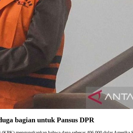
iduga bagian untuk Pansus DPR
 (KPK) mengungkapkan bahwa dana sebesar 406.000 dolar Amerika Seri