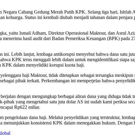
 Negara Cabang Gedung Merah Putih KPK. Selang tiga hari, Ishfah Ab
an keluarga. Status ini kembali diubah menjadi tahanan dalam penjar
a, yaitu Ismail Adham, Direktur Operasional Maktour, dan Asrul Azi
uga menerima hasil audit dari Badan Pemeriksa Keuangan (BPK) pada
s ini. Lebih lanjut, lembaga antikorupsi menyebut bahwa dana satu j
ahwa KPK terus menggali lebih dalam untuk mengidentifikasi siapa saj
an KPK dalam menyelidiki korupsi kuota haji.
elenggara haji Maktour, tidak ditetapkan sebagai tersangka meskipun
a sebagai pihak terkait. Perkembangan ini memperjelas bahwa penyelid
us berjalan dengan mengungkap berbagai aliran dana yang diduga tidak
k-pihak yang mengetahui satu juta dolar AS ini sudah kami periksa sec
ncapai Rp622 miliar.
 pengelolaan dana haji. Melalui penyelidikan yang terstruktur, lemba
sangka menunjukkan konsistensi KPK dalam menegakkan hukum. Dengan 
global