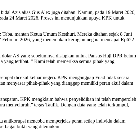
idal Azis alias Gus Alex juga ditahan. Namun, pada 19 Maret 2026,
a pada 24 Maret 2026. Proses ini menunjukkan upaya KPK untuk
z Taba, mantan Ketua Umum Kesthuri. Mereka ditahan sejak 8 Juni
 27 Februari 2026, yang menemukan kerugian negara mencapai Rp622
uta dolar AS yang sebelumnya disiapkan untuk Pansus Haji DPR belum
a yang terlibat. ” Kami telah memeriksa semua pihak yang
 sempat dicekal keluar negeri. KPK menganggap Fuad tidak secara
ikan menyasar pihak-pihak yang dianggap memiliki peran aktif dalam
 transparan. KPK mengklaim bahwa penyelidikan ini telah memperoleh
ara menyeluruh,” tegas Taufik. Dengan data yang telah terkumpul,
ga antikorupsi mencoba memperjelas peran setiap individu dalam
berbagai bukti yang ditemukan