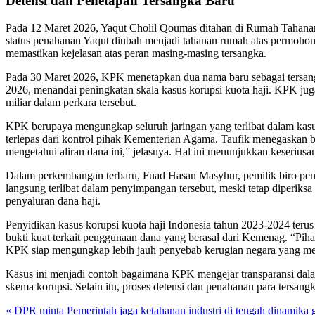
Detensi dan Penetapan Tersangka Baru
Pada 12 Maret 2026, Yaqut Cholil Qoumas ditahan di Rumah Tahanan
status penahanan Yaqut diubah menjadi tahanan rumah atas permohon
memastikan kejelasan atas peran masing-masing tersangka.
Pada 30 Maret 2026, KPK menetapkan dua nama baru sebagai tersangk
2026, menandai peningkatan skala kasus korupsi kuota haji. KPK j
miliar dalam perkara tersebut.
KPK berupaya mengungkap seluruh jaringan yang terlibat dalam kasu
terlepas dari kontrol pihak Kementerian Agama. Taufik menegaskan b
mengetahui aliran dana ini,” jelasnya. Hal ini menunjukkan keserius
Dalam perkembangan terbaru, Fuad Hasan Masyhur, pemilik biro peny
langsung terlibat dalam penyimpangan tersebut, meski tetap diperiks
penyaluran dana haji.
Penyidikan kasus korupsi kuota haji Indonesia tahun 2023-2024 ter
bukti kuat terkait penggunaan dana yang berasal dari Kemenag. “Piha
KPK siap mengungkap lebih jauh penyebab kerugian negara yang me
Kasus ini menjadi contoh bagaimana KPK mengejar transparansi dalam
skema korupsi. Selain itu, proses detensi dan penahanan para ter
« DPR minta Pemerintah jaga ketahanan industri di tengah dinamika 