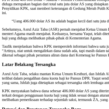
diduga merupakan bagian dari total satu juta dolar AS yang disiapk
Penyidikan KPK, saat memberi keterangan di Gedung Merah Putih KPK,
ini.
“Uang 406.000 dolar AS itu adalah bagian kecil dari satu juta 
Sebelumnya, Asrul Aziz Taba (ASR) pernah menjabat Ketua Umum Kes
menteri Agama masih menjabat. Keduanya, bersama Yaqut, telah ditet
haji yang diduga melibatkan pihak-pihak di Kementerian Agama.
Taufik menjelaskan bahwa KPK memperoleh informasi bahwa satu juta
“Artinya, niat untuk mengalirkan dana sudah ada, tapi masih dalam ta
dikenal sebagai pihak perantara aliran dana dari Kemenag ke Pansus 
Latar Belakang Tersangka
Asrul Aziz Taba, selaku mantan Ketua Umum Kesthuri, dan Ishfah A
terlibat dalam pengalihan dana kuota haji ke Pansus DPR. Yaqut send
yang sama, Ishfah juga ditetapkan sebagai tersangka oleh lembaga anti
KPK menyatakan bahwa dana sebesar 406.000 dolar AS yang diterima
terkait dengan penggunaan kuota haji yang tidak sesuai dengan aturan
melibatkan pemeriksaan terhadap sejumlah saksi, termasuk ZA, yang d