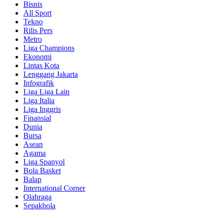
Bisnis
All Sport
Tekno
Rilis Pers
Metro
Liga Champions
Ekonomi
Lintas Kota
Lenggang Jakarta
Infografik
Liga Liga Lain
Liga Italia
Liga Inggris
Finansial
Dunia
Bursa
Asean
Agama
Liga Spanyol
Bola Basket
Balap
International Corner
Olahraga
Sepakbola