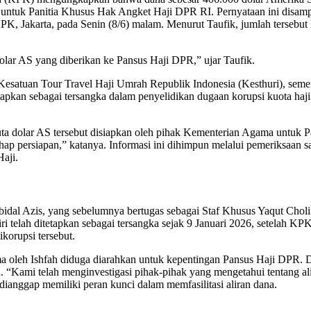
an untuk Panitia Khusus Hak Angket Haji DPR RI. Pernyataan ini disa
 Jakarta, pada Senin (8/6) malam. Menurut Taufik, jumlah tersebut h
dolar AS yang diberikan ke Pansus Haji DPR,” ujar Taufik.
atuan Tour Travel Haji Umrah Republik Indonesia (Kesthuri), sement
apkan sebagai tersangka dalam penyelidikan dugaan korupsi kuota haj
 dolar AS tersebut disiapkan oleh pihak Kementerian Agama untuk Pan
hap persiapan,” katanya. Informasi ini dihimpun melalui pemeriksaan sa
Haji.
bidal Azis, yang sebelumnya bertugas sebagai Staf Khusus Yaqut Cho
iri telah ditetapkan sebagai tersangka sejak 9 Januari 2026, setelah 
korupsi tersebut.
 oleh Ishfah diduga diarahkan untuk kepentingan Pansus Haji DPR. 
. “Kami telah menginvestigasi pihak-pihak yang mengetahui tentang alir
ianggap memiliki peran kunci dalam memfasilitasi aliran dana.