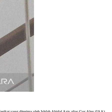
kat yang diterima oleh Ishfah Abidal Azis alias Gus Alex (IAA)