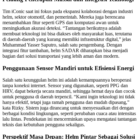
Tim iConic saat ini fokus pada ekspansi kolaborasi dengan industri
helm, sektor otomotif, dan pemerintah. Mereka juga berencana
menambahkan fitur seperti GPS dan komputasi awan untuk
meningkatkan akurasi deteksi. “Tantangan berikutnya adalah
membuat teknologi ini bisa diakses oleh masyarakat luas, terutama
di daerah-daerah yang kurang memiliki infrastruktur digital,” jelas
Muhammad Yasser Saputro, salah satu pengembang. Dengan
integrasi fitur tambahan, helm SADAR diharapkan bisa menjadi
bagian dari solusi transportasi yang lebih aman dan modern.
Penggunaan Sensor Mandiri untuk Efisiensi Energi
Salah satu keunggulan helm ini adalah kemampuannya beroperasi
tanpa koneksi internet. Sensor yang digunakan, seperti PPG dan
HRV, dapat bekerja secara mandiri, sehingga hemat daya dan cocok
untuk pengguna di daerah terpencil. “Kami ingin teknologi ini tidak
hanya efektif, tetapi juga ramah pengguna dan mudah dipasang,”
kata Rizky. Sistem juga dirancang untuk menyesuaikan diri dengan
berbagai kondisi lingkungan, seperti perubahan cuaca atau intensitas
lalu lintas. Pendekatan ini mencerminkan upaya mengatasi tantangan
teknis dan kebutuhan pengguna sekaligus.
Perspektif Masa Depan: Helm Pintar Sebagai Solusi