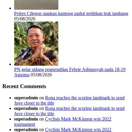
Polres Cilegon siapkan kantong parkir tertibkan truk tambang
05/08/2026
PN gelar sidang praperadilan Febrie Adriansyah pada 18-19
Agustus
05/08/2026
Recent Comments
superadmin
on
Rona reaches the scoring landmark to send
Juve closer to the title
superadmin
on
Rona reaches the scoring landmark to send
Juve closer to the title
superadmin
on
Cyclists Mark McKinnon win 2022
tournament
superadmin
on
Cyclists Mark McKinnon win 2022