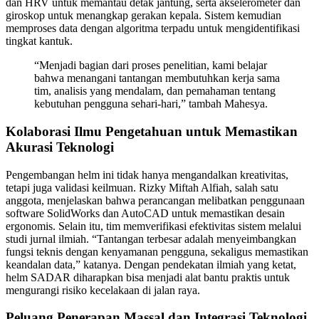
dan HRV untuk memantau detak jantung, serta akselerometer dan
giroskop untuk menangkap gerakan kepala. Sistem kemudian
memproses data dengan algoritma terpadu untuk mengidentifikasi
tingkat kantuk.
“Menjadi bagian dari proses penelitian, kami belajar
bahwa menangani tantangan membutuhkan kerja sama
tim, analisis yang mendalam, dan pemahaman tentang
kebutuhan pengguna sehari-hari,” tambah Mahesya.
Kolaborasi Ilmu Pengetahuan untuk Memastikan
Akurasi Teknologi
Pengembangan helm ini tidak hanya mengandalkan kreativitas,
tetapi juga validasi keilmuan. Rizky Miftah Alfiah, salah satu
anggota, menjelaskan bahwa perancangan melibatkan penggunaan
software SolidWorks dan AutoCAD untuk memastikan desain
ergonomis. Selain itu, tim memverifikasi efektivitas sistem melalui
studi jurnal ilmiah. “Tantangan terbesar adalah menyeimbangkan
fungsi teknis dengan kenyamanan pengguna, sekaligus memastikan
keandalan data,” katanya. Dengan pendekatan ilmiah yang ketat,
helm SADAR diharapkan bisa menjadi alat bantu praktis untuk
mengurangi risiko kecelakaan di jalan raya.
Peluang Penerapan Massal dan Integrasi Teknologi