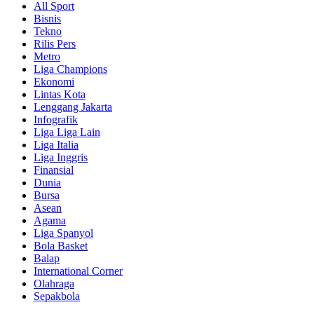
All Sport
Bisnis
Tekno
Rilis Pers
Metro
Liga Champions
Ekonomi
Lintas Kota
Lenggang Jakarta
Infografik
Liga Liga Lain
Liga Italia
Liga Inggris
Finansial
Dunia
Bursa
Asean
Agama
Liga Spanyol
Bola Basket
Balap
International Corner
Olahraga
Sepakbola