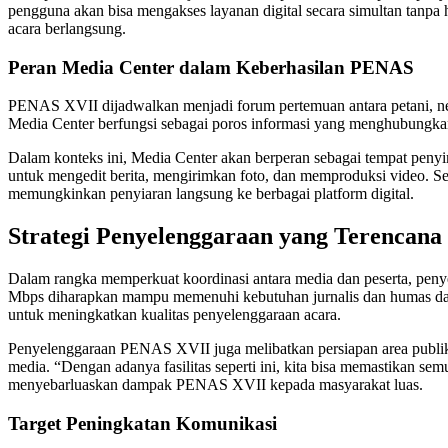
pengguna akan bisa mengakses layanan digital secara simultan tanpa h
acara berlangsung.
Peran Media Center dalam Keberhasilan PENAS
PENAS XVII dijadwalkan menjadi forum pertemuan antara petani, nela
Media Center berfungsi sebagai poros informasi yang menghubungkan 
Dalam konteks ini, Media Center akan berperan sebagai tempat penyim
untuk mengedit berita, mengirimkan foto, dan memproduksi video. Se
memungkinkan penyiaran langsung ke berbagai platform digital.
Strategi Penyelenggaraan yang Terencana
Dalam rangka memperkuat koordinasi antara media dan peserta, peny
Mbps diharapkan mampu memenuhi kebutuhan jurnalis dan humas dala
untuk meningkatkan kualitas penyelenggaraan acara.
Penyelenggaraan PENAS XVII juga melibatkan persiapan area publikas
media. “Dengan adanya fasilitas seperti ini, kita bisa memastikan se
menyebarluaskan dampak PENAS XVII kepada masyarakat luas.
Target Peningkatan Komunikasi