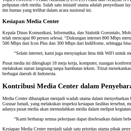
peliputan oleh media. Salah satu inisiatif utama adalah penyediaan l
tim humas yang terlibat dalam acara nasional ini.
Kesiapan Media Center
Kepala Dinas Komunikasi, Informatika, dan Statistik Gorontalo, 
telah mencapai 80 persen selesai. “Dukungan internet 800 Mbps merupa
500 Mbps dari Icon Plus dan 300 Mbps dari IndiHome, sehingga bisa 
“Selain internet, kami juga menyiapkan lima titik WiFi untuk
Pusat media ini dilengkapi 18 meja kerja, komputer, ruangan konferens
melakukan siaran langsung tanpa hambatan teknis. Trizal menekankan ba
berbagai daerah di Indonesia.
Kontribusi Media Center dalam Penyebar
Media Center diharapkan menjadi wadah utama dalam menyebarkan be
Gusnar Ismail, yang melakukan inspeksi kesiapan fasilitas tersebut,
adanya pusat media akan memudahkan media dalam meliput kegiatan 
“Kami berharap semua pekerjaan dapat diselesaikan dalam beb
Kesiapan Media Center menjadi salah satu prioritas utama pihak pen