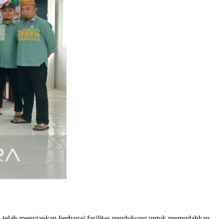
6 telah menyiapkan berbagai fasilitas pendukung untuk memudahkan