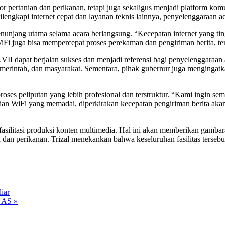
 pertanian dan perikanan, tetapi juga sekaligus menjadi platform kom
ilengkapi internet cepat dan layanan teknis lainnya, penyelenggaraan a
penunjang utama selama acara berlangsung. “Kecepatan internet yang t
 WiFi juga bisa mempercepat proses perekaman dan pengiriman berita, t
 dapat berjalan sukses dan menjadi referensi bagi penyelenggaraan ac
 pemerintah, dan masyarakat. Sementara, pihak gubernur juga mengingat
s peliputan yang lebih profesional dan terstruktur. “Kami ingin semua
dan WiFi yang memadai, diperkirakan kecepatan pengiriman berita akan 
mfasilitasi produksi konten multimedia. Hal ini akan memberikan gam
n perikanan. Trizal menekankan bahwa keseluruhan fasilitas tersebu
iar
i AS »