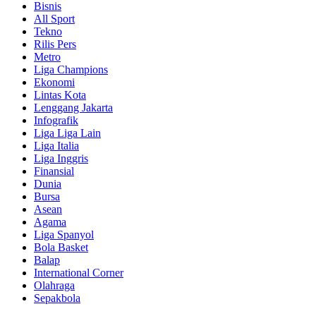
Bisnis
All Sport
Tekno
Rilis Pers
Metro
Liga Champions
Ekonomi
Lintas Kota
Lenggang Jakarta
Infografik
Liga Liga Lain
Liga Italia
Liga Inggris
Finansial
Dunia
Bursa
Asean
Agama
Liga Spanyol
Bola Basket
Balap
International Corner
Olahraga
Sepakbola