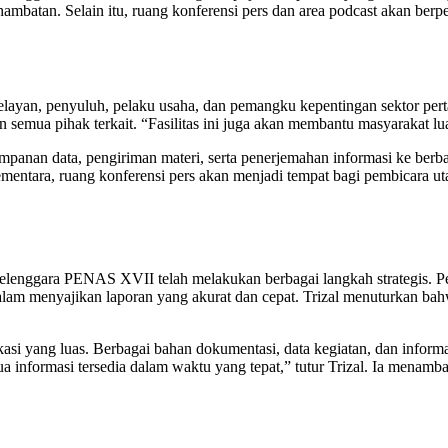
ambatan. Selain itu, ruang konferensi pers dan area podcast akan berpe
yan, penyuluh, pelaku usaha, dan pemangku kepentingan sektor pertan
semua pihak terkait. “Fasilitas ini juga akan membantu masyarakat lua
panan data, pengiriman materi, serta penerjemahan informasi ke berba
mentara, ruang konferensi pers akan menjadi tempat bagi pembicara u
elenggara PENAS XVII telah melakukan berbagai langkah strategis. Pe
m menyajikan laporan yang akurat dan cepat. Trizal menuturkan bah
i yang luas. Berbagai bahan dokumentasi, data kegiatan, dan informas
mua informasi tersedia dalam waktu yang tepat,” tutur Trizal. Ia menam