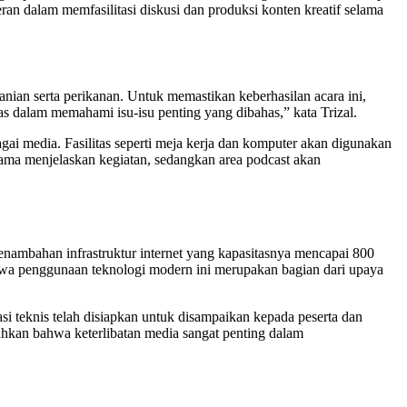
ran dalam memfasilitasi diskusi dan produksi konten kreatif selama
ian serta perikanan. Untuk memastikan keberhasilan acara ini,
s dalam memahami isu-isu penting yang dibahas,” kata Trizal.
gai media. Fasilitas seperti meja kerja dan komputer akan digunakan
tama menjelaskan kegiatan, sedangkan area podcast akan
nambahan infrastruktur internet yang kapasitasnya mencapai 800
wa penggunaan teknologi modern ini merupakan bagian dari upaya
i teknis telah disiapkan untuk disampaikan kepada peserta dan
bahkan bahwa keterlibatan media sangat penting dalam