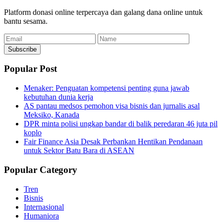
Platform donasi online terpercaya dan galang dana online untuk
bantu sesama.
Email
Name
Subscribe
Popular Post
Menaker: Penguatan kompetensi penting guna jawab
kebutuhan dunia kerja
AS pantau medsos pemohon visa bisnis dan jurnalis asal
Meksiko, Kanada
DPR minta polisi ungkap bandar di balik peredaran 46 juta pil
koplo
Fair Finance Asia Desak Perbankan Hentikan Pendanaan
untuk Sektor Batu Bara di ASEAN
Popular Category
Tren
Bisnis
Internasional
Humaniora