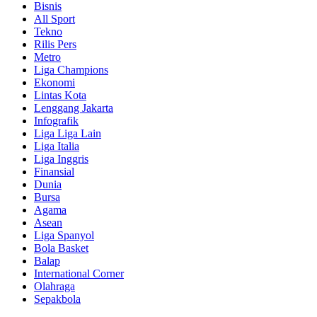
Bisnis
All Sport
Tekno
Rilis Pers
Metro
Liga Champions
Ekonomi
Lintas Kota
Lenggang Jakarta
Infografik
Liga Liga Lain
Liga Italia
Liga Inggris
Finansial
Dunia
Bursa
Agama
Asean
Liga Spanyol
Bola Basket
Balap
International Corner
Olahraga
Sepakbola