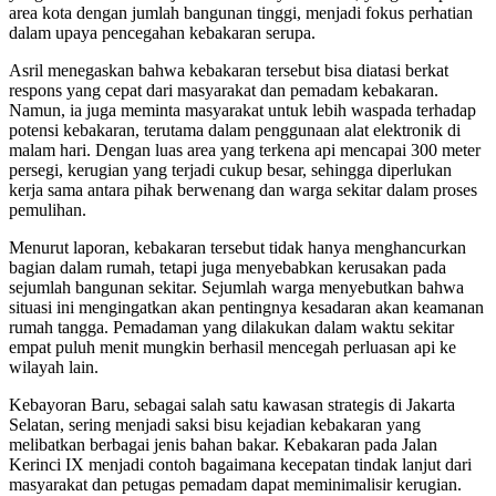
area kota dengan jumlah bangunan tinggi, menjadi fokus perhatian
dalam upaya pencegahan kebakaran serupa.
Asril menegaskan bahwa kebakaran tersebut bisa diatasi berkat
respons yang cepat dari masyarakat dan pemadam kebakaran.
Namun, ia juga meminta masyarakat untuk lebih waspada terhadap
potensi kebakaran, terutama dalam penggunaan alat elektronik di
malam hari. Dengan luas area yang terkena api mencapai 300 meter
persegi, kerugian yang terjadi cukup besar, sehingga diperlukan
kerja sama antara pihak berwenang dan warga sekitar dalam proses
pemulihan.
Menurut laporan, kebakaran tersebut tidak hanya menghancurkan
bagian dalam rumah, tetapi juga menyebabkan kerusakan pada
sejumlah bangunan sekitar. Sejumlah warga menyebutkan bahwa
situasi ini mengingatkan akan pentingnya kesadaran akan keamanan
rumah tangga. Pemadaman yang dilakukan dalam waktu sekitar
empat puluh menit mungkin berhasil mencegah perluasan api ke
wilayah lain.
Kebayoran Baru, sebagai salah satu kawasan strategis di Jakarta
Selatan, sering menjadi saksi bisu kejadian kebakaran yang
melibatkan berbagai jenis bahan bakar. Kebakaran pada Jalan
Kerinci IX menjadi contoh bagaimana kecepatan tindak lanjut dari
masyarakat dan petugas pemadam dapat meminimalisir kerugian.