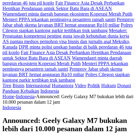
peredaran 46 juta pil koplo
Fair Finance Asia Desak Perbankan
Hentikan Pendanaan untuk Sektor Batu Bara di ASEAN
Wamendagri minta daerah bangun ekosistem Koperasi Merah Putih
Menteri PPPA tekankan pentingnya pesantren ramah santri
Pemprov
Jabar ubah skema layanan BRT hemat anggaran Rp10 miliar
Polres
Cilegon siapkan kantong parkir tertibkan truk tambang
Menaker:
Penguatan kompetensi penting guna jawab kebutuhan dunia kerja
AS pantau medsos pemohon visa bisnis dan jurnalis asal Meksiko,
Kanada
DPR minta polisi ungkap bandar di balik peredaran 46 juta
pil koplo
Fair Finance Asia Desak Perbankan Hentikan Pendanaan
untuk Sektor Batu Bara di ASEAN
Wamendagri minta daerah
bangun ekosistem Koperasi Merah Putih
Menteri PPPA tekankan
pentingnya pesantren ramah santri
Pemprov Jabar ubah skema
layanan BRT hemat anggaran Rp10 miliar
Polres Cilegon siapkan
kantong parkir tertibkan truk tambang
Tren
Bisnis
Internasional
Humaniora
Video
Politik
Hukum
Donasi
Panduan Kebaikan
Indonesia
Home
›
Indonesia
›
Announced: Geely Galaxy M7 bukukan lebih dari
10.000 pesanan dalam 12 jam
Indonesia
Announced: Geely Galaxy M7 bukukan
lebih dari 10.000 pesanan dalam 12 jam