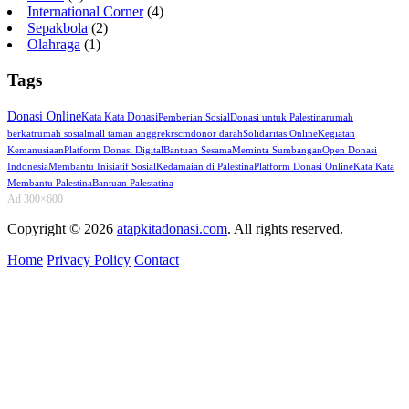
International Corner
(4)
Sepakbola
(2)
Olahraga
(1)
Tags
Donasi Online
Kata Kata Donasi
Pemberian Sosial
Donasi untuk Palestina
rumah
berkat
rumah sosial
mall taman anggrek
rscm
donor darah
Solidaritas Online
Kegiatan
Kemanusiaan
Platform Donasi Digital
Bantuan Sesama
Meminta Sumbangan
Open Donasi
Indonesia
Membantu Inisiatif Sosial
Kedamaian di Palestina
Platform Donasi Online
Kata Kata
Membantu Palestina
Bantuan Palestatina
Ad 300×600
Copyright © 2026
atapkitadonasi.com
. All rights reserved.
Home
Privacy Policy
Contact