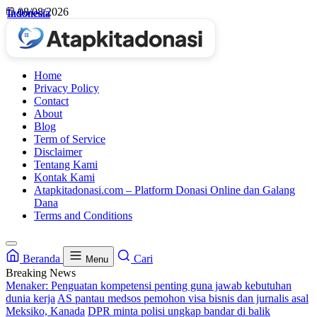
Skip
08/08/2026
Indonesia
Indonesia
Indonesia
Indonesia
to
content
Home
Privacy Policy
Contact
About
Blog
Term of Service
Disclaimer
Tentang Kami
Kontak Kami
Atapkitadonasi.com – Platform Donasi Online dan Galang
Dana
Terms and Conditions
Beranda
Cari
Menu
Breaking News
Menaker: Penguatan kompetensi penting guna jawab kebutuhan
dunia kerja
AS pantau medsos pemohon visa bisnis dan jurnalis asal
Meksiko, Kanada
DPR minta polisi ungkap bandar di balik