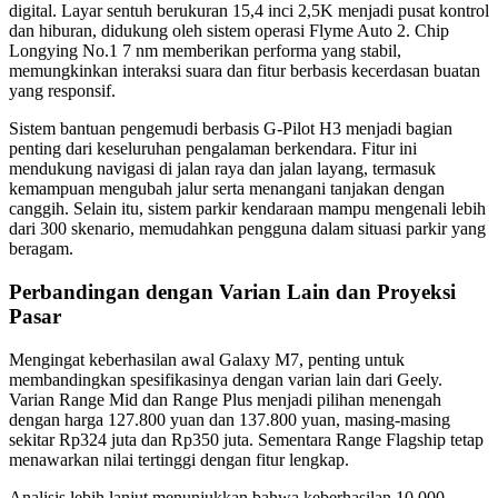
digital. Layar sentuh berukuran 15,4 inci 2,5K menjadi pusat kontrol
dan hiburan, didukung oleh sistem operasi Flyme Auto 2. Chip
Longying No.1 7 nm memberikan performa yang stabil,
memungkinkan interaksi suara dan fitur berbasis kecerdasan buatan
yang responsif.
Sistem bantuan pengemudi berbasis G-Pilot H3 menjadi bagian
penting dari keseluruhan pengalaman berkendara. Fitur ini
mendukung navigasi di jalan raya dan jalan layang, termasuk
kemampuan mengubah jalur serta menangani tanjakan dengan
canggih. Selain itu, sistem parkir kendaraan mampu mengenali lebih
dari 300 skenario, memudahkan pengguna dalam situasi parkir yang
beragam.
Perbandingan dengan Varian Lain dan Proyeksi
Pasar
Mengingat keberhasilan awal Galaxy M7, penting untuk
membandingkan spesifikasinya dengan varian lain dari Geely.
Varian Range Mid dan Range Plus menjadi pilihan menengah
dengan harga 127.800 yuan dan 137.800 yuan, masing-masing
sekitar Rp324 juta dan Rp350 juta. Sementara Range Flagship tetap
menawarkan nilai tertinggi dengan fitur lengkap.
Analisis lebih lanjut menunjukkan bahwa keberhasilan 10.000