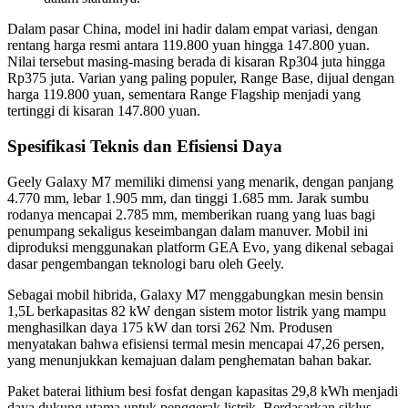
Dalam pasar China, model ini hadir dalam empat variasi, dengan
rentang harga resmi antara 119.800 yuan hingga 147.800 yuan.
Nilai tersebut masing-masing berada di kisaran Rp304 juta hingga
Rp375 juta. Varian yang paling populer, Range Base, dijual dengan
harga 119.800 yuan, sementara Range Flagship menjadi yang
tertinggi di kisaran 147.800 yuan.
Spesifikasi Teknis dan Efisiensi Daya
Geely Galaxy M7 memiliki dimensi yang menarik, dengan panjang
4.770 mm, lebar 1.905 mm, dan tinggi 1.685 mm. Jarak sumbu
rodanya mencapai 2.785 mm, memberikan ruang yang luas bagi
penumpang sekaligus keseimbangan dalam manuver. Mobil ini
diproduksi menggunakan platform GEA Evo, yang dikenal sebagai
dasar pengembangan teknologi baru oleh Geely.
Sebagai mobil hibrida, Galaxy M7 menggabungkan mesin bensin
1,5L berkapasitas 82 kW dengan sistem motor listrik yang mampu
menghasilkan daya 175 kW dan torsi 262 Nm. Produsen
menyatakan bahwa efisiensi termal mesin mencapai 47,26 persen,
yang menunjukkan kemajuan dalam penghematan bahan bakar.
Paket baterai lithium besi fosfat dengan kapasitas 29,8 kWh menjadi
daya dukung utama untuk penggerak listrik. Berdasarkan siklus