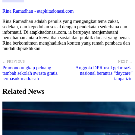
Rina Ramadhan - atapkitadonasi.com
Rina Ramadhan adalah penulis yang mengangkat tema zakat,
sedekah, dan kepedulian sosial dengan pendekatan sederhana dan
informatif. Di atapkitadonasi.com, ia berupaya menjembatani
pemahaman antara kewajiban sosial dan praktik donasi yang benar.
Rina berkomitmen menghadirkan konten yang ramah pembaca dan
mudah dipraktikkan.
← PREVIOUS
NEXT →
Pramono ungkap peluang
Anggota DPR usul gelar razia
tambah sekolah swasta gratis,
nasional berantas “daycare”
termasuk madrasah
tanpa izin
Related News