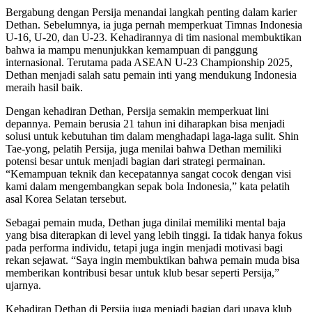
Bergabung dengan Persija menandai langkah penting dalam karier
Dethan. Sebelumnya, ia juga pernah memperkuat Timnas Indonesia
U-16, U-20, dan U-23. Kehadirannya di tim nasional membuktikan
bahwa ia mampu menunjukkan kemampuan di panggung
internasional. Terutama pada ASEAN U-23 Championship 2025,
Dethan menjadi salah satu pemain inti yang mendukung Indonesia
meraih hasil baik.
Dengan kehadiran Dethan, Persija semakin memperkuat lini
depannya. Pemain berusia 21 tahun ini diharapkan bisa menjadi
solusi untuk kebutuhan tim dalam menghadapi laga-laga sulit. Shin
Tae-yong, pelatih Persija, juga menilai bahwa Dethan memiliki
potensi besar untuk menjadi bagian dari strategi permainan.
“Kemampuan teknik dan kecepatannya sangat cocok dengan visi
kami dalam mengembangkan sepak bola Indonesia,” kata pelatih
asal Korea Selatan tersebut.
Sebagai pemain muda, Dethan juga dinilai memiliki mental baja
yang bisa diterapkan di level yang lebih tinggi. Ia tidak hanya fokus
pada performa individu, tetapi juga ingin menjadi motivasi bagi
rekan sejawat. “Saya ingin membuktikan bahwa pemain muda bisa
memberikan kontribusi besar untuk klub besar seperti Persija,”
ujarnya.
Kehadiran Dethan di Persija juga menjadi bagian dari upaya klub