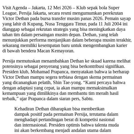
Visit Agenda – Jakarta, 12 Mei 2026 – Klub sepak bola Super
League, Persija Jakarta, secara resmi mengumumkan perekrutan
Victor Dethan pada bursa transfer musim panas 2026. Pemain sayap
yang lahir di Kupang, Nusa Tenggara Timur, pada 11 Juli 2004 ini
dianggap sebagai rekrutan strategis yang bisa meningkatkan daya
tahan tim dalam persaingan musim depan. Dethan, yang telah
menunjukkan performa menjanjikan dalam beberapa musim terakhir,
sekarang memiliki kesempatan baru untuk mengembangkan karier
di bawah bendera Macan Kemayoran.
Persija memutuskan menambahkan Dethan ke skuad karena melihat
potensinya sebagai penyerang yang bisa berkontribusi signifikan.
Presiden klub, Mohamad Prapanca, menyatakan bahwa ia berharap
Victor Dethan mampu segera terbiasa dengan skema permainan
yang dicanangkan pelatih, Shin Tae-yong. “Kami percaya bahwa
dengan adaptasi yang cepat, ia akan mampu memaksimalkan
kemampuan yang dimilikinya dan membantu tim meraih hasil
terbaik,” ujar Prapanca dalam siaran pers, Sabtu.
Kehadiran Dethan diharapkan bisa memberikan
dampak positif pada permainan Persija, terutama dalam
menghadapi pertandingan berat di kompetisi nasional
dan internasional. Presiden optimis bahwa talenta muda
ini akan berkembang menjadi andalan utama dalam