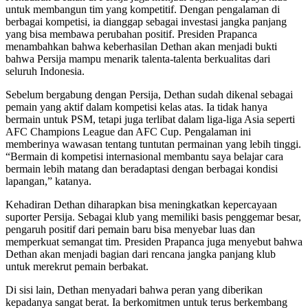
untuk membangun tim yang kompetitif. Dengan pengalaman di
berbagai kompetisi, ia dianggap sebagai investasi jangka panjang
yang bisa membawa perubahan positif. Presiden Prapanca
menambahkan bahwa keberhasilan Dethan akan menjadi bukti
bahwa Persija mampu menarik talenta-talenta berkualitas dari
seluruh Indonesia.
Sebelum bergabung dengan Persija, Dethan sudah dikenal sebagai
pemain yang aktif dalam kompetisi kelas atas. Ia tidak hanya
bermain untuk PSM, tetapi juga terlibat dalam liga-liga Asia seperti
AFC Champions League dan AFC Cup. Pengalaman ini
memberinya wawasan tentang tuntutan permainan yang lebih tinggi.
“Bermain di kompetisi internasional membantu saya belajar cara
bermain lebih matang dan beradaptasi dengan berbagai kondisi
lapangan,” katanya.
Kehadiran Dethan diharapkan bisa meningkatkan kepercayaan
suporter Persija. Sebagai klub yang memiliki basis penggemar besar,
pengaruh positif dari pemain baru bisa menyebar luas dan
memperkuat semangat tim. Presiden Prapanca juga menyebut bahwa
Dethan akan menjadi bagian dari rencana jangka panjang klub
untuk merekrut pemain berbakat.
Di sisi lain, Dethan menyadari bahwa peran yang diberikan
kepadanya sangat berat. Ia berkomitmen untuk terus berkembang