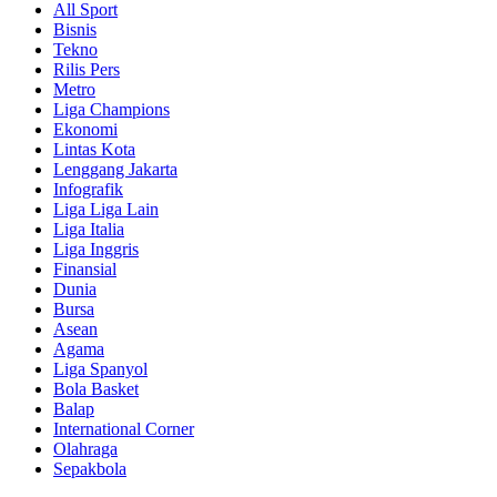
All Sport
Bisnis
Tekno
Rilis Pers
Metro
Liga Champions
Ekonomi
Lintas Kota
Lenggang Jakarta
Infografik
Liga Liga Lain
Liga Italia
Liga Inggris
Finansial
Dunia
Bursa
Asean
Agama
Liga Spanyol
Bola Basket
Balap
International Corner
Olahraga
Sepakbola