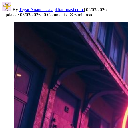
By
Tegar Ananda - atapkitadonasi.com
|
05/03/2026
|
Updated:
05/03/2026
|
0 Comments
|
6 min read