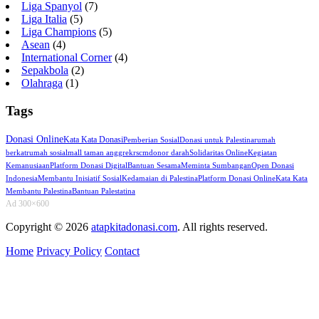
Liga Spanyol
(7)
Liga Italia
(5)
Liga Champions
(5)
Asean
(4)
International Corner
(4)
Sepakbola
(2)
Olahraga
(1)
Tags
Donasi Online
Kata Kata Donasi
Pemberian Sosial
Donasi untuk Palestina
rumah
berkat
rumah sosial
mall taman anggrek
rscm
donor darah
Solidaritas Online
Kegiatan
Kemanusiaan
Platform Donasi Digital
Bantuan Sesama
Meminta Sumbangan
Open Donasi
Indonesia
Membantu Inisiatif Sosial
Kedamaian di Palestina
Platform Donasi Online
Kata Kata
Membantu Palestina
Bantuan Palestatina
Ad 300×600
Copyright © 2026
atapkitadonasi.com
. All rights reserved.
Home
Privacy Policy
Contact