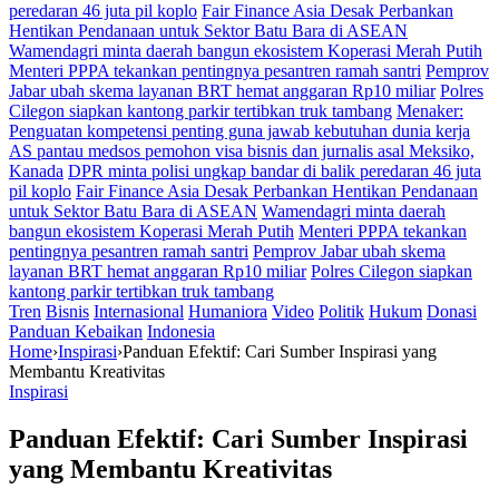
peredaran 46 juta pil koplo
Fair Finance Asia Desak Perbankan
Hentikan Pendanaan untuk Sektor Batu Bara di ASEAN
Wamendagri minta daerah bangun ekosistem Koperasi Merah Putih
Menteri PPPA tekankan pentingnya pesantren ramah santri
Pemprov
Jabar ubah skema layanan BRT hemat anggaran Rp10 miliar
Polres
Cilegon siapkan kantong parkir tertibkan truk tambang
Menaker:
Penguatan kompetensi penting guna jawab kebutuhan dunia kerja
AS pantau medsos pemohon visa bisnis dan jurnalis asal Meksiko,
Kanada
DPR minta polisi ungkap bandar di balik peredaran 46 juta
pil koplo
Fair Finance Asia Desak Perbankan Hentikan Pendanaan
untuk Sektor Batu Bara di ASEAN
Wamendagri minta daerah
bangun ekosistem Koperasi Merah Putih
Menteri PPPA tekankan
pentingnya pesantren ramah santri
Pemprov Jabar ubah skema
layanan BRT hemat anggaran Rp10 miliar
Polres Cilegon siapkan
kantong parkir tertibkan truk tambang
Tren
Bisnis
Internasional
Humaniora
Video
Politik
Hukum
Donasi
Panduan Kebaikan
Indonesia
Home
›
Inspirasi
›
Panduan Efektif: Cari Sumber Inspirasi yang
Membantu Kreativitas
Inspirasi
Panduan Efektif: Cari Sumber Inspirasi
yang Membantu Kreativitas