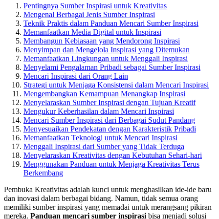
Pentingnya Sumber Inspirasi untuk Kreativitas
Mengenal Berbagai Jenis Sumber Inspirasi
Teknik Praktis dalam Panduan Mencari Sumber Inspirasi
Memanfaatkan Media Digital untuk Inspirasi
Membangun Kebiasaan yang Mendorong Inspirasi
Menyimpan dan Mengelola Inspirasi yang Ditemukan
Memanfaatkan Lingkungan untuk Menggali Inspirasi
Menyelami Pengalaman Pribadi sebagai Sumber Inspirasi
Mencari Inspirasi dari Orang Lain
Strategi untuk Menjaga Konsistensi dalam Mencari Inspirasi
Mengembangkan Kemampuan Menangkap Inspirasi
Menyelaraskan Sumber Inspirasi dengan Tujuan Kreatif
Mengukur Keberhasilan dalam Mencari Inspirasi
Mencari Sumber Inspirasi dari Berbagai Sudut Pandang
Menyesuaikan Pendekatan dengan Karakteristik Pribadi
Memanfaatkan Teknologi untuk Mencari Inspirasi
Menggali Inspirasi dari Sumber yang Tidak Terduga
Menyelaraskan Kreativitas dengan Kebutuhan Sehari-hari
Menggunakan Panduan untuk Menjaga Kreativitas Terus
Berkembang
Pembuka Kreativitas adalah kunci untuk menghasilkan ide-ide baru
dan inovasi dalam berbagai bidang. Namun, tidak semua orang
memiliki sumber inspirasi yang memadai untuk merangsang pikiran
mereka.
Panduan mencari sumber inspirasi
bisa menjadi solusi