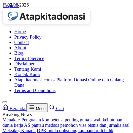
Skip
07/08/2026
Inspirasi
Inspirasi
Inspirasi
Inspirasi
to
content
Home
Privacy Policy
Contact
About
Blog
Term of Service
Disclaimer
Tentang Kami
Kontak Kami
Atapkitadonasi.com – Platform Donasi Online dan Galang
Dana
Terms and Conditions
Beranda
Cari
Menu
Breaking News
Menaker: Penguatan kompetensi penting guna jawab kebutuhan
dunia kerja
AS pantau medsos pemohon visa bisnis dan jurnalis asal
Meksiko, Kanada
DPR minta polisi ungkap bandar di balik