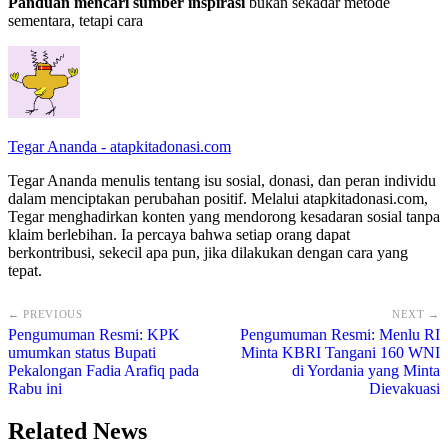
Panduan mencari sumber inspirasi
bukan sekadar metode
sementara, tetapi cara
Tegar Ananda - atapkitadonasi.com
Tegar Ananda menulis tentang isu sosial, donasi, dan peran individu
dalam menciptakan perubahan positif. Melalui atapkitadonasi.com,
Tegar menghadirkan konten yang mendorong kesadaran sosial tanpa
klaim berlebihan. Ia percaya bahwa setiap orang dapat
berkontribusi, sekecil apa pun, jika dilakukan dengan cara yang
tepat.
← PREVIOUS
NEXT →
Pengumuman Resmi: KPK
Pengumuman Resmi: Menlu RI
umumkan status Bupati
Minta KBRI Tangani 160 WNI
Pekalongan Fadia Arafiq pada
di Yordania yang Minta
Rabu ini
Dievakuasi
Related News