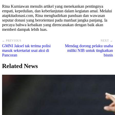
Rina Kurniawan menulis artikel yang menekankan pentingnya
empati, kepedulian, dan keberlanjutan dalam kegiatan amal. Melalui
atapkitadonasi.com, Rina menghadirkan panduan dan wawasan
seputar donasi yang berorientasi pada manfaat jangka panjang. Ia
percaya bahwa kebaikan yang direncanakan dengan baik akan
memberi dampak lebih luas.
← PREVIOUS
NEXT →
GMNI Jaksel tak terima polisi
Mendag dorong pelaku usaha
masuk sekretariat usai aksi di
miliki NIB untuk tingkatkan
Pancoran
bisnis
Related News