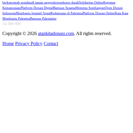
berkat
rumah sosial
mall taman anggrek
rscm
donor darah
Solidaritas Online
Kegiatan
Kemanusiaan
Platform Donasi Digital
Bantuan Sesama
Meminta Sumbangan
Open Donasi
Indonesia
Membantu Inisiatif Sosial
Kedamaian di Palestina
Platform Donasi Online
Kata Kata
Membantu Palestina
Bantuan Palestatina
Ad 300×600
Copyright © 2026
atapkitadonasi.com
. All rights reserved.
Home
Privacy Policy
Contact