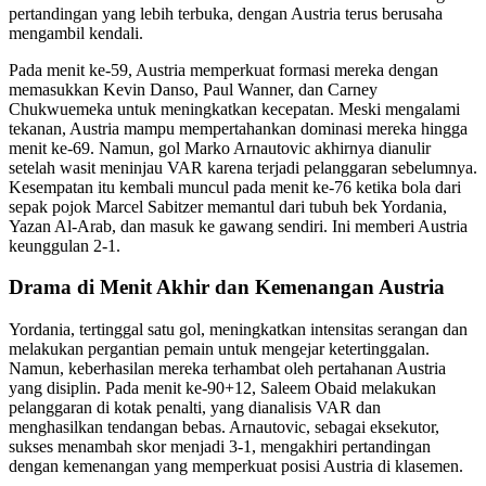
pertandingan yang lebih terbuka, dengan Austria terus berusaha
mengambil kendali.
Pada menit ke-59, Austria memperkuat formasi mereka dengan
memasukkan Kevin Danso, Paul Wanner, dan Carney
Chukwuemeka untuk meningkatkan kecepatan. Meski mengalami
tekanan, Austria mampu mempertahankan dominasi mereka hingga
menit ke-69. Namun, gol Marko Arnautovic akhirnya dianulir
setelah wasit meninjau VAR karena terjadi pelanggaran sebelumnya.
Kesempatan itu kembali muncul pada menit ke-76 ketika bola dari
sepak pojok Marcel Sabitzer memantul dari tubuh bek Yordania,
Yazan Al-Arab, dan masuk ke gawang sendiri. Ini memberi Austria
keunggulan 2-1.
Drama di Menit Akhir dan Kemenangan Austria
Yordania, tertinggal satu gol, meningkatkan intensitas serangan dan
melakukan pergantian pemain untuk mengejar ketertinggalan.
Namun, keberhasilan mereka terhambat oleh pertahanan Austria
yang disiplin. Pada menit ke-90+12, Saleem Obaid melakukan
pelanggaran di kotak penalti, yang dianalisis VAR dan
menghasilkan tendangan bebas. Arnautovic, sebagai eksekutor,
sukses menambah skor menjadi 3-1, mengakhiri pertandingan
dengan kemenangan yang memperkuat posisi Austria di klasemen.