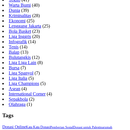
Warta Bumi
(40)
Dunia
(39)
Kriminalitas
(28)
Ekonomi
(25)
Lenggang Jakarta
(25)
Bola Basket
(23)
Liga Inggris
(20)
Infografik
(14)
Tenis
(14)
Balap
(13)
Bulutangkis
(12)
Liga Liga Lain
(8)
Bursa
(7)
Liga Spanyol
(7)
Liga Italia
(5)
Liga Champions
(5)
Asean
(4)
International Corner
(4)
Sepakbola
(2)
Olahraga
(1)
Tags
Donasi Online
Kata Kata Donasi
Pemberian Sosial
Donasi untuk Palestina
rumah