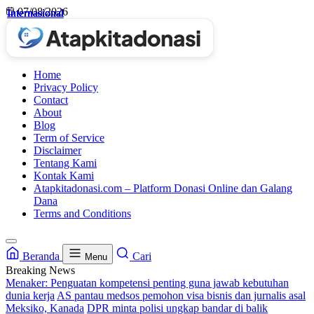
Skip
07/08/2026
Internasional
Internasional
Internasional
Internasional
to
content
Home
Privacy Policy
Contact
About
Blog
Term of Service
Disclaimer
Tentang Kami
Kontak Kami
Atapkitadonasi.com – Platform Donasi Online dan Galang
Dana
Terms and Conditions
Beranda
Cari
Menu
Breaking News
Menaker: Penguatan kompetensi penting guna jawab kebutuhan
dunia kerja
AS pantau medsos pemohon visa bisnis dan jurnalis asal
Meksiko, Kanada
DPR minta polisi ungkap bandar di balik