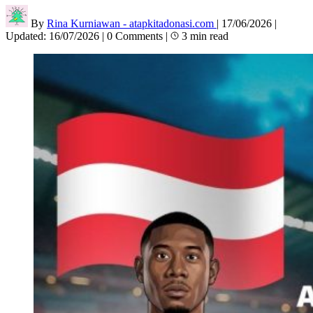
By
Rina Kurniawan - atapkitadonasi.com
|
17/06/2026
|
Updated:
16/07/2026
|
0 Comments
|
3 min read