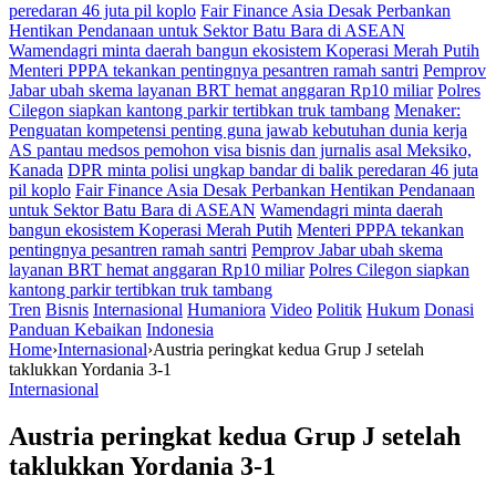
peredaran 46 juta pil koplo
Fair Finance Asia Desak Perbankan
Hentikan Pendanaan untuk Sektor Batu Bara di ASEAN
Wamendagri minta daerah bangun ekosistem Koperasi Merah Putih
Menteri PPPA tekankan pentingnya pesantren ramah santri
Pemprov
Jabar ubah skema layanan BRT hemat anggaran Rp10 miliar
Polres
Cilegon siapkan kantong parkir tertibkan truk tambang
Menaker:
Penguatan kompetensi penting guna jawab kebutuhan dunia kerja
AS pantau medsos pemohon visa bisnis dan jurnalis asal Meksiko,
Kanada
DPR minta polisi ungkap bandar di balik peredaran 46 juta
pil koplo
Fair Finance Asia Desak Perbankan Hentikan Pendanaan
untuk Sektor Batu Bara di ASEAN
Wamendagri minta daerah
bangun ekosistem Koperasi Merah Putih
Menteri PPPA tekankan
pentingnya pesantren ramah santri
Pemprov Jabar ubah skema
layanan BRT hemat anggaran Rp10 miliar
Polres Cilegon siapkan
kantong parkir tertibkan truk tambang
Tren
Bisnis
Internasional
Humaniora
Video
Politik
Hukum
Donasi
Panduan Kebaikan
Indonesia
Home
›
Internasional
›
Austria peringkat kedua Grup J setelah
taklukkan Yordania 3-1
Internasional
Austria peringkat kedua Grup J setelah
taklukkan Yordania 3-1