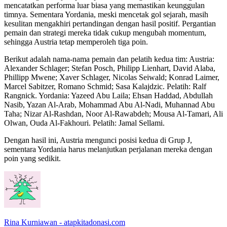
mencatatkan performa luar biasa yang memastikan keunggulan
timnya. Sementara Yordania, meski mencetak gol sejarah, masih
kesulitan mengakhiri pertandingan dengan hasil positif. Pergantian
pemain dan strategi mereka tidak cukup mengubah momentum,
sehingga Austria tetap memperoleh tiga poin.
Berikut adalah nama-nama pemain dan pelatih kedua tim: Austria:
Alexander Schlager; Stefan Posch, Philipp Lienhart, David Alaba,
Phillipp Mwene; Xaver Schlager, Nicolas Seiwald; Konrad Laimer,
Marcel Sabitzer, Romano Schmid; Sasa Kalajdzic. Pelatih: Ralf
Rangnick. Yordania: Yazeed Abu Laila; Ehsan Haddad, Abdullah
Nasib, Yazan Al-Arab, Mohammad Abu Al-Nadi, Muhannad Abu
Taha; Nizar Al-Rashdan, Noor Al-Rawabdeh; Mousa Al-Tamari, Ali
Olwan, Ouda Al-Fakhouri. Pelatih: Jamal Sellami.
Dengan hasil ini, Austria mengunci posisi kedua di Grup J,
sementara Yordania harus melanjutkan perjalanan mereka dengan
poin yang sedikit.
Rina Kurniawan - atapkitadonasi.com