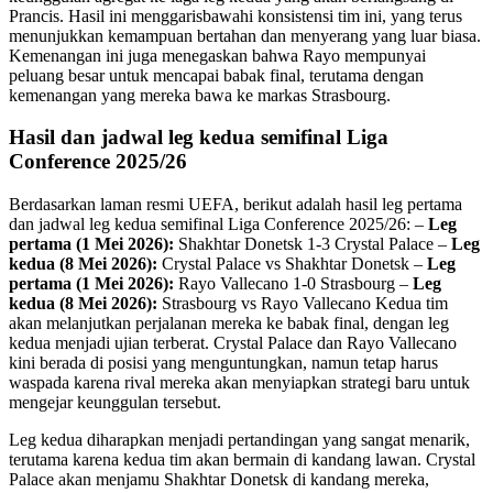
Prancis. Hasil ini menggarisbawahi konsistensi tim ini, yang terus
menunjukkan kemampuan bertahan dan menyerang yang luar biasa.
Kemenangan ini juga menegaskan bahwa Rayo mempunyai
peluang besar untuk mencapai babak final, terutama dengan
kemenangan yang mereka bawa ke markas Strasbourg.
Hasil dan jadwal leg kedua semifinal Liga
Conference 2025/26
Berdasarkan laman resmi UEFA, berikut adalah hasil leg pertama
dan jadwal leg kedua semifinal Liga Conference 2025/26: –
Leg
pertama (1 Mei 2026):
Shakhtar Donetsk 1-3 Crystal Palace –
Leg
kedua (8 Mei 2026):
Crystal Palace vs Shakhtar Donetsk –
Leg
pertama (1 Mei 2026):
Rayo Vallecano 1-0 Strasbourg –
Leg
kedua (8 Mei 2026):
Strasbourg vs Rayo Vallecano Kedua tim
akan melanjutkan perjalanan mereka ke babak final, dengan leg
kedua menjadi ujian terberat. Crystal Palace dan Rayo Vallecano
kini berada di posisi yang menguntungkan, namun tetap harus
waspada karena rival mereka akan menyiapkan strategi baru untuk
mengejar keunggulan tersebut.
Leg kedua diharapkan menjadi pertandingan yang sangat menarik,
terutama karena kedua tim akan bermain di kandang lawan. Crystal
Palace akan menjamu Shakhtar Donetsk di kandang mereka,