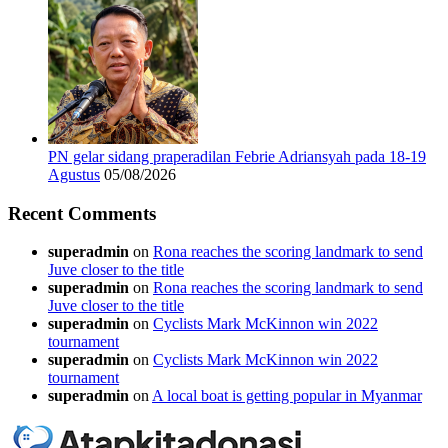
PN gelar sidang praperadilan Febrie Adriansyah pada 18-19
Agustus
05/08/2026
Recent Comments
superadmin
on
Rona reaches the scoring landmark to send
Juve closer to the title
superadmin
on
Rona reaches the scoring landmark to send
Juve closer to the title
superadmin
on
Cyclists Mark McKinnon win 2022
tournament
superadmin
on
Cyclists Mark McKinnon win 2022
tournament
superadmin
on
A local boat is getting popular in Myanmar