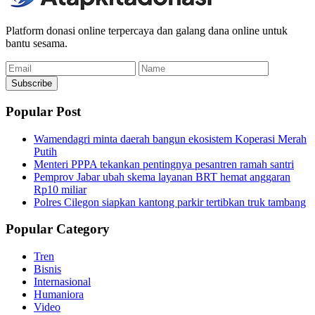
Platform donasi online terpercaya dan galang dana online untuk
bantu sesama.
Email
Name
Subscribe
Popular Post
Wamendagri minta daerah bangun ekosistem Koperasi Merah
Putih
Menteri PPPA tekankan pentingnya pesantren ramah santri
Pemprov Jabar ubah skema layanan BRT hemat anggaran
Rp10 miliar
Polres Cilegon siapkan kantong parkir tertibkan truk tambang
Popular Category
Tren
Bisnis
Internasional
Humaniora
Video