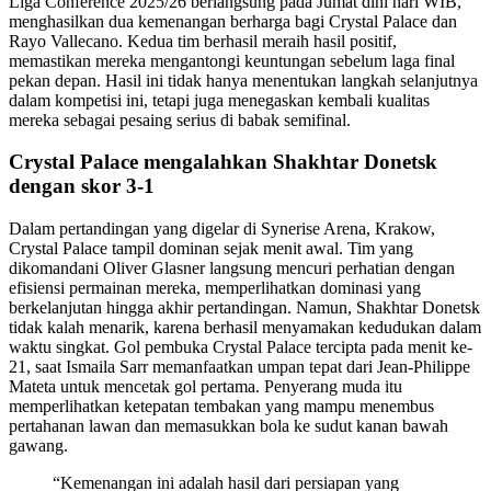
Liga Conference 2025/26 berlangsung pada Jumat dini hari WIB,
menghasilkan dua kemenangan berharga bagi Crystal Palace dan
Rayo Vallecano. Kedua tim berhasil meraih hasil positif,
memastikan mereka mengantongi keuntungan sebelum laga final
pekan depan. Hasil ini tidak hanya menentukan langkah selanjutnya
dalam kompetisi ini, tetapi juga menegaskan kembali kualitas
mereka sebagai pesaing serius di babak semifinal.
Crystal Palace mengalahkan Shakhtar Donetsk
dengan skor 3-1
Dalam pertandingan yang digelar di Synerise Arena, Krakow,
Crystal Palace tampil dominan sejak menit awal. Tim yang
dikomandani Oliver Glasner langsung mencuri perhatian dengan
efisiensi permainan mereka, memperlihatkan dominasi yang
berkelanjutan hingga akhir pertandingan. Namun, Shakhtar Donetsk
tidak kalah menarik, karena berhasil menyamakan kedudukan dalam
waktu singkat. Gol pembuka Crystal Palace tercipta pada menit ke-
21, saat Ismaila Sarr memanfaatkan umpan tepat dari Jean-Philippe
Mateta untuk mencetak gol pertama. Penyerang muda itu
memperlihatkan ketepatan tembakan yang mampu menembus
pertahanan lawan dan memasukkan bola ke sudut kanan bawah
gawang.
“Kemenangan ini adalah hasil dari persiapan yang