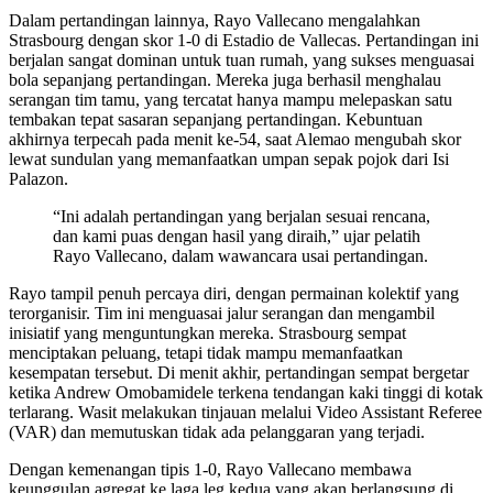
Dalam pertandingan lainnya, Rayo Vallecano mengalahkan
Strasbourg dengan skor 1-0 di Estadio de Vallecas. Pertandingan ini
berjalan sangat dominan untuk tuan rumah, yang sukses menguasai
bola sepanjang pertandingan. Mereka juga berhasil menghalau
serangan tim tamu, yang tercatat hanya mampu melepaskan satu
tembakan tepat sasaran sepanjang pertandingan. Kebuntuan
akhirnya terpecah pada menit ke-54, saat Alemao mengubah skor
lewat sundulan yang memanfaatkan umpan sepak pojok dari Isi
Palazon.
“Ini adalah pertandingan yang berjalan sesuai rencana,
dan kami puas dengan hasil yang diraih,” ujar pelatih
Rayo Vallecano, dalam wawancara usai pertandingan.
Rayo tampil penuh percaya diri, dengan permainan kolektif yang
terorganisir. Tim ini menguasai jalur serangan dan mengambil
inisiatif yang menguntungkan mereka. Strasbourg sempat
menciptakan peluang, tetapi tidak mampu memanfaatkan
kesempatan tersebut. Di menit akhir, pertandingan sempat bergetar
ketika Andrew Omobamidele terkena tendangan kaki tinggi di kotak
terlarang. Wasit melakukan tinjauan melalui Video Assistant Referee
(VAR) dan memutuskan tidak ada pelanggaran yang terjadi.
Dengan kemenangan tipis 1-0, Rayo Vallecano membawa
keunggulan agregat ke laga leg kedua yang akan berlangsung di