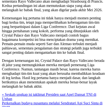
sementara Rayo Vallecano akan menghadapi Strasbourg di Prancis.
Kedua pertandingan ini akan memutuskan siapa yang akan
melangkah ke babak final, yang akan digelar pada akhir Mei 2026.
Kemenangan leg pertama ini tidak hanya menjadi momen penting
bagi kedua tim, tetapi juga memperlihatkan keberagaman tim-tim
yang berpartisipasi dalam Liga Conference. Dari kejutan awal
hingga pertahanan yang kokoh, performa yang ditunjukkan oleh
Crystal Palace dan Rayo Vallecano menjadi contoh bagus
bagaimana kompetisi ini bisa menciptakan drama yang memikat.
Pemain-pemain muda seperti Sarr dan Alemao terbukti menjadi
pahlawan, sementara pengalaman dan strategi pelatih juga terbukti
sangat penting dalam mengantarkan tim ke babak final.
Dengan kemenangan ini, Crystal Palace dan Rayo Vallecano berada
di jalur yang memungkinkan mereka menjadi pemenang Liga
Conference. Namun, tantangan masih besar, karena mereka harus
menghadapi tim-tim kuat yang akan berusaha membalikkan keadaan
di leg kedua. Hasil leg pertama hanya menjadi dasar, dan langkah
berikutnya akan menentukan apakah mereka benar-benar layak
melangkah ke babak akhir.
« Seskab ungkap isi taklimat Presiden saat Apel Dansat TNI di
Unhan
Perkenalkan budaya nusantara melalui Sendratari Api Suci Sinta di