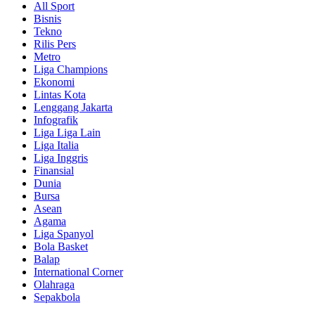
All Sport
Bisnis
Tekno
Rilis Pers
Metro
Liga Champions
Ekonomi
Lintas Kota
Lenggang Jakarta
Infografik
Liga Liga Lain
Liga Italia
Liga Inggris
Finansial
Dunia
Bursa
Asean
Agama
Liga Spanyol
Bola Basket
Balap
International Corner
Olahraga
Sepakbola