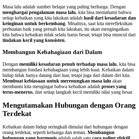
Masa lalu adalah sumber belajar yang paling berharga. Dengan
menghargai pengalaman masa lalu
, kita bisa memahami bahwa
setiap kebaikan yang kita lakukan adalah
hasil dari kesadaran dan
keinginan untuk berkembang
. Misalnya, saat kita merefleksikan
perbuatan baik yang pernah kita lakukan, itu akan mengingatkan
kita bahwa kebaikan tidak selalu harus besar, tetapi bisa muncul dari
tindakan kecil yang konsisten
.
Membangun Kebahagiaan dari Dalam
Dengan
memiliki kesadaran penuh terhadap masa lalu
, kita bisa
membangun fondasi kebahagiaan yang lebih kuat. Kebaikan dalam
hidup tidak hanya datang dari luar, tetapi juga dari dalam diri kita.
Membuat kebiasaan untuk merenungkan masa lalu
akan
membantu kita mengingat bahwa kebaikan adalah
proses yang
terus-menerus
, dan setiap langkah kecil memiliki nilai yang besar.
Mengutamakan Hubungan dengan Orang
Terdekat
Kebaikan dalam hidup seringkali dimulai dari hubungan dengan
orang terdekat, seperti keluarga dan teman.
Membangun
hubungan yang harmonis
adalah salah satu
cara paling efektif