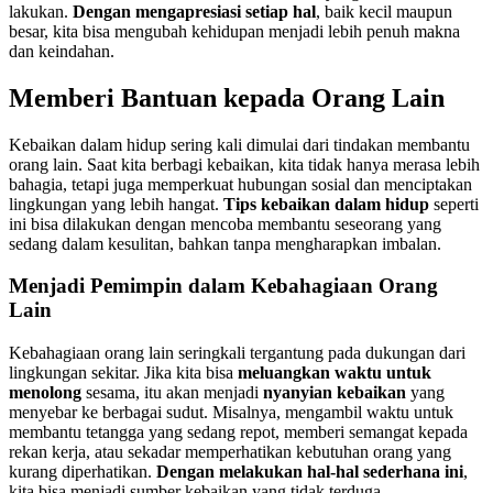
lakukan.
Dengan mengapresiasi setiap hal
, baik kecil maupun
besar, kita bisa mengubah kehidupan menjadi lebih penuh makna
dan keindahan.
Memberi Bantuan kepada Orang Lain
Kebaikan dalam hidup sering kali dimulai dari tindakan membantu
orang lain. Saat kita berbagi kebaikan, kita tidak hanya merasa lebih
bahagia, tetapi juga memperkuat hubungan sosial dan menciptakan
lingkungan yang lebih hangat.
Tips kebaikan dalam hidup
seperti
ini bisa dilakukan dengan mencoba membantu seseorang yang
sedang dalam kesulitan, bahkan tanpa mengharapkan imbalan.
Menjadi Pemimpin dalam Kebahagiaan Orang
Lain
Kebahagiaan orang lain seringkali tergantung pada dukungan dari
lingkungan sekitar. Jika kita bisa
meluangkan waktu untuk
menolong
sesama, itu akan menjadi
nyanyian kebaikan
yang
menyebar ke berbagai sudut. Misalnya, mengambil waktu untuk
membantu tetangga yang sedang repot, memberi semangat kepada
rekan kerja, atau sekadar memperhatikan kebutuhan orang yang
kurang diperhatikan.
Dengan melakukan hal-hal sederhana ini
,
kita bisa menjadi sumber kebaikan yang tidak terduga.