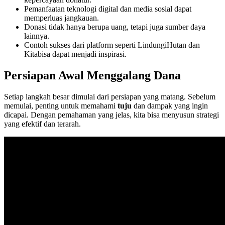
Pemanfaatan teknologi digital dan media sosial dapat
memperluas jangkauan.
Donasi tidak hanya berupa uang, tetapi juga sumber daya
lainnya.
Contoh sukses dari platform seperti LindungiHutan dan
Kitabisa dapat menjadi inspirasi.
Persiapan Awal Menggalang Dana
Setiap langkah besar dimulai dari persiapan yang matang. Sebelum
memulai, penting untuk memahami
tuju
dan dampak yang ingin
dicapai. Dengan pemahaman yang jelas, kita bisa menyusun strategi
yang efektif dan terarah.