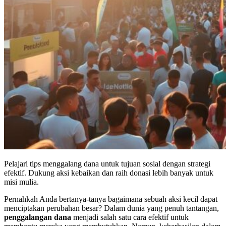
Pelajari tips menggalang dana untuk tujuan sosial dengan strategi
efektif. Dukung aksi kebaikan dan raih donasi lebih banyak untuk
misi mulia.
Pernahkah Anda bertanya-tanya bagaimana sebuah aksi kecil dapat
menciptakan perubahan besar? Dalam dunia yang penuh tantangan,
penggalangan dana
menjadi salah satu cara efektif untuk