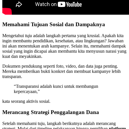
Memahami Tujuan Sosial dan Dampaknya
Mengetahui
tuju
adalah langkah pertama yang krusial. Apakah kita
ingin membantu pendidikan, kesehatan, atau lingkungan? Jawaban
ini akan menentukan arah kampanye. Selain itu, memahami dampak
sosial yang ingin dicapai akan membantu kita menyusun narasi yang
kuat dan meyakinkan.
Dokumen pendukung seperti foto, video, dan data juga penting.
Mereka memberikan bukti konkret dan membuat kampanye lebih
transparan.
“Transparansi adalah kunci untuk membangun
kepercayaan,”
kata seorang aktivis sosial.
Merancang Strategi Penggalangan Dana
Setelah memahami tuju, langkah berikutnya adalah merancang
strategi. Mulai dari timeline pelaksanaan hingga pemilihan
platform