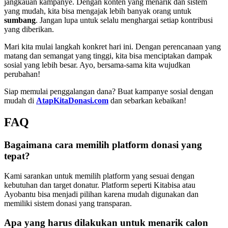
jangkauan kampanye. Dengan konten yang menarik dan sistem
yang mudah, kita bisa mengajak lebih banyak orang untuk
sumbang
. Jangan lupa untuk selalu menghargai setiap kontribusi
yang diberikan.
Mari kita mulai langkah konkret hari ini. Dengan perencanaan yang
matang dan semangat yang tinggi, kita bisa menciptakan dampak
sosial yang lebih besar. Ayo, bersama-sama kita wujudkan
perubahan!
Siap memulai penggalangan dana? Buat kampanye sosial dengan
mudah di
AtapKitaDonasi.com
dan sebarkan kebaikan!
FAQ
Bagaimana cara memilih platform donasi yang
tepat?
Kami sarankan untuk memilih platform yang sesuai dengan
kebutuhan dan target donatur. Platform seperti Kitabisa atau
Ayobantu bisa menjadi pilihan karena mudah digunakan dan
memiliki sistem donasi yang transparan.
Apa yang harus dilakukan untuk menarik calon