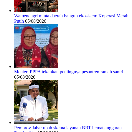
Wamendagri minta daerah bangun ekosistem Koperasi Merah
Putih
05/08/2026
Menteri PPPA tekankan pentingnya pesantren ramah santri
05/08/2026
Pemprov Jabar ubah skema layanan BRT hemat anggaran