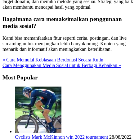
target donatur, dan memilih metode yang sesuai. Strategi yang baik
akan membantu mencapai hasil yang optimal.
Bagaimana cara memaksimalkan penggunaan
media sosial?
Kami bisa memanfaatkan fitur seperti cerita, postingan, dan live
streaming untuk menjangkau lebih banyak orang. Konten yang
menarik dan informatif akan meningkatkan keterlibatan.
« Cara Memulai Kebiasaan Berdonasi Secara Rutin
Cara Menggunakan Media Sosial untuk Berbagi Kebaikan »
Most Popular
Cyclists Mark McKinnon win 2022 tournament
28/08/2022