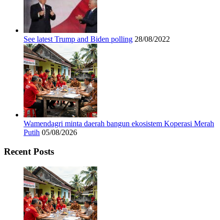
See latest Trump and Biden polling
28/08/2022
Wamendagri minta daerah bangun ekosistem Koperasi Merah
Putih
05/08/2026
Recent Posts