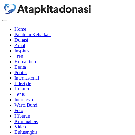
Menu
Home
Panduan Kebaikan
Donasi
Amal
Inspirasi
Tren
Humaniora
Berita
Politik
Internasional
Lifestyle
Hukum
Tenis
Indonesia
Warta Bumi
Foto
Hiburan
Kriminalitas
Video
Bulutangkis