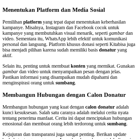
Menentukan Platform dan Media Sosial
Pemilihan
platform
yang tepat dapat menentukan keberhasilan
kampanye. Misalnya, Instagram dan Facebook cocok untuk
kampanye yang membutuhkan visual menarik, seperti
gambar
dan
video. Sementara itu, WhatsApp lebih efektif untuk komunikasi
personal dan langsung. Platform khusus donasi seperti Kitabisa juga
bisa menjadi pilihan karena sudah memiliki basis
donatur
yang
aktif.
Selain itu, penting untuk membuat
konten
yang memikat. Gunakan
gambar
dan video untuk menyampaikan pesan dengan jelas.
Pastikan informasi yang disampaikan mudah dipahami dan
menginspirasi orang untuk
sumbang
.
Membangun Hubungan dengan Calon Donatur
Membangun hubungan yang kuat dengan
calon donatur
adalah
kunci kesuksesan. Salah satu caranya adalah melalui cerita nyata
tentang penerima manfaat. Cerita ini dapat menciptakan hubungan
emosional dan membuat orang lebih terdorong untuk
sumbang
.
Kejujuran dan transparansi juga sangat penting. Berikan update