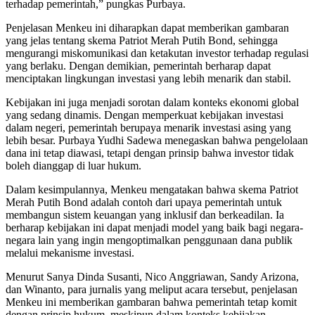
terhadap pemerintah,” pungkas Purbaya.
Penjelasan Menkeu ini diharapkan dapat memberikan gambaran
yang jelas tentang skema Patriot Merah Putih Bond, sehingga
mengurangi miskomunikasi dan ketakutan investor terhadap regulasi
yang berlaku. Dengan demikian, pemerintah berharap dapat
menciptakan lingkungan investasi yang lebih menarik dan stabil.
Kebijakan ini juga menjadi sorotan dalam konteks ekonomi global
yang sedang dinamis. Dengan memperkuat kebijakan investasi
dalam negeri, pemerintah berupaya menarik investasi asing yang
lebih besar. Purbaya Yudhi Sadewa menegaskan bahwa pengelolaan
dana ini tetap diawasi, tetapi dengan prinsip bahwa investor tidak
boleh dianggap di luar hukum.
Dalam kesimpulannya, Menkeu mengatakan bahwa skema Patriot
Merah Putih Bond adalah contoh dari upaya pemerintah untuk
membangun sistem keuangan yang inklusif dan berkeadilan. Ia
berharap kebijakan ini dapat menjadi model yang baik bagi negara-
negara lain yang ingin mengoptimalkan penggunaan dana publik
melalui mekanisme investasi.
Menurut Sanya Dinda Susanti, Nico Anggriawan, Sandy Arizona,
dan Winanto, para jurnalis yang meliput acara tersebut, penjelasan
Menkeu ini memberikan gambaran bahwa pemerintah tetap komit
dengan prinsip hukum, meskipun dalam konteks kebijakan