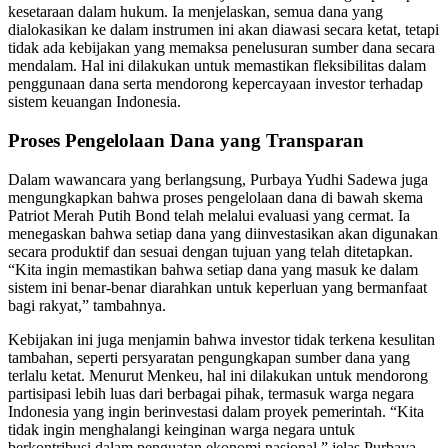
kesetaraan dalam hukum. Ia menjelaskan, semua dana yang
dialokasikan ke dalam instrumen ini akan diawasi secara ketat, tetapi
tidak ada kebijakan yang memaksa penelusuran sumber dana secara
mendalam. Hal ini dilakukan untuk memastikan fleksibilitas dalam
penggunaan dana serta mendorong kepercayaan investor terhadap
sistem keuangan Indonesia.
Proses Pengelolaan Dana yang Transparan
Dalam wawancara yang berlangsung, Purbaya Yudhi Sadewa juga
mengungkapkan bahwa proses pengelolaan dana di bawah skema
Patriot Merah Putih Bond telah melalui evaluasi yang cermat. Ia
menegaskan bahwa setiap dana yang diinvestasikan akan digunakan
secara produktif dan sesuai dengan tujuan yang telah ditetapkan.
“Kita ingin memastikan bahwa setiap dana yang masuk ke dalam
sistem ini benar-benar diarahkan untuk keperluan yang bermanfaat
bagi rakyat,” tambahnya.
Kebijakan ini juga menjamin bahwa investor tidak terkena kesulitan
tambahan, seperti persyaratan pengungkapan sumber dana yang
terlalu ketat. Menurut Menkeu, hal ini dilakukan untuk mendorong
partisipasi lebih luas dari berbagai pihak, termasuk warga negara
Indonesia yang ingin berinvestasi dalam proyek pemerintah. “Kita
tidak ingin menghalangi keinginan warga negara untuk
berkontribusi dalam penguatan ekonomi nasional,” jelas Purbaya.