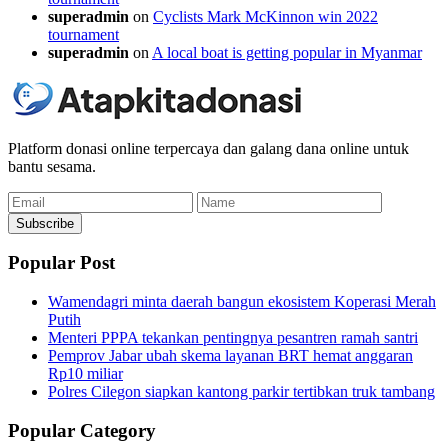
superadmin
on
Cyclists Mark McKinnon win 2022
tournament
superadmin
on
A local boat is getting popular in Myanmar
Platform donasi online terpercaya dan galang dana online untuk
bantu sesama.
Email
Name
Subscribe
Popular Post
Wamendagri minta daerah bangun ekosistem Koperasi Merah
Putih
Menteri PPPA tekankan pentingnya pesantren ramah santri
Pemprov Jabar ubah skema layanan BRT hemat anggaran
Rp10 miliar
Polres Cilegon siapkan kantong parkir tertibkan truk tambang
Popular Category