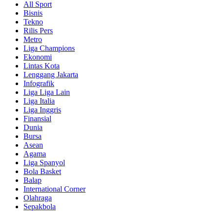
All Sport
Bisnis
Tekno
Rilis Pers
Metro
Liga Champions
Ekonomi
Lintas Kota
Lenggang Jakarta
Infografik
Liga Liga Lain
Liga Italia
Liga Inggris
Finansial
Dunia
Bursa
Asean
Agama
Liga Spanyol
Bola Basket
Balap
International Corner
Olahraga
Sepakbola