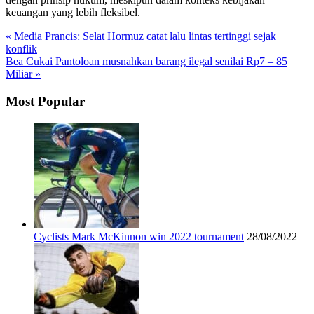
keuangan yang lebih fleksibel.
« Media Prancis: Selat Hormuz catat lalu lintas tertinggi sejak
konflik
Bea Cukai Pantoloan musnahkan barang ilegal senilai Rp7 – 85
Miliar »
Most Popular
Cyclists Mark McKinnon win 2022 tournament
28/08/2022