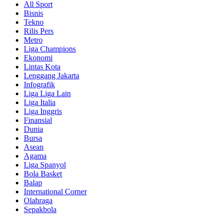
All Sport
Bisnis
Tekno
Rilis Pers
Metro
Liga Champions
Ekonomi
Lintas Kota
Lenggang Jakarta
Infografik
Liga Liga Lain
Liga Italia
Liga Inggris
Finansial
Dunia
Bursa
Asean
Agama
Liga Spanyol
Bola Basket
Balap
International Corner
Olahraga
Sepakbola