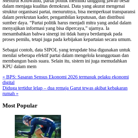
Menurut Khuwailid, partai politik memiliki tanggung jawab besar
dalam menjaga kualitas demokrasi. Data yang akurat mengenai
struktur organisasi partai, menurutnya, bisa memperkuat transparansi
dalam perekrutan kader, pengambilan keputusan, dan distribusi
sumber daya. “Partai politik harus menjadi mitra yang andal dalam
menyajikan informasi yang bisa dipercaya,” ujarnya. Ia
menambahkan bahwa sinergi ini tidak hanya berdampak pada
proses pemilu, tetapi juga pada kebijakan kepartaian secara umum.
Sebagai contoh, data SIPOL yang terupdate bisa digunakan untuk
menilai seberapa efektif partai dalam mengelola keanggotaan dan
membangun basis suara. Selain itu, sistem ini juga memudahkan
KPU dalam mem
« BPS: Sasaran Sensus Ekonomi 2026 termasuk pelaku ekonomi
digital
Diduga tertidur lelap – dua remaja Garut tewas akibat kebakaran
rumah »
Most Popular