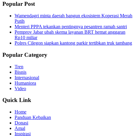
Popular Post
Wamendagri minta daerah bangun ekosistem Koperasi Merah
Putih
Menteri PPPA tekankan pentingnya pesantren ramah santri
Pemprov Jabar ubah skema layanan BRT hemat anggaran
Rp10 miliar
Polres Cilegon siapkan kantong parkir tertibkan truk tambang
Popular Category
Tren
Bisnis
Internasional
Humaniora
Video
Quick Link
Home
Panduan Kebaikan
Donasi
Amal
Inspirasi