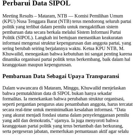
Perbarui Data SIPOL
Meeting Results – Mataram, NTB — Komisi Pemilihan Umum
(KPU) Nusa Tenggara Barat (NTB) terus mendorong seluruh partai
politik yang terlibat dalam pemilu untuk mengaktifkan sistem
pembaruan data secara berkala melalui Sistem Informasi Partai
Politik (SIPOL). Langkah ini bertujuan memastikan keakuratan
informasi mengenai struktur kepengurusan dan anggota partai, yang
sering berubah seiring berjalannya waktu. Ketua KPU NTB, M.
Khuwailid, menegaskan bahwa kebutuhan ini sangat penting karena
dinamika organisasi partai politik terus berkembang, baik dalam hal
keanggotaan maupun kepengurusan.
Pembaruan Data Sebagai Upaya Transparansi
Dalam wawancara di Mataram, Minggu, Khuwailid menjelaskan
bahwa pemutakhiran data di SIPOL bukan hanya sekadar
formalitas. Ia menekankan bahwa perubahan struktur organisasi,
seperti pergantian pengurus atau penambahan anggota, harus tercatat
secara real-time untuk meminimalkan kesalahan informasi. “Data
yang akurat menjadi fondasi utama dalam penyelenggaraan pemilu
yang adil dan demokratis,” ujarnya. Ia juga menyoroti bahwa
keanggotaan partai politik yang terus bertambah dan berkurang,
serta pergeseran jabatan, memerlukan pemantauan aktif agar selalu