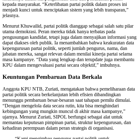
kepada masyarakat. “Keterlibatan partai politik dalam proses ini
menjadi kunci untuk menciptakan sistem yang lebih transparan,”
jelasnya.
Menurut Khuwailid, partai politik dianggap sebagai salah satu pilar
utama demokrasi. Peran mereka tidak hanya terbatas pada
pengusungan kandidat, tetapi juga dalam menyajikan informasi yang
dapat diakses oleh publik. Ia menambahkan bahwa keakuratan data
kepengurusan partai politik, seperti jumlah pengurus, nama, dan
jabatan mereka, sangat relevan dalam menilai kinerja partai selama
masa kampanye. “Data yang lengkap dan terupdate juga membantu
KPU dalam mengevaluasi partai secara objektif,” imbuhnya.
Keuntungan Pembaruan Data Berkala
Anggota KPU NTB, Zuriati, mengatakan bahwa pemeliharaan data
partai politik secara berkelanjutan lebih efisien dibandingkan
menunggu pembaruan besar-besaran saat tahapan pemilu dimulai.
“Dengan mengelola data secara rutin, kita bisa menghindari
kebingungan yang mungkin muncul di akhir masa kampanye,”
ujarnya. Menurut Zuriati, SIPOL berfungsi sebagai alat untuk
memantau keputusan pimpinan partai, struktur kepengurusan, dan
kehadiran perempuan dalam peran strategis di organisasi.
“Kami mengimbau pengurus partai politik untuk