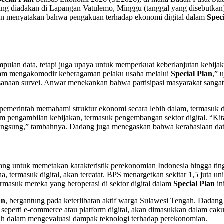
 yang diadakan di Lapangan Vatulemo, Minggu (tanggal yang disebutk
n menyatakan bahwa pengakuan terhadap ekonomi digital dalam
Spec
an data, tetapi juga upaya untuk memperkuat keberlanjutan kebijak
 dalam mengakomodir keberagaman pelaku usaha melalui
Special Plan
,” 
anaan survei. Anwar menekankan bahwa partisipasi masyarakat sangat 
pemerintah memahami struktur ekonomi secara lebih dalam, termasuk d
am pengambilan kebijakan, termasuk pengembangan sektor digital. “Kit
ngsung,” tambahnya. Dadang juga menegaskan bahwa kerahasiaan data 
cang untuk memetakan karakteristik perekonomian Indonesia hingga t
, termasuk digital, akan tercatat. BPS menargetkan sekitar 1,5 juta un
rmasuk mereka yang beroperasi di sektor digital dalam
Special Plan
ini
an
, bergantung pada keterlibatan aktif warga Sulawesi Tengah. Dada
l, seperti e-commerce atau platform digital, akan dimasukkan dalam cak
ah dalam mengevaluasi dampak teknologi terhadap perekonomian.