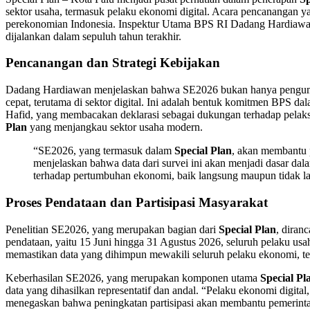
sektor usaha, termasuk pelaku ekonomi digital. Acara pencanangan
perekonomian Indonesia. Inspektur Utama BPS RI Dadang Hardiawa
dijalankan dalam sepuluh tahun terakhir.
Pencanangan dan Strategi Kebijakan
Dadang Hardiawan menjelaskan bahwa SE2026 bukan hanya pengumpul
cepat, terutama di sektor digital. Ini adalah bentuk komitmen BPS
Hafid, yang membacakan deklarasi sebagai dukungan terhadap pelaks
Plan
yang menjangkau sektor usaha modern.
“SE2026, yang termasuk dalam
Special Plan
, akan membantu 
menjelaskan bahwa data dari survei ini akan menjadi dasar dal
terhadap pertumbuhan ekonomi, baik langsung maupun tidak la
Proses Pendataan dan Partisipasi Masyarakat
Penelitian SE2026, yang merupakan bagian dari
Special Plan
, diran
pendataan, yaitu 15 Juni hingga 31 Agustus 2026, seluruh pelaku usaha
memastikan data yang dihimpun mewakili seluruh pelaku ekonomi, te
Keberhasilan SE2026, yang merupakan komponen utama
Special Pl
data yang dihasilkan representatif dan andal. “Pelaku ekonomi digita
menegaskan bahwa peningkatan partisipasi akan membantu pemerint