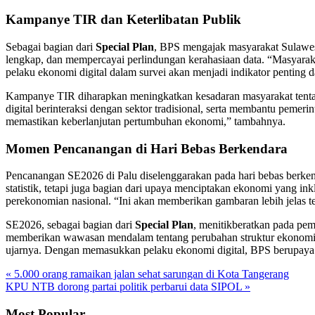
Kampanye TIR dan Keterlibatan Publik
Sebagai bagian dari
Special Plan
, BPS mengajak masyarakat Sulawesi
lengkap, dan mempercayai perlindungan kerahasiaan data. “Masyarak
pelaku ekonomi digital dalam survei akan menjadi indikator penting
Kampanye TIR diharapkan meningkatkan kesadaran masyarakat tent
digital berinteraksi dengan sektor tradisional, serta membantu peme
memastikan keberlanjutan pertumbuhan ekonomi,” tambahnya.
Momen Pencanangan di Hari Bebas Berkendara
Pencanangan SE2026 di Palu diselenggarakan pada hari bebas berke
statistik, tetapi juga bagian dari upaya menciptakan ekonomi yang i
perekonomian nasional. “Ini akan memberikan gambaran lebih jelas te
SE2026, sebagai bagian dari
Special Plan
, menitikberatkan pada pe
memberikan wawasan mendalam tentang perubahan struktur ekonomi, 
ujarnya. Dengan memasukkan pelaku ekonomi digital, BPS berupaya
« 5.000 orang ramaikan jalan sehat sarungan di Kota Tangerang
KPU NTB dorong partai politik perbarui data SIPOL »
Most Popular