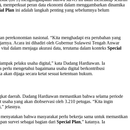
an), memperkuat peran data ekonomi dalam menggambarkan dinamika
ial Plan
ini adalah langkah penting yang sebelumnya belum
an perekonomian nasional. “Kita menghadapi era perubahan yang
ujarnya. Acara ini dihadiri oleh Gubernur Sulawesi Tengah Anwar
vital dalam menjaga akurasi data, terutama dalam konteks
Special
ampak pelaku usaha digital,” kata Dadang Hardiawan. Ia
a perlu mengetahui bagaimana usaha digital berkontribusi
akan dijaga secara ketat sesuai ketentuan hukum.
ingkat daerah. Dadang Hardiawan memastikan bahwa selama periode
it usaha yang akan diobservasi oleh 3.210 petugas. “Kita ingin
,” jelasnya.
ng menyatakan bahwa masyarakat perlu bekerja sama untuk memastikan
upan survei sebagai bagian dari
Special Plan
,” katanya. Ia