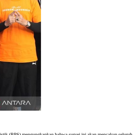
istik (BPS) mengungkapkan bahwa survei ini akan mencakup seluruh