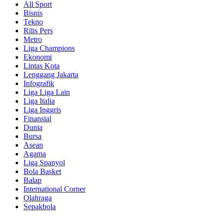
All Sport
Bisnis
Tekno
Rilis Pers
Metro
Liga Champions
Ekonomi
Lintas Kota
Lenggang Jakarta
Infografik
Liga Liga Lain
Liga Italia
Liga Inggris
Finansial
Dunia
Bursa
Asean
Agama
Liga Spanyol
Bola Basket
Balap
International Corner
Olahraga
Sepakbola