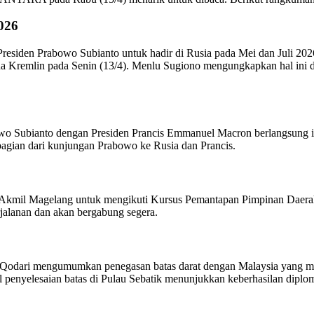
026
esiden Prabowo Subianto untuk hadir di Rusia pada Mei dan Juli 2026.
na Kremlin pada Senin (13/4). Menlu Sugiono mengungkapkan hal ini d
owo Subianto dengan Presiden Prancis Emmanuel Macron berlangsung 
i bagian dari kunjungan Prabowo ke Rusia dan Prancis.
i Akmil Magelang untuk mengikuti Kursus Pemantapan Pimpinan Daerah 
rjalanan dan akan bergabung segera.
odari mengumumkan penegasan batas darat dengan Malaysia yang mena
l penyelesaian batas di Pulau Sebatik menunjukkan keberhasilan diplom