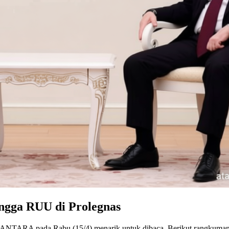
ingga RUU di Prolegnas
ta ANTARA pada Rabu (15/4) menarik untuk dibaca. Berikut rangkuman 