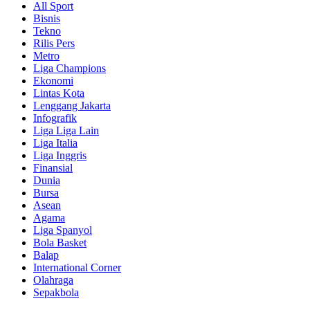
All Sport
Bisnis
Tekno
Rilis Pers
Metro
Liga Champions
Ekonomi
Lintas Kota
Lenggang Jakarta
Infografik
Liga Liga Lain
Liga Italia
Liga Inggris
Finansial
Dunia
Bursa
Asean
Agama
Liga Spanyol
Bola Basket
Balap
International Corner
Olahraga
Sepakbola