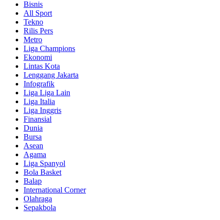
Bisnis
All Sport
Tekno
Rilis Pers
Metro
Liga Champions
Ekonomi
Lintas Kota
Lenggang Jakarta
Infografik
Liga Liga Lain
Liga Italia
Liga Inggris
Finansial
Dunia
Bursa
Asean
Agama
Liga Spanyol
Bola Basket
Balap
International Corner
Olahraga
Sepakbola