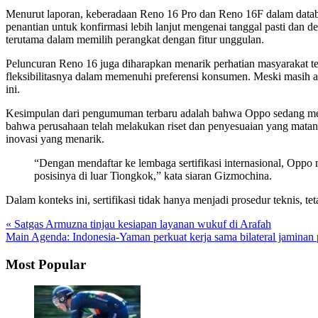
Menurut laporan, keberadaan Reno 16 Pro dan Reno 16F dalam datab
penantian untuk konfirmasi lebih lanjut mengenai tanggal pasti dan d
terutama dalam memilih perangkat dengan fitur unggulan.
Peluncuran Reno 16 juga diharapkan menarik perhatian masyarakat t
fleksibilitasnya dalam memenuhi preferensi konsumen. Meski masih a
ini.
Kesimpulan dari pengumuman terbaru adalah bahwa Oppo sedang memp
bahwa perusahaan telah melakukan riset dan penyesuaian yang matang.
inovasi yang menarik.
“Dengan mendaftar ke lembaga sertifikasi internasional, Oppo
posisinya di luar Tiongkok,” kata siaran Gizmochina.
Dalam konteks ini, sertifikasi tidak hanya menjadi prosedur teknis
« Satgas Armuzna tinjau kesiapan layanan wukuf di Arafah
Main Agenda: Indonesia-Yaman perkuat kerja sama bilateral jaminan 
Most Popular