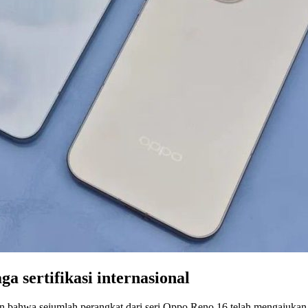
a sertifikasi internasional
an bahwa sejumlah perangkat dari seri Oppo Reno 16 telah mengajukan re