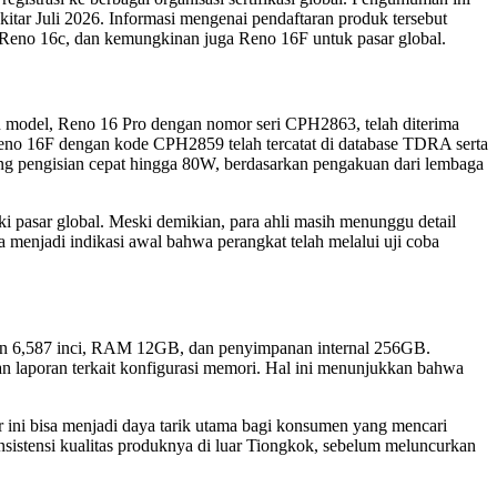
itar Juli 2026. Informasi mengenai pendaftaran produk tersebut
Reno 16c, dan kemungkinan juga Reno 16F untuk pasar global.
tu model, Reno 16 Pro dengan nomor seri CPH2863, telah diterima
 Reno 16F dengan kode CPH2859 telah tercatat di database TDRA serta
g pengisian cepat hingga 80W, berdasarkan pengakuan dari lembaga
pasar global. Meski demikian, para ahli masih menunggu detail
 menjadi indikasi awal bahwa perangkat telah melalui uji coba
ran 6,587 inci, RAM 12GB, dan penyimpanan internal 256GB.
an laporan terkait konfigurasi memori. Hal ini menunjukkan bahwa
 ini bisa menjadi daya tarik utama bagi konsumen yang mencari
nsistensi kualitas produknya di luar Tiongkok, sebelum meluncurkan