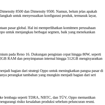
Dimensity 8500 dan Dimensity 9500. Namun, belum jelas apakah
di langkah untuk menyesuaikan konfigurasi produk, termasuk layar,
taan pasar global. Hal ini memperlihatkan komitmen perusahaan
 Oppo untuk menjangkau berbagai segmen, baik yang menekankan
remium pada Reno 16. Dukungan pengisian cepat hingga 80W, seperti
ri 12GB RAM dan penyimpanan internal hingga 512GB mengisyaratkan
menjadi bagian dari strategi Oppo untuk meningkatkan pangsa pasar di
anya perangkat tambahan yang mungkin menjadi bagian dari seri
aftar ke lembaga seperti TDRA, NBTC, dan TÜV, Oppo memastikan
mengurangi risiko kesalahan produksi sebelum peluncuran resmi.