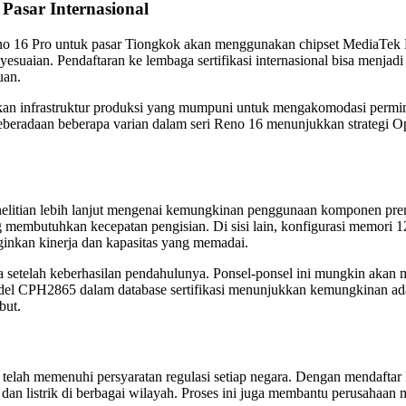
Pasar Internasional
no 16 Pro untuk pasar Tiongkok akan menggunakan chipset MediaTek 
nyesuaian. Pendaftaran ke lembaga sertifikasi internasional bisa menja
uan.
pkan infrastruktur produksi yang mumpuni untuk mengakomodasi permin
 keberadaan beberapa varian dalam seri Reno 16 menunjukkan strategi
penelitian lebih lanjut mengenai kemungkinan penggunaan komponen p
ng membutuhkan kecepatan pengisian. Di sisi lain, konfigurasi memo
kan kinerja dan kapasitas yang memadai.
ma setelah keberhasilan pendahulunya. Ponsel-ponsel ini mungkin akan 
odel CPH2865 dalam database sertifikasi menunjukkan kemungkinan ad
but.
gkat telah memenuhi persyaratan regulasi setiap negara. Dengan mend
an listrik di berbagai wilayah. Proses ini juga membantu perusahaan 