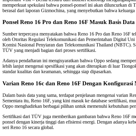
memperkuat spekulasi bahwa ponsel-ponsel ini akan diluncurkan di T
berasal dari laporan Gizmochina, yang menyebutkan bahwa keluarga
Ponsel Reno 16 Pro dan Reno 16F Masuk Basis Data S
Sumber terpercaya menyatakan bahwa Reno 16 Pro dan Reno 16F telah 
oleh Otoritas Regulasi Telekomunikasi dan Pemerintahan Digital Uni
Komisi Nasional Penyiaran dan Telekomunikasi Thailand (NBTC). Se
TÜV yang menjadi bagian dari proses sertifikasi.
Adanya pendaftaran ini mengisyaratkan bahwa Oppo sedang mempersia
lebih lanjut mengenai spesifikasi yang akan diterapkan di luar Tion
standar kualitas dan keamanan, sehingga siap dipasarkan.
Varian Reno 16c dan Reno 16F Dengan Konfigurasi
Dalam basis data yang sama, terdapat penjelasan mengenai varian 
Sementara itu, Reno 16F, yang kini masuk ke database sertifikasi, 
Oppo menghadirkan berbagai pilihan untuk memenuhi kebutuhan pen
Sertifikasi dari TÜV juga memberikan gambaran bahwa Reno 16F memil
ponsel dengan kinerja tinggi dan efisiensi energi. Dengan adanya k
seri Reno 16 secara global.