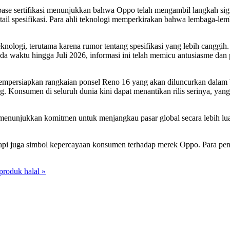
ase sertifikasi menunjukkan bahwa Oppo telah mengambil langkah sig
etail spesifikasi. Para ahli teknologi memperkirakan bahwa lembaga-lem
eknologi, terutama karena rumor tentang spesifikasi yang lebih cang
da waktu hingga Juli 2026, informasi ini telah memicu antusiasme da
ersiapkan rangkaian ponsel Reno 16 yang akan diluncurkan dalam beb
 Konsumen di seluruh dunia kini dapat menantikan rilis serinya, yang
 menunjukkan komitmen untuk menjangkau pasar global secara lebih lu
, tetapi juga simbol kepercayaan konsumen terhadap merek Oppo. Para p
produk halal »