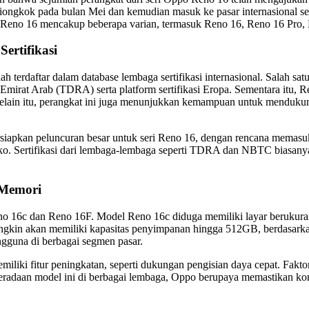
iongkok pada bulan Mei dan kemudian masuk ke pasar internasional sek
 Reno 16 mencakup beberapa varian, termasuk Reno 16, Reno 16 Pro, 
ertifikasi
terdaftar dalam database lembaga sertifikasi internasional. Salah sa
 Emirat Arab (TDRA) serta platform sertifikasi Eropa. Sementara itu,
lain itu, perangkat ini juga menunjukkan kemampuan untuk mendukun
pkan peluncuran besar untuk seri Reno 16, dengan rencana memasuki 
goko. Sertifikasi dari lembaga-lembaga seperti TDRA dan NBTC biasanya
 Memori
Reno 16c dan Reno 16F. Model Reno 16c diduga memiliki layar beruku
mungkin akan memiliki kapasitas penyimpanan hingga 512GB, berdasark
gguna di berbagai segmen pasar.
iki fitur peningkatan, seperti dukungan pengisian daya cepat. Faktor
eberadaan model ini di berbagai lembaga, Oppo berupaya memastikan ko